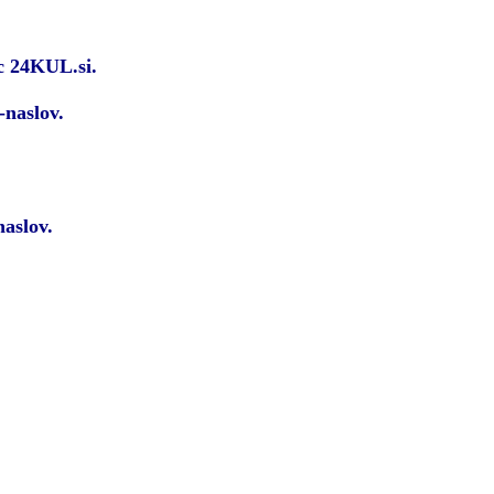
ic 24KUL.si.
-naslov.
naslov.