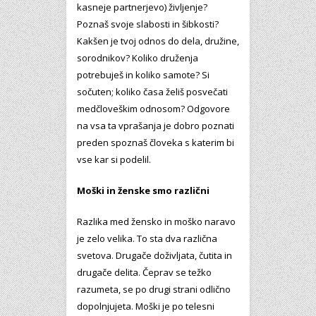
kasneje partnerjevo) življenje?
Poznaš svoje slabosti in šibkosti?
Kakšen je tvoj odnos do dela, družine,
sorodnikov? Koliko druženja
potrebuješ in koliko samote? Si
sočuten; koliko časa želiš posvečati
medčloveškim odnosom? Odgovore
na vsa ta vprašanja je dobro poznati
preden spoznaš človeka s katerim bi
vse kar si podelil.
Moški in ženske smo različni
Razlika med žensko in moško naravo
je zelo velika. To sta dva različna
svetova. Drugače doživljata, čutita in
drugače delita. Čeprav se težko
razumeta, se po drugi strani odlično
dopolnjujeta. Moški je po telesni