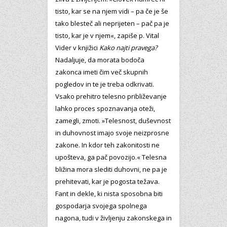
tisto, kar se na njem vidi – pa če je še
tako blesteč ali neprijeten – pač pa je
tisto, kar je v njem«, zapiše p. Vital
Vider v knjižici
Kako najti pravega?
Nadaljuje, da morata bodoča
zakonca imeti čim več skupnih
pogledov in te je treba odkrivati.
Vsako prehitro telesno približevanje
lahko proces spoznavanja oteži,
zamegli, zmoti. »Telesnost, duševnost
in duhovnost imajo svoje neizprosne
zakone. In kdor teh zakonitosti ne
upošteva, ga pač povozijo.« Telesna
bližina mora slediti duhovni, ne pa je
prehitevati, kar je pogosta težava.
Fant in dekle, ki nista sposobna biti
gospodarja svojega spolnega
nagona, tudi v življenju zakonskega in