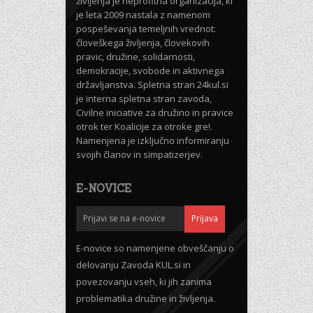
življenja je neprofitna organizacija, ki
je leta 2009 nastala z namenom
pospeševanja temeljnih vrednot:
človeškega življenja, človekovih
pravic, družine, solidarnosti,
demokracije, svobode in aktivnega
državljanstva. Spletna stran 24kul.si
je interna spletna stran zavoda,
Civilne iniciative za družino in pravice
otrok ter Koalicije za otroke gre!.
Namenjena je izključno informiranju
svojih članov in simpatizerjev.
E-NOVICE
E-novice so namenjene obveščanju o
delovanju Zavoda KUL.si in
povezovanju vseh, ki jih zanima
problematika družine in življenja.