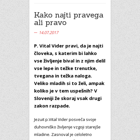
Kako najti pravega
ali pravo
14.07.2017
P. Vital Vider pravi, da je najti
človeka, s katerim bi lahko
vse življenje bival in z njim delil
vse lepe in težke trenutke,
tvegana in težka naloga.
Veliko mladih si to želi, ampak
koliko je v tem uspešnih? V
Sloveniji že skoraj vsak drugi
zakon razpade.
Jezuit p.Vital Vider posveča svoje
duhovniško življenje vzgoji starejše
mladine. Zasnoval je celoletno