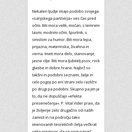
Nekateri ljudje imajo podobo svojega
»sanjskega partnerja« ves čas pred
očmi. Biti mora velik, močan, s temnimi
lasmi, modrimi očmi, športnik, s
smislom za humor. Biti mora lepa,
prijazna, materinska, živahna in
verna. Imeti mora delo, stanovanje,
jasne cilje. Biti mora ljubitelj psov, rock
glasbe in dobre hrane. Najbrž so
takšni in podobni seznami, želje in
celo pogoji po eni strani zelo različni
po drugi pa podobni. Skupno pa jim je
to, da ne dopuščajo »efekta
presenečenja«. P. Vital Vider pravi, da
je življenje zelo drugačno od naših
zamisli in na področju tako
imenovanih teoretičnih želja večkrat
velja pregovor, da se poje največ