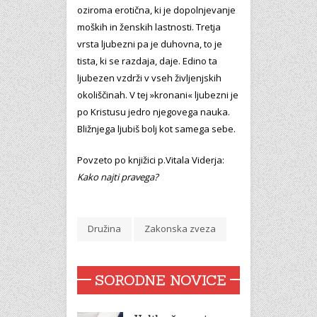
oziroma erotična, ki je dopolnjevanje
moških in ženskih lastnosti. Tretja
vrsta ljubezni pa je duhovna, to je
tista, ki se razdaja, daje. Edino ta
ljubezen vzdrži v vseh življenjskih
okoliščinah. V tej »kronani« ljubezni je
po Kristusu jedro njegovega nauka.
Bližnjega ljubiš bolj kot samega sebe.
Povzeto po knjižici p.Vitala Viderja:
Kako najti pravega?
Družina
Zakonska zveza
SORODNE NOVICE