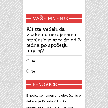
VAŠE MNENJE
Ali ste vedeli, da
vsakemu nerojenemu
otroku bije srce že od 3
tedna po spočetju
naprej?
Da
Ne
E-NOVICE
E-novice so namenjene obveščanju o
delovanju Zavoda KUL.si in
povezovanju vseh, ki jih zanima