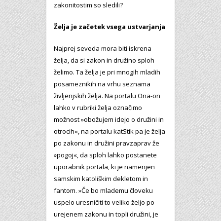
zakonitostim so sledili?
Želja je začetek vsega ustvarjanja
Najprej seveda mora biti iskrena
želja, da si zakon in družino sploh
želimo. Ta želja je pri mnogih mladih
posameznikih na vrhu seznama
življenjskih želja. Na portalu Ona-on
lahko v rubriki želja označimo
možnost »obožujem idejo o družini in
otrocih«, na portalu katStik pa je želja
po zakonu in družini pravzaprav že
»pogoj«, da sploh lahko postanete
uporabnik portala, ki je namenjen
samskim katoliškim dekletom in
fantom. »Če bo mlademu človeku
uspelo uresničiti to veliko željo po
urejenem zakonu in topli družini, je