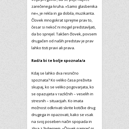
zarečenega kruha. »Samo glasbenika
ne«, je rekla in ga dobila, muzikanta.
Človek mnogokrat sprejme prav to,
česar si nekoč ni mogel predstavljati,
da bo sprejel. Takšen človek, povsem
drugačen od naših predstav je prav
lahko tisti pravi ali prava.
Rad/a bi te bolje spoznala/a
Kdaj se lahko dva resnično
spoznata? Ko veliko časa preživita
skupaj, ko se veliko pogovarjata, ko
se opazujeta v različnih – veselih in
stresnih – situacijah. Ko imata
možnost odkrivati skrite kotičke drug
drugega in opazovati, kako se vsak
na svoj poseben način spopada in
zliva z življenjem. »Človek namreč ni