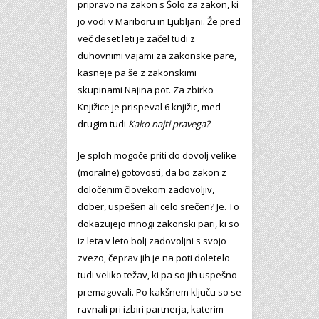
pripravo na zakon s Šolo za zakon, ki
jo vodi v Mariboru in Ljubljani. Že pred
več deset leti je začel tudi z
duhovnimi vajami za zakonske pare,
kasneje pa še z zakonskimi
skupinami Najina pot. Za zbirko
Knjižice je prispeval 6 knjižic, med
drugim tudi
Kako najti pravega?
Je sploh mogoče priti do dovolj velike
(moralne) gotovosti, da bo zakon z
določenim človekom zadovoljiv,
dober, uspešen ali celo srečen? Je. To
dokazujejo mnogi zakonski pari, ki so
iz leta v leto bolj zadovoljni s svojo
zvezo, čeprav jih je na poti doletelo
tudi veliko težav, ki pa so jih uspešno
premagovali. Po kakšnem ključu so se
ravnali pri izbiri partnerja, katerim