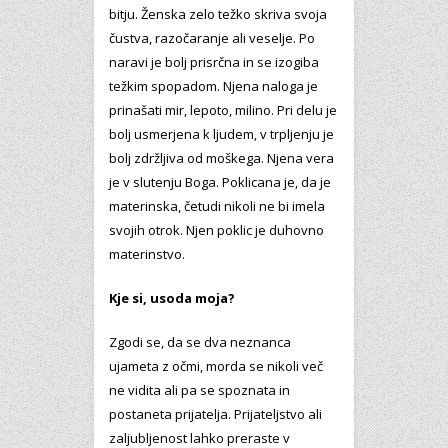
bitju. Ženska zelo težko skriva svoja
čustva, razočaranje ali veselje. Po
naravi je bolj prisrčna in se izogiba
težkim spopadom. Njena naloga je
prinašati mir, lepoto, milino. Pri delu je
bolj usmerjena k ljudem, v trpljenju je
bolj zdržljiva od moškega. Njena vera
je v slutenju Boga. Poklicana je, da je
materinska, četudi nikoli ne bi imela
svojih otrok. Njen poklic je duhovno
materinstvo.
Kje si, usoda moja?
Zgodi se, da se dva neznanca
ujameta z očmi, morda se nikoli več
ne vidita ali pa se spoznata in
postaneta prijatelja. Prijateljstvo ali
zaljubljenost lahko preraste v