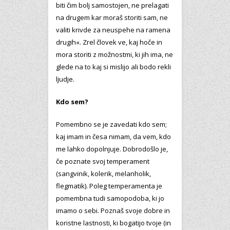
biti čim bolj samostojen, ne prelagati
na drugem kar moraš storiti sam, ne
valiti krivde za neuspehe na ramena
drugih«. Zrel človek ve, kaj hoče in
mora storiti z možnostmi, ki jih ima, ne
glede na to kaj si mislijo ali bodo rekli
ljudje.
Kdo sem?
Pomembno se je zavedati kdo sem;
kaj imam in česa nimam, da vem, kdo
me lahko dopolnjuje. Dobrodošlo je,
če poznate svoj temperament
(sangvinik, kolerik, melanholik,
flegmatik). Poleg temperamenta je
pomembna tudi samopodoba, ki jo
imamo o sebi. Poznaš svoje dobre in
koristne lastnosti, ki bogatijo tvoje (in