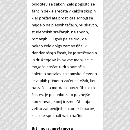
odločitev za zakon. Zelo pogosto se
fant in dekle srečata v kakšni skupini,
kjer preživljata prosti čas. Mnogi se
najdejo na plesnih tečajih, pri skavtih,
študentskih srečanjih, na zborih,
romanjih … Zgodi pa se tudi, da
nekdo zelo dolgo zaman išče. V
dandanašnjih časih, ko je srečevanja
in druženja »v živo« vse manj, se je
mogoče srečati tudi s pomočjo
spletnih portalov za samske. Seveda
je v takih primerih začetek težak, ker
na začetku morda ni navzočih toliko
čustev. Je pa lahko zato poznejše
spoznavanje bolj trezno. Obstaja
veliko zadovoljnih zakonskih parov,
ki so se spoznali na ta način.
Biti mora, imeti mora