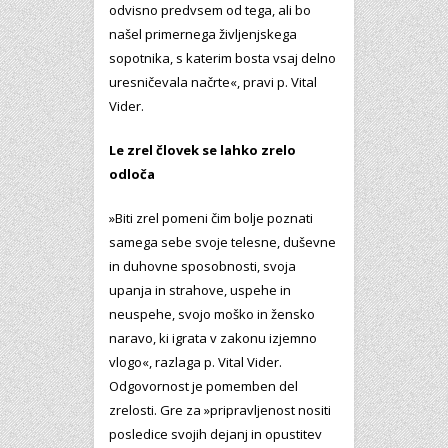
odvisno predvsem od tega, ali bo
našel primernega življenjskega
sopotnika, s katerim bosta vsaj delno
uresničevala načrte«, pravi p. Vital
Vider.
Le zrel človek se lahko zrelo
odloča
»Biti zrel pomeni čim bolje poznati
samega sebe svoje telesne, duševne
in duhovne sposobnosti, svoja
upanja in strahove, uspehe in
neuspehe, svojo moško in žensko
naravo, ki igrata v zakonu izjemno
vlogo«, razlaga p. Vital Vider.
Odgovornost je pomemben del
zrelosti. Gre za »pripravljenost nositi
posledice svojih dejanj in opustitev