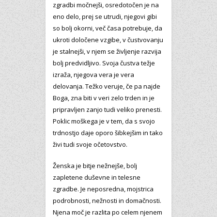
zgradbi močnejši, osredotočen je na
eno delo, prej se utrudi, njegovi gibi
so bolj okorni, več časa potrebuje, da
ukroti določene vzgibe, v čustvovanju
je stalnejši, v njem se življenje razvija
bolj predvidljivo. Svoja čustva težje
izraža, njegova vera je vera
delovanja. Težko veruje, če pa najde
Boga, zna biti v veri zelo trden in je
pripravljen zanjo tudi veliko prenesti.
Poklic moškega je v tem, da s svojo
trdnostjo daje oporo šibkejšim in tako
živi tudi svoje očetovstvo.
Ženska je bitje nežnejše, bolj
zapletene duševne in telesne
zgradbe. Je neposredna, mojstrica
podrobnosti, nežnosti in domačnosti.
Njena moč je razlita po celem njenem