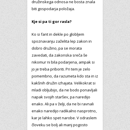
družinskega odnosa ne bosta znala
biti gospodarja položaja.
Kje si pa ti gor rasla?
Ko si fant in dekle po globljem
spoznavanju zaželita lep zakon in
dobro družino, pa se morata
zavedati, da zakonska sreča še
nikomur ni bila podarjena, ampak si
jo je treba priboriti. Pri tem je zelo
pomembno, da razumeta kdo sta in iz
kakšnih družin izhajata. Velikokrat si
mladi obljubijo, da ne bodo ponavljali
napak svojih staršev, pa naredijo
enako. Ali pa v želji, da ne bi ravnali
enako naredijo radikalno nasprotno,
kar je lahko spet narobe. V odraslem
človeku se bolj ali manj pogosto