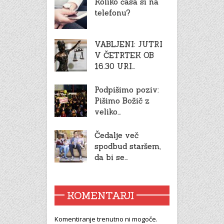
Koliko časa si na
telefonu?
VABLJENI: JUTRI
V ČETRTEK OB
16.30 URI…
Podpišimo poziv:
Pišimo Božič z
veliko…
Čedalje več
spodbud staršem,
da bi se…
KOMENTARJI
Komentiranje trenutno ni mogoče.