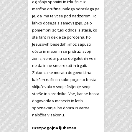
oglašajo spomini in izkušnje iz
matične družine, naloga odraslega pa
je, da ima te vtise pod nadzorom. To
lahko dosega s samovzgojo. Zelo
pomembni so tudi odnosi s starši, ko
sta fant in dekle že poročena. Po
Jezusovih besedah »mož zapusti
očeta in mater in se pridruži svoji
ženi«, vendar pa se dolgoletnih vezi
ne da in ne sme rezati in trgati.
Zakonca se morata dogovoriti na
kakšen način in kako pogosto bosta
vključevala v svoje življenje svoje
starše in sorodnike. Vse, kar se bosta
dogovorila v mesecih in letih
spoznavanja, bo dobra in varna
naložba v zakonu.
Brezpogojna ljubezen