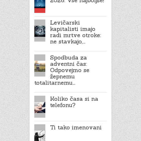
2026: Vse najboljše!
Levičarski
kapitalisti imajo
radi mrtve otroke:
ne stavkajo,…
Spodbuda za
adventni čas:
Odpovejmo se
žepnemu
totalitarnemu…
Koliko časa si na
telefonu?
Ti tako imenovani