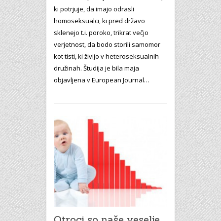
ki potrjuje, da imajo odrasli
homoseksualci, ki pred državo
sklenejo t.i. poroko, trikrat večjo
verjetnost, da bodo storili samomor
kot tisti, ki živijo v heteroseksualnih
družinah. Študija je bila maja
objavljena v European Journal…
Otroci so naše veselje,