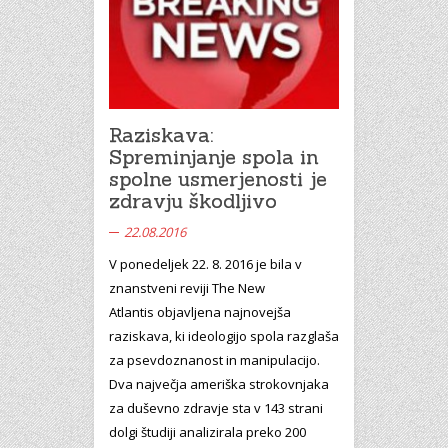
Raziskava:
Spreminjanje spola in
spolne usmerjenosti je
zdravju škodljivo
22.08.2016
V ponedeljek 22. 8. 2016 je bila v
znanstveni reviji The New
Atlantis objavljena najnovejša
raziskava, ki ideologijo spola razglaša
za psevdoznanost in manipulacijo.
Dva največja ameriška strokovnjaka
za duševno zdravje sta v 143 strani
dolgi študiji analizirala preko 200