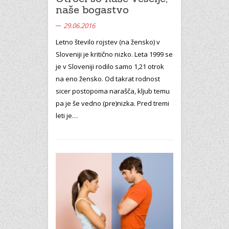
naše bogastvo
29.06.2016
Letno število rojstev (na žensko) v
Sloveniji je kritično nizko. Leta 1999 se
je v Sloveniji rodilo samo 1,21 otrok
na eno žensko. Od takrat rodnost
sicer postopoma narašča, kljub temu
pa je še vedno (pre)nizka. Pred tremi
leti je…