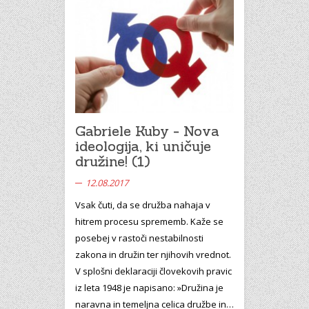
Gabriele Kuby - Nova
ideologija, ki uničuje
družine! (1)
12.08.2017
Vsak čuti, da se družba nahaja v
hitrem procesu sprememb. Kaže se
posebej v rastoči nestabilnosti
zakona in družin ter njihovih vrednot.
V splošni deklaraciji človekovih pravic
iz leta 1948 je napisano: »Družina je
naravna in temeljna celica družbe in…