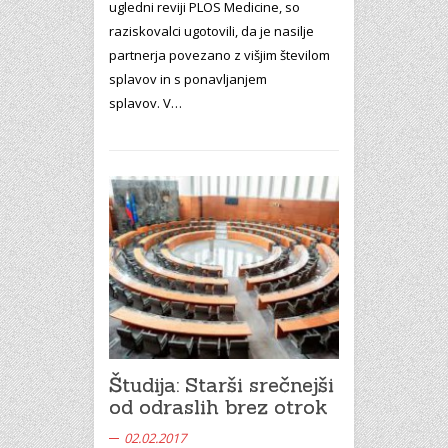
ugledni reviji PLOS Medicine, so
raziskovalci ugotovili, da je nasilje
partnerja povezano z višjim številom
splavov in s ponavljanjem
splavov. V…
Študija: Starši srečnejši
od odraslih brez otrok
02.02.2017