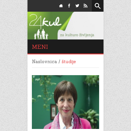
MENI
Naslovnica
/
študije