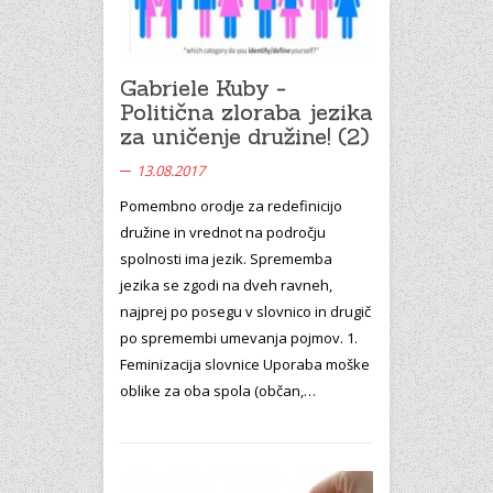
Gabriele Kuby -
Politična zloraba jezika
za uničenje družine! (2)
13.08.2017
Pomembno orodje za redefinicijo
družine in vrednot na področju
spolnosti ima jezik. Sprememba
jezika se zgodi na dveh ravneh,
najprej po posegu v slovnico in drugič
po spremembi umevanja pojmov. 1.
Feminizacija slovnice Uporaba moške
oblike za oba spola (občan,…