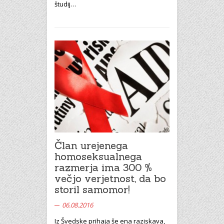
študij…
Član urejenega
homoseksualnega
razmerja ima 300 %
večjo verjetnost, da bo
storil samomor!
06.08.2016
Iz Švedske prihaja še ena raziskava,