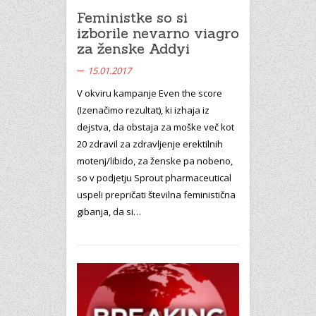
Feministke so si
izborile nevarno viagro
za ženske Addyi
15.01.2017
V okviru kampanje Even the score
(Izenačimo rezultat), ki izhaja iz
dejstva, da obstaja za moške več kot
20 zdravil za zdravljenje erektilnih
motenj/libido, za ženske pa nobeno,
so v podjetju Sprout pharmaceutical
uspeli prepričati številna feministična
gibanja, da si…