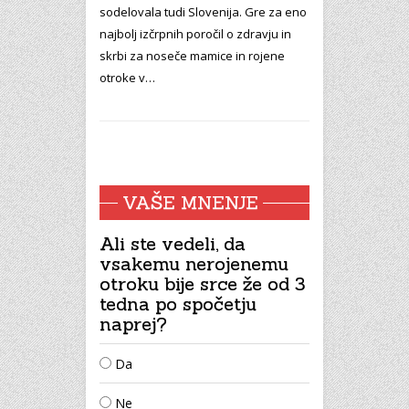
sodelovala tudi Slovenija. Gre za eno
najbolj izčrpnih poročil o zdravju in
skrbi za noseče mamice in rojene
otroke v…
VAŠE MNENJE
Ali ste vedeli, da
vsakemu nerojenemu
otroku bije srce že od 3
tedna po spočetju
naprej?
Da
Ne