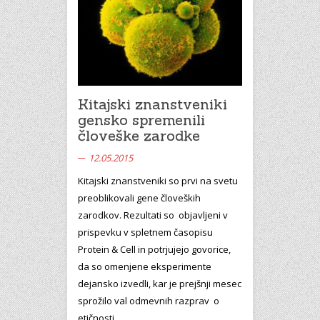
Kitajski znanstveniki
gensko spremenili
človeške zarodke
12.05.2015
Kitajski znanstveniki so prvi na svetu
preoblikovali gene človeških
zarodkov. Rezultati so objavljeni v
prispevku v spletnem časopisu
Protein & Cell in potrjujejo govorice,
da so omenjene eksperimente
dejansko izvedli, kar je prejšnji mesec
sprožilo val odmevnih razprav o
etičnosti…