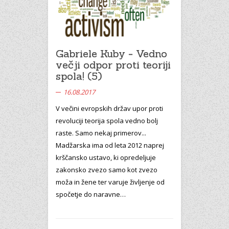
Gabriele Kuby - Vedno
večji odpor proti teoriji
spola! (5)
16.08.2017
V večini evropskih držav upor proti
revoluciji teorija spola vedno bolj
raste. Samo nekaj primerov...
Madžarska ima od leta 2012 naprej
krščansko ustavo, ki opredeljuje
zakonsko zvezo samo kot zvezo
moža in žene ter varuje življenje od
spočetje do naravne…