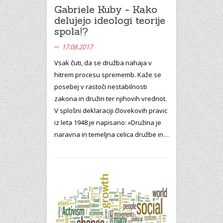
Gabriele Kuby - Kako
delujejo ideologi teorije
spola!?
17.08.2017
Vsak čuti, da se družba nahaja v
hitrem procesu sprememb. Kaže se
posebej v rastoči nestabilnosti
zakona in družin ter njihovih vrednot.
V splošni deklaraciji človekovih pravic
iz leta 1948 je napisano: »Družina je
naravna in temeljna celica družbe in…