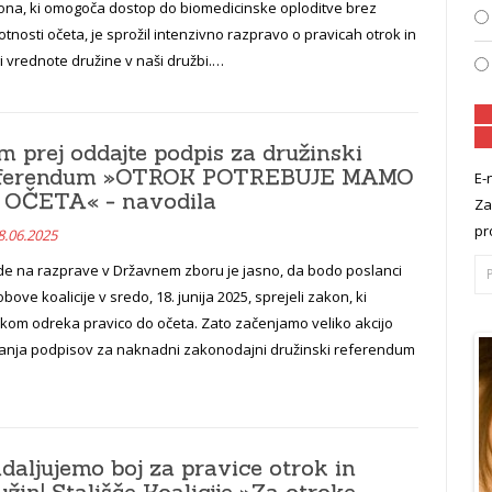
ona, ki omogoča dostop do biomedicinske oploditve brez
otnosti očeta, je sprožil intenzivno razpravo o pravicah otrok in
i vrednote družine v naši družbi.…
m prej oddajte podpis za družinski
eferendum »OTROK POTREBUJE MAMO
E-
 OČETA« - navodila
Za
pr
8.06.2025
de na razprave v Državnem zboru je jasno, da bodo poslanci
bove koalicije v sredo, 18. junija 2025, sprejeli zakon, ki
okom odreka pravico do očeta. Zato začenjamo veliko akcijo
ranja podpisov za naknadni zakonodajni družinski referendum
daljujemo boj za pravice otrok in
užin! Stališče Koalicije »Za otroke