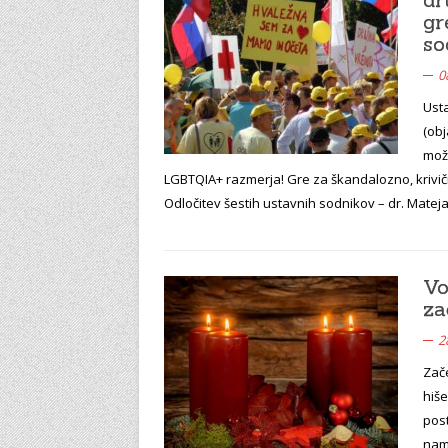
gr
so
0
Ust
(obj
mož
LGBTQIA+ razmerja! Gre za škandalozno, krivič
Odločitev šestih ustavnih sodnikov – dr. Matej
Vo
za
2
Zače
hiš
post
nam