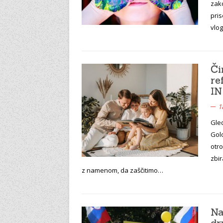
zak
pris
vlog
Či
r
IN
1
Gle
Golo
otr
zbi
z namenom, da zaščitimo…
Na
dr