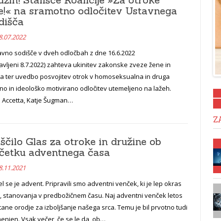
e!« na sramotno odločitev Ustavnega
dišča
8.07.2022
avno sodišče v dveh odločbah z dne 16.6.2022
avljeni 8.7.2022) zahteva ukinitev zakonske zveze žene in
a ter uvedbo posvojitev otrok v homoseksualna in druga
no in ideološko motivirano odločitev utemeljeno na lažeh.
a Accetta, Katje Šugman…
Z
ščilo Glas za otroke in družine ob
četku adventnega časa
8.11.2021
l se je advent. Pripravili smo adventni venček, ki je lep okras
e, stanovanja v predbožičnem času. Naj adventni venček letos
ane orodje za izboljšanje našega srca. Temu je bil prvotno tudi
enjen. Vsak večer, če se le da, ob…