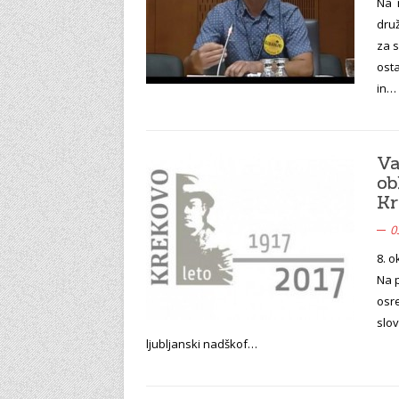
Na 
dru
za s
osta
in…
Va
ob
Kr
0
8. o
Na 
osr
slov
ljubljanski nadškof…