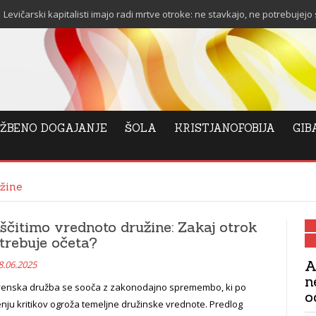
talisti imajo radi mrtve otroke: ne stavkajo, ne potrebujejo stanovanja in ne
ŽBENO DOGAJANJE
ŠOLA
KRISTJANOFOBIJA
GIB
užine
ščitimo vrednoto družine: Zakaj otrok
trebuje očeta?
A
8.06.2025
n
venska družba se sooča z zakonodajno spremembo, ki po
o
nju kritikov ogroža temeljne družinske vrednote. Predlog