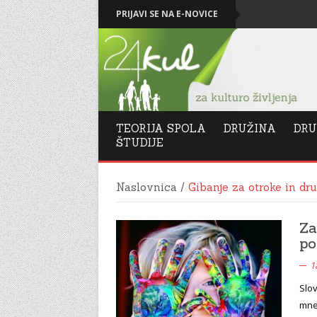
PRIJAVI SE NA E-NOVICE
Levičarski kapi
TEORIJA SPOLA
DRUŽINA
DRU
ŠTUDIJE
Naslovnica
/
Gibanje za otroke in dr
Za
po
1
Slo
mne