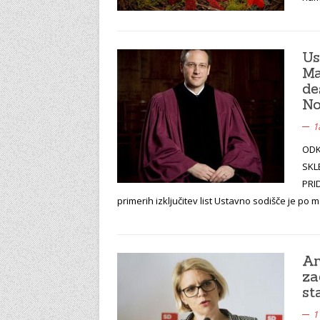
Us
Ma
de
No
1
ODK
SKLE
PRI
primerih izključitev list Ustavno sodišče je po 
An
za
st
1