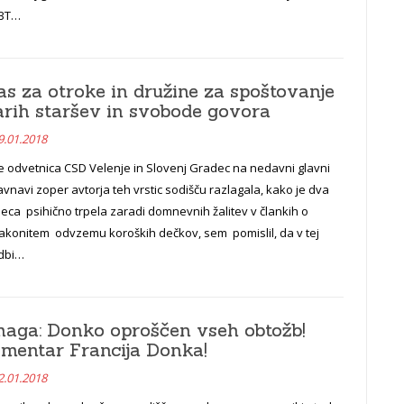
GBT…
as za otroke in družine za spoštovanje
arih staršev in svobode govora
9.01.2018
e odvetnica CSD Velenje in Slovenj Gradec na nedavni glavni
vnavi zoper avtorja teh vrstic sodišču razlagala, kako je dva
ca psihično trpela zaradi domnevnih žalitev v člankih o
akonitem odvzemu koroških dečkov, sem pomislil, da v tej
dbi…
aga: Donko oproščen vseh obtožb!
mentar Francija Donka!
2.01.2018