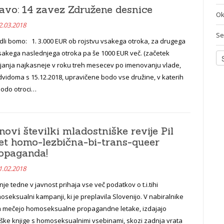
avo: 14 zavez Združene desnice
Ok
2.03.2018
Se
dli bomo: 1. 3.000 EUR ob rojstvu vsakega otroka, za drugega
vsakega naslednjega otroka pa še 1000 EUR več. (začetek
ajanja najkasneje v roku treh mesecev po imenovanju vlade,
vidoma s 15.12.2018, upravičene bodo vse družine, v katerih
bodo otroci…
novi številki mladostniške revije Pil
et homo-lezbična-bi-trans-queer
opaganda!
1.02.2018
je tedne v javnost prihaja vse več podatkov o t.i.tihi
seksualni kampanji, ki je preplavila Slovenijo. V nabiralnike
 mečejo homoseksualne propagandne letake, izdajajo
oške knjige s homoseksualnimi vsebinami, skozi zadnja vrata