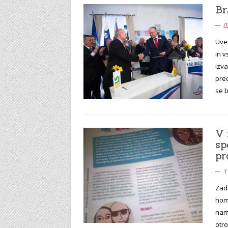
Br
0
Uve
in 
izv
pred
se 
V 
sp
pr
1
Zadn
homo
nam
otr