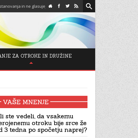
 glasujejo proti njim!
Spodbuda za adventni čas: Odpo
ANJE ZA OTROKE IN DRUŽINE
VAŠE MNENJE
li ste vedeli, da vsakemu
erojenemu otroku bije srce že
d 3 tedna po spočetju naprej?