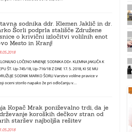
tavna sodnika ddr. Klemen Jaklič in dr.
rko Šorli podprla stališče Združene
snice o krivični izločitvi volilnih enot
vo Mesto in Kranj!
8.05.2018
LONILNO LOČENO MNENJE SODNIKA DDr. KLEMNA JAKLIČA K
PU ŠT. Up-745/18, Up-716/18 Z DNE 17. 5. 2018, KI SE MU
DRUŽUJE SODNIK MARKO ŠORLI Varstvo volilne pravice v
moji oceni storilo napako že pri odločanju v…
ja Kopač Mrak poniževalno trdi, da je
drževanje koroških dečkov stran od
arih staršev najboljša rešitev
1.05.2018