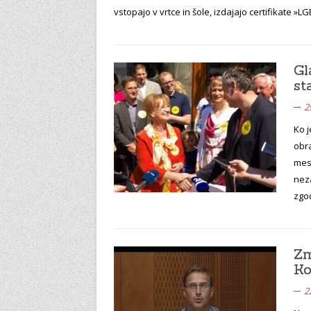
vstopajo v vrtce in šole, izdajajo certifikate »L
Gl
st
2
Ko j
obra
mese
nez
zgo
Zm
Ko
2