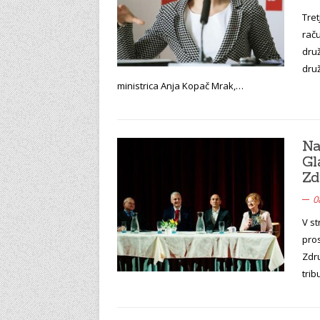
Tret
raču
dru
dru
ministrica Anja Kopač Mrak,…
Na
Gl
Zd
0
V st
pros
Zdru
trib