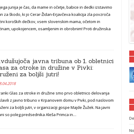
jega junija je čas, da mame in očetje, babice in dedki izstavimo
n za škodo, ki jo Cerar-Židan-Erjavčeva koalicija zla povzroča
žini koroških dečkov, vsem slovenskim mama, očetom in
žinam, upokojencem, osamljenim in obrobnim! Proti družinska
vdušujoča javna tribuna ob 1. obletnici
asa za otroke in družine v Pivki:
ruženi za boljši jutri!
8.04.2018
ranki Glas za otroke in družine smo prvo obletnico delovanja
lavili z javno tribuno v Krpanovem domu v Pivki, pod naslovom
ženi za boljši jutri, v organizaciji gospe Majde Žužek. Na javni
uni so poleg predsednika Aleša Primca in…
De
No