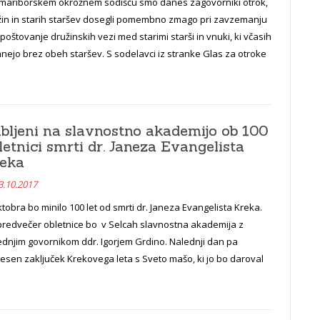
mariborskem okrožnem sodišču smo danes zagovorniki otrok,
žin in starih staršev dosegli pomembno zmago pri zavzemanju
poštovanje družinskih vezi med starimi starši in vnuki, ki včasih
nejo brez obeh staršev. S sodelavci iz stranke Glas za otroke
bljeni na slavnostno akademijo ob 100
letnici smrti dr. Janeza Evangelista
eka
3.10.2017
ktobra bo minilo 100 let od smrti dr. Janeza Evangelista Kreka.
predvečer obletnice bo v Selcah slavnostna akademija z
ednjim govornikom ddr. Igorjem Grdino. Nalednji dan pa
esen zaključek Krekovega leta s Sveto mašo, ki jo bo daroval