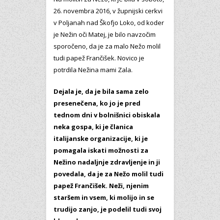
26. novembra 2016, v župnijski cerkvi
v Poljanah nad Škofjo Loko, od koder
je Nežin oči Matej, je bilo navzočim
sporočeno, da je za malo Nežo molil
tudi papež Frančišek. Novico je
potrdila Nežina mami Zala.
Dejala je, da je bila sama zelo
presenečena, ko jo je pred
tednom dni v bolnišnici obiskala
neka gospa, ki je članica
italijanske organizacije, ki je
pomagala iskati možnosti za
Nežino nadaljnje zdravljenje in ji
povedala, da je za Nežo molil tudi
papež Frančišek. Neži, njenim
staršem in vsem, ki molijo in se
trudijo zanjo, je podelil tudi svoj