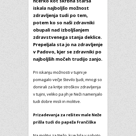
hčerko kot skrbna starša
iskala najboljšo možnost
zdravljenja tudi po tem,
potem ko so naši zdravniki
obupali nad izboljšanjem
zdravstvenega stanja deklice.
Prepeljala sta jo na zdravljenje
v Padovo, kjer se zdravniki po
najboljših močeh trudijo zanjo.
Pri iskanju možnosti v tujini je
pomagalo večje število ljudi, mnogi so
donirali za kritje stroškov zdravljenja
v tujini, veliko pa jih je Neži namenjalo
tudi dobre misli in molitve.
Prizadevanja za rešitev male Neže
prišla tudi do papeža Frančiška
Na molitvi za Nežo, ki je bila v soboto,