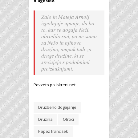
blagoslov.
Zalo in Mateja Arnolj
izpolnjuje upanje, da bo
to, kar se dogaja Neži,
obrodilo sad, pa ne samo
za Nežo in njihovo
družino, ampak tudi za
druge družine, ki se
srečujejo s podobnimi
preizkušnjami.
Povzeto po Iskreni.net
Družbeno dogajanje
Družina
Otroci
Papež frančišek