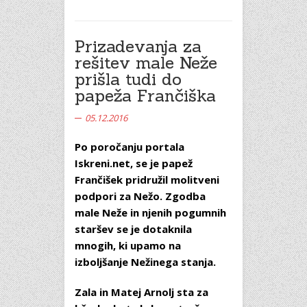
Prizadevanja za
rešitev male Neže
prišla tudi do
papeža Frančiška
05.12.2016
Po poročanju portala
Iskreni.net, se je papež
Frančišek pridružil molitveni
podpori za Nežo.
Zgodba
male Neže in njenih pogumnih
staršev se je dotaknila
mnogih, ki upamo na
izboljšanje Nežinega stanja.
Zala in Matej Arnolj sta za