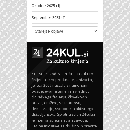
Oktober 2025 (1)
September 2025 (1)
KUL.si - Zavod za družino in kulturo
življenja je neprofitna organizacija, ki
je leta 2009 nastala z namenom
pospeševanja temeljnih vrednot:
človeškega življenja, človekovih
pravic, družine, solidarnosti,
demokracije, svobode in aktivnega
državljanstva. Spletna stran 24kul.si
je interna spletna stran zavoda,
Civilne iniciative za družino in pravice