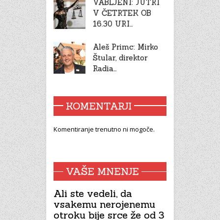
VABLJENI: JUTRI
V ČETRTEK OB
16.30 URI…
Aleš Primc: Mirko
Štular, direktor
Radia…
KOMENTARJI
Komentiranje trenutno ni mogoče.
VAŠE MNENJE
Ali ste vedeli, da
vsakemu nerojenemu
otroku bije srce že od 3