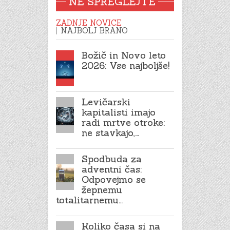
NE SPREGLEJTE
ZADNJE NOVICE
NAJBOLJ BRANO
Božič in Novo leto
2026: Vse najboljše!
Levičarski
kapitalisti imajo
radi mrtve otroke:
ne stavkajo,…
Spodbuda za
adventni čas:
Odpovejmo se
žepnemu
totalitarnemu…
Koliko časa si na