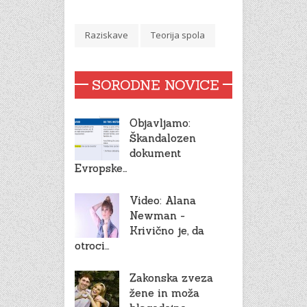
Raziskave
Teorija spola
SORODNE NOVICE
Objavljamo:
Škandalozen
dokument
Evropske…
Video: Alana
Newman -
Krivično je, da
otroci…
Zakonska zveza
žene in moža