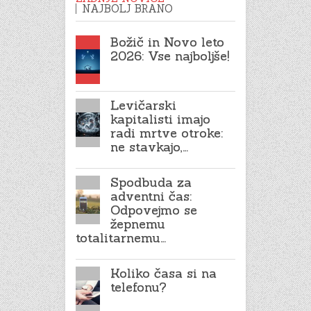
NAJBOLJ BRANO
Božič in Novo leto
2026: Vse najboljše!
Levičarski
kapitalisti imajo
radi mrtve otroke:
ne stavkajo,…
Spodbuda za
adventni čas:
Odpovejmo se
žepnemu
totalitarnemu…
Koliko časa si na
telefonu?