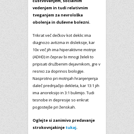
čustvovanjem, socialnim
vedenjem in tudi relativnim
tveganjem za nevrološka
obolenja in duševne bolezni.
Trikrat več dečkov kot deklic ima
diagnozo avtizma in disleksije, kar
10x več jih ima hiperaktivne motnje
(ADHD) in čeprav bi mnogi želeli to
pripisati družbenim dejavnikom, gre v
resnici za doprinos biologije.
Nasprotno pri motnjah hranjenjenja
daleč prednjačijo dekleta, kar 13:1 jih
ima anoreksijo in 3:1 bulimijo. Tudi
tesnobe in depresije so enkrat
pogostejše pri ženskah.
Oglejte si zanimivo predavanje
strokovnjakinje
tukaj
.