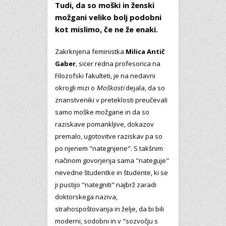
Tudi, da so moški in ženski
možgani veliko bolj podobni
kot mislimo, če ne že enaki.
Zakrknjena feministka
Milica Antič
Gaber
, sicer redna profesorica na
Filozofski fakulteti, je na nedavni
okrogli mizi o
Moškosti
dejala, da so
znanstveniki v preteklosti preučevali
samo moške možgane in da so
raziskave pomankljive, dokazov
premalo, ugotovitve raziskav pa so
po njenem "nategnjene". S takšnim
načinom govorjenja sama "nateguje"
nevedne študentke in študente, ki se
ji pustijo "nategniti" najbrž zaradi
doktorskega naziva,
strahospoštovanja in želje, da bi bili
moderni, sodobni in v "sozvočju s