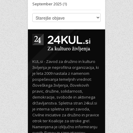
September 2025 (1)
KUL.si - Zavod za družino in kulturo
življenja je neprofitna organizacija, ki
je leta 2009 nastala z namenom
pospeševanja temeljnih vrednot:
človeškega življenja, človekovih
pravic, družine, solidarnosti,
demokracije, svobode in aktivnega
državljanstva. Spletna stran 24kul.si
je interna spletna stran zavoda,
Civilne iniciative za družino in pravice
otrok ter Koalicije za otroke gre!.
Namenjena je izključno informiranju
svojih članov in simpatizerjev.