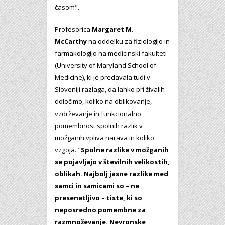
časom".
Profesorica
Margaret M.
McCarthy
na oddelku za fiziologijo in
farmakologijo na medicinski fakulteti
(University of Maryland School of
Medicine), ki je predavala tudi v
Sloveniji razlaga, da lahko pri živalih
določimo, koliko na oblikovanje,
vzdrževanje in funkcionalno
pomembnost spolnih razlik v
možganih vpliva narava in koliko
vzgoja. "
Spolne razlike v možganih
se pojavljajo v številnih velikostih,
oblikah. Najbolj jasne razlike med
samci in samicami so – ne
presenetljivo – tiste, ki so
neposredno pomembne za
razmnoževanje. Nevronske