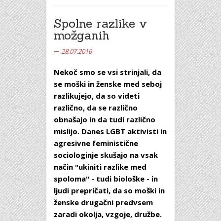
Spolne razlike v
možganih
28.07.2016
Nekoč smo se vsi strinjali, da
se moški in ženske med seboj
razlikujejo, da so videti
različno, da se različno
obnašajo in da tudi različno
mislijo. Danes LGBT aktivisti in
agresivne feministične
sociologinje skušajo na vsak
način "ukiniti razlike med
spoloma" - tudi biološke - in
ljudi prepričati, da so moški in
ženske drugačni predvsem
zaradi okolja, vzgoje, družbe.