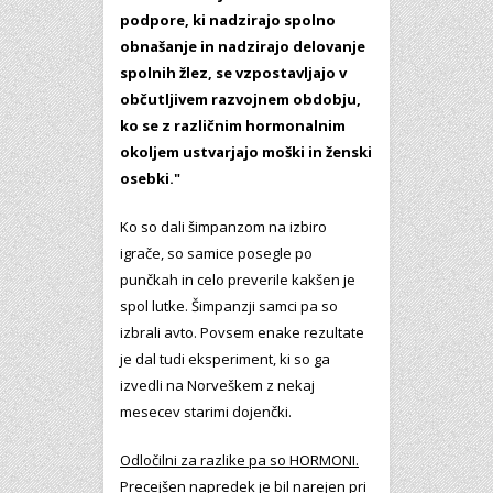
podpore, ki nadzirajo spolno
obnašanje in nadzirajo delovanje
spolnih žlez, se vzpostavljajo v
občutljivem razvojnem obdobju,
ko se z različnim hormonalnim
okoljem ustvarjajo moški in ženski
osebki."
Ko so dali šimpanzom na izbiro
igrače, so samice posegle po
punčkah in celo preverile kakšen je
spol lutke. Šimpanzji samci pa so
izbrali avto. Povsem enake rezultate
je dal tudi eksperiment, ki so ga
izvedli na Norveškem z nekaj
mesecev starimi dojenčki.
Odločilni za razlike pa so HORMONI.
Precejšen napredek je bil narejen pri