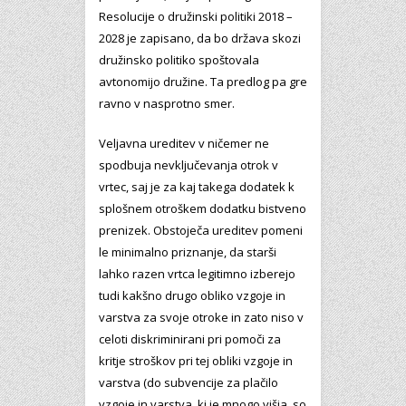
Resolucije o družinski politiki 2018 –
2028 je zapisano, da bo država skozi
družinsko politiko spoštovala
avtonomijo družine. Ta predlog pa gre
ravno v nasprotno smer.
Veljavna ureditev v ničemer ne
spodbuja nevključevanja otrok v
vrtec, saj je za kaj takega dodatek k
splošnem otroškem dodatku bistveno
prenizek. Obstoječa ureditev pomeni
le minimalno priznanje, da starši
lahko razen vrtca legitimno izberejo
tudi kakšno drugo obliko vzgoje in
varstva za svoje otroke in zato niso v
celoti diskriminirani pri pomoči za
kritje stroškov pri tej obliki vzgoje in
varstva (do subvencije za plačilo
vzgoje in varstva, ki je mnogo višja, so