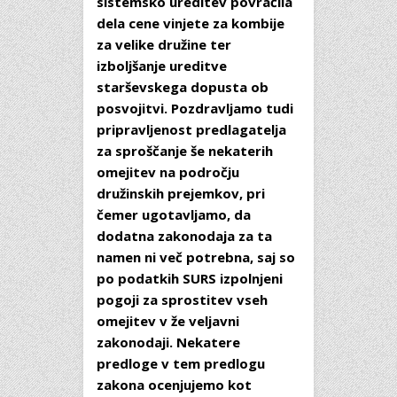
sistemsko ureditev povračila
dela cene vinjete za kombije
za velike družine ter
izboljšanje ureditve
starševskega dopusta ob
posvojitvi. Pozdravljamo tudi
pripravljenost predlagatelja
za sproščanje še nekaterih
omejitev na področju
družinskih prejemkov, pri
čemer ugotavljamo, da
dodatna zakonodaja za ta
namen ni več potrebna, saj so
po podatkih SURS izpolnjeni
pogoji za sprostitev vseh
omejitev v že veljavni
zakonodaji. Nekatere
predloge v tem predlogu
zakona ocenjujemo kot