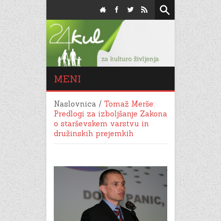
MENI
Naslovnica
/
Tomaž Merše:
Predlogi za izboljšanje Zakona
o starševskem varstvu in
družinskih prejemkih