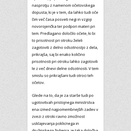
nasprotju z namenom očetovskega
dopusta, ki je v tem, da lahko tudi oče
čim več časa posveti negi in vzgoji
novorojenčka ter podpori materi pri
tem. Predlagano določilo očete, ki bi
to prisotnost pri otroku želeli
zagotoviti z delno odsotnostjo z dela,
prikrajša, saj bi enako količino
prisotnosti pri otroku lahko zagotovili
le z več dnevi delne odsotnosti. V tem
smislu so prikrajšani tudi otroci teh
očetov.
Glede na to, da je za starše tudi po
ugotovitvah pristojnega ministrstva
ena izmed najpomembnejših zadev v
zvezi z otroki ravno zmožnost
usklajevanja poklicnega in
družinskega življenja, je taka določba