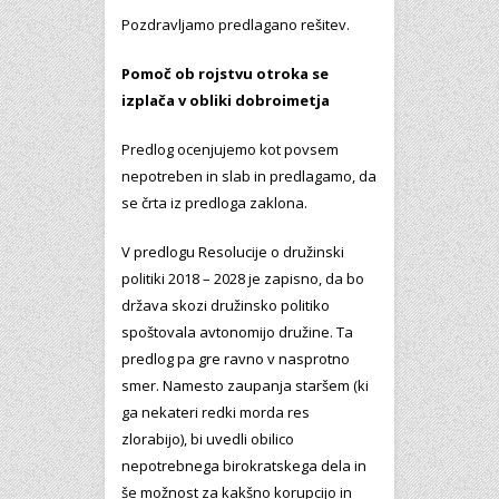
Pozdravljamo predlagano rešitev.
Pomoč ob rojstvu otroka se
izplača v obliki dobroimetja
Predlog ocenjujemo kot povsem
nepotreben in slab in predlagamo, da
se črta iz predloga zaklona.
V predlogu Resolucije o družinski
politiki 2018 – 2028 je zapisno, da bo
država skozi družinsko politiko
spoštovala avtonomijo družine. Ta
predlog pa gre ravno v nasprotno
smer. Namesto zaupanja staršem (ki
ga nekateri redki morda res
zlorabijo), bi uvedli obilico
nepotrebnega birokratskega dela in
še možnost za kakšno korupcijo in