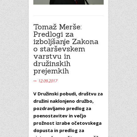
Tomaž Merše:
Predlogi za
izboljšanje Zakona
o starševskem
varstvu in
družinskih
prejemkih
12.09.2017
V Družinski pobudi, društvu za
družini naklonjeno družbo,
pozdravljamo predlog za
poenostavitev in večjo
prožnost izrabe očetovskega
dopusta in predlog za