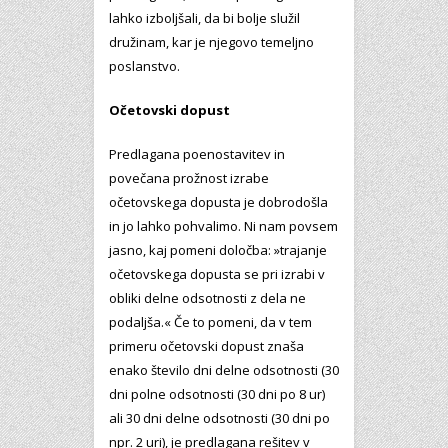
lahko izboljšali, da bi bolje služil
družinam, kar je njegovo temeljno
poslanstvo.
Očetovski dopust
Predlagana poenostavitev in
povečana prožnost izrabe
očetovskega dopusta je dobrodošla
in jo lahko pohvalimo. Ni nam povsem
jasno, kaj pomeni določba: »trajanje
očetovskega dopusta se pri izrabi v
obliki delne odsotnosti z dela ne
podaljša.« Če to pomeni, da v tem
primeru očetovski dopust znaša
enako število dni delne odsotnosti (30
dni polne odsotnosti (30 dni po 8 ur)
ali 30 dni delne odsotnosti (30 dni po
npr. 2 uri), je predlagana rešitev v