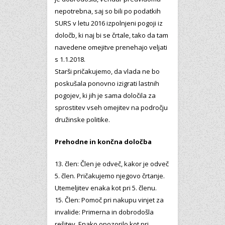
nepotrebna, saj so bili po podatkih
SURS v letu 2016 izpolnjeni pogoji iz
določb, ki naj bi se črtale, tako da tam
navedene omejitve prenehajo veljati
s 1.1.2018.
Starši pričakujemo, da vlada ne bo
poskušala ponovno izigrati lastnih
pogojev, ki jih je sama določila za
sprostitev vseh omejitev na področju
družinske politike.
Prehodne in končna določba
13. člen: Člen je odveč, kakor je odveč
5. člen. Pričakujemo njegovo črtanje.
Utemeljitev enaka kot pri 5. členu.
15. Člen: Pomoč pri nakupu vinjet za
invalide: Primerna in dobrodošla
rešitev. Enako opozorilo kot pri