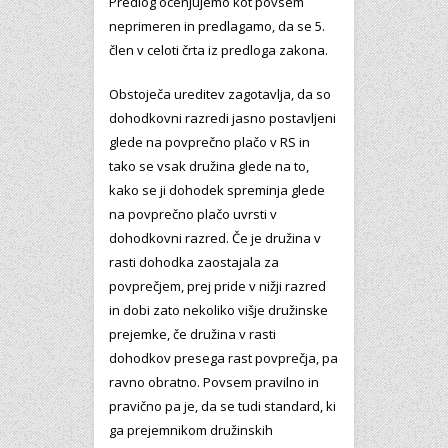
Predlog ocenjujemo kot povsem
neprimeren in predlagamo, da se 5.
člen v celoti črta iz predloga zakona.
Obstoječa ureditev zagotavlja, da so
dohodkovni razredi jasno postavljeni
glede na povprečno plačo v RS in
tako se vsak družina glede na to,
kako se ji dohodek spreminja glede
na povprečno plačo uvrsti v
dohodkovni razred. Če je družina v
rasti dohodka zaostajala za
povprečjem, prej pride v nižji razred
in dobi zato nekoliko višje družinske
prejemke, če družina v rasti
dohodkov presega rast povprečja, pa
ravno obratno. Povsem pravilno in
pravično pa je, da se tudi standard, ki
ga prejemnikom družinskih