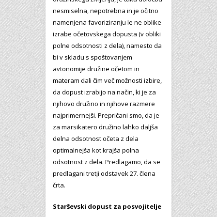
nesmiselna, nepotrebna in je očitno
namenjena favoriziranju le ne oblike
izrabe očetovskega dopusta (v obliki
polne odsotnosti z dela), namesto da
bi v skladu s spoštovanjem
avtonomije družine očetom in
materam dali čim več možnosti izbire,
da dopust izrabijo na način, ki je za
njihovo družino in njihove razmere
najprimernejši. Prepričani smo, da je
za marsikatero družino lahko daljša
delna odsotnost očeta z dela
optimalnejša kot krajša polna
odsotnost z dela. Predlagamo, da se
predlagani tretji odstavek 27. člena
črta.
Starševski dopust za posvojitelje