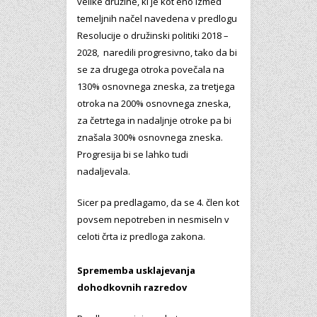
velike družine, ki je kot eno izmed
temeljnih načel navedena v predlogu
Resolucije o družinski politiki 2018 –
2028, naredili progresivno, tako da bi
se za drugega otroka povečala na
130% osnovnega zneska, za tretjega
otroka na 200% osnovnega zneska,
za četrtega in nadaljnje otroke pa bi
znašala 300% osnovnega zneska.
Progresija bi se lahko tudi
nadaljevala.
Sicer pa predlagamo, da se 4. člen kot
povsem nepotreben in nesmiseln v
celoti črta iz predloga zakona.
Sprememba usklajevanja
dohodkovnih razredov