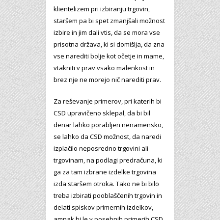
klientelizem pri izbiranju trgovin,
staršem pa bi spet zmanjšali možnost
izbire in jim dali vtis, da se mora vse
prisotna država, ki si domišlja, da zna
vse narediti bolje kot očetje in mame,
vtakniti v prav vsako malenkost in
brez nje ne morejo nič narediti prav.
Za reševanje primerov, pri katerih bi
CSD upravičeno sklepal, da bi bil
denar lahko porabljen nenamensko,
se lahko da CSD možnost, da naredi
izplačilo neposredno trgovini ali
trgovinam, na podlagi predračuna, ki
ga za tam izbrane izdelke trgovina
izda staršem otroka. Tako ne bi bilo
treba izbirati pooblaščenih trgovin in
delati spiskov primernih izdelkov,
ampak bi le v posebnih primerih CSD