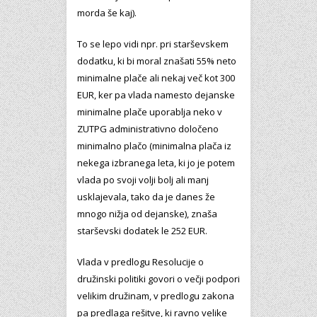
morda še kaj).
To se lepo vidi npr. pri starševskem
dodatku, ki bi moral znašati 55% neto
minimalne plače ali nekaj več kot 300
EUR, ker pa vlada namesto dejanske
minimalne plače uporablja neko v
ZUTPG administrativno določeno
minimalno plačo (minimalna plača iz
nekega izbranega leta, ki jo je potem
vlada po svoji volji bolj ali manj
usklajevala, tako da je danes že
mnogo nižja od dejanske), znaša
starševski dodatek le 252 EUR.
Vlada v predlogu Resolucije o
družinski politiki govori o večji podpori
velikim družinam, v predlogu zakona
pa predlaga rešitve, ki ravno velike