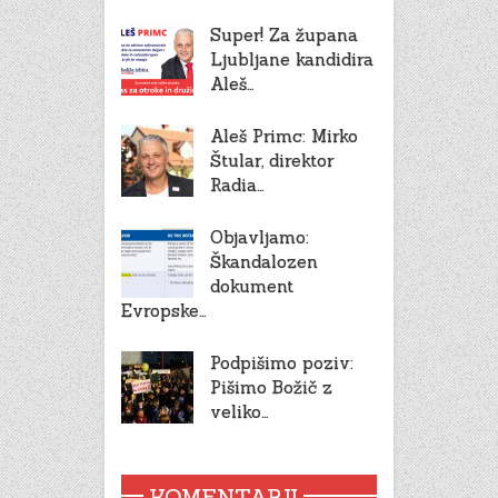
Super! Za župana
Ljubljane kandidira
Aleš…
Aleš Primc: Mirko
Štular, direktor
Radia…
Objavljamo:
Škandalozen
dokument
Evropske…
Podpišimo poziv:
Pišimo Božič z
veliko…
KOMENTARJI