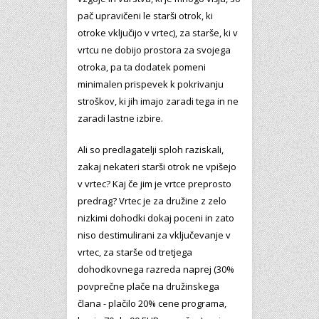
pač upravičeni le starši otrok, ki
otroke vključijo v vrtec), za starše, ki v
vrtcu ne dobijo prostora za svojega
otroka, pa ta dodatek pomeni
minimalen prispevek k pokrivanju
stroškov, ki jih imajo zaradi tega in ne
zaradi lastne izbire.
Ali so predlagatelji sploh raziskali,
zakaj nekateri starši otrok ne vpišejo
v vrtec? Kaj če jim je vrtce preprosto
predrag? Vrtec je za družine z zelo
nizkimi dohodki dokaj poceni in zato
niso destimulirani za vključevanje v
vrtec, za starše od tretjega
dohodkovnega razreda naprej (30%
povprečne plače na družinskega
člana - plačilo 20% cene programa,