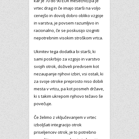
kar je 70 do 90 EUR mesečno) pa je
vrtec drag in če imajo starši na voljo
cenejšo in dovolj dobro obliko vzgoje
in varstva, je povsem razumljivo in
racionalno, če se poskusijo izogniti
nepotrebnim visokim stroškom vrtca.
Ukinitev tega dodatka bi starši, ki
sami poskrbijo za vzgojo in varstvo
svojih otrok, doživeli predvsem kot
nezaupanje njihovi izbiri, vsi ostali, ki
za svoje otroke preprosto niso dobili
mesta v vrtcu, pa kot posmeh države,
ki s takim ukrepom njihovo težavo še
povečuje.
Če želimo z vključevanjem v vrtec
izboljšati integracijo otrok
priseljencev otrok, je to potrebno