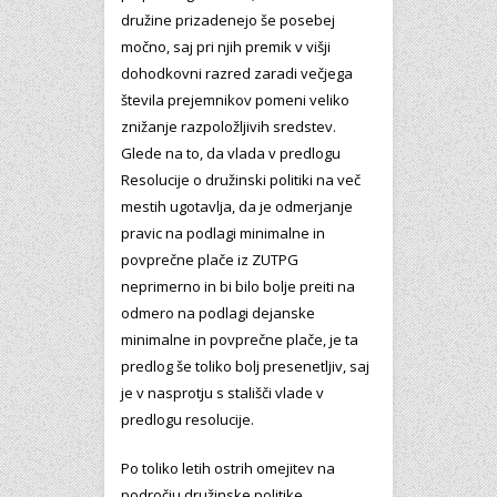
družine prizadenejo še posebej
močno, saj pri njih premik v višji
dohodkovni razred zaradi večjega
števila prejemnikov pomeni veliko
znižanje razpoložljivih sredstev.
Glede na to, da vlada v predlogu
Resolucije o družinski politiki na več
mestih ugotavlja, da je odmerjanje
pravic na podlagi minimalne in
povprečne plače iz ZUTPG
neprimerno in bi bilo bolje preiti na
odmero na podlagi dejanske
minimalne in povprečne plače, je ta
predlog še toliko bolj presenetljiv, saj
je v nasprotju s stališči vlade v
predlogu resolucije.
Po toliko letih ostrih omejitev na
področju družinske politike