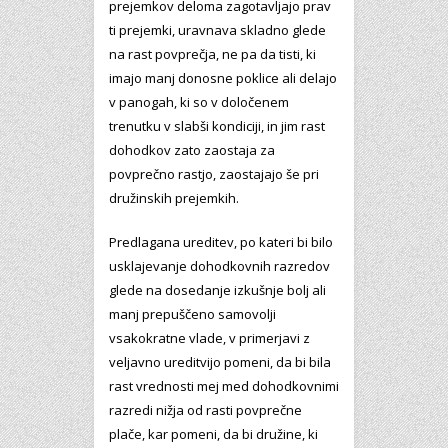
prejemkov deloma zagotavljajo prav
ti prejemki, uravnava skladno glede
na rast povprečja, ne pa da tisti, ki
imajo manj donosne poklice ali delajo
v panogah, ki so v določenem
trenutku v slabši kondiciji, in jim rast
dohodkov zato zaostaja za
povprečno rastjo, zaostajajo še pri
družinskih prejemkih.
Predlagana ureditev, po kateri bi bilo
usklajevanje dohodkovnih razredov
glede na dosedanje izkušnje bolj ali
manj prepuščeno samovolji
vsakokratne vlade, v primerjavi z
veljavno ureditvijo pomeni, da bi bila
rast vrednosti mej med dohodkovnimi
razredi nižja od rasti povprečne
plače, kar pomeni, da bi družine, ki