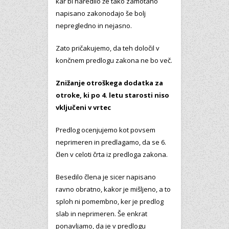
kar bi naredilo že tako zamotano
napisano zakonodajo še bolj
nepregledno in nejasno.
Zato pričakujemo, da teh določil v
končnem predlogu zakona ne bo več.
Znižanje otroškega dodatka za
otroke, ki po 4. letu starosti niso
vključeni v vrtec
Predlog ocenjujemo kot povsem
neprimeren in predlagamo, da se 6.
člen v celoti črta iz predloga zakona.
Besedilo člena je sicer napisano
ravno obratno, kakor je mišljeno, a to
sploh ni pomembno, ker je predlog
slab in neprimeren. Še enkrat
ponavljamo, da je v predlogu