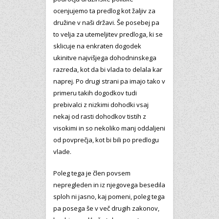
ocenjujemo ta predlog kot žaljiv za
družine v naši državi. Še posebej pa
to velja za utemeljitev predloga, ki se
sklicuje na enkraten dogodek
ukinitve najvišjega dohodninskega
razreda, kot da bi vlada to delala kar
naprej. Po drugi strani pa imajo tako v
primeru takih dogodkov tudi
prebivalci z nizkimi dohodki vsaj
nekaj od rasti dohodkov tistih z
visokimi in so nekoliko manj oddaljeni
od povprečja, kot bi bili po predlogu
vlade.
Poleg tega je člen povsem
nepregleden in iz njegovega besedila
sploh ni jasno, kaj pomeni, poleg tega
pa posega še v več drugih zakonov,