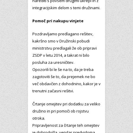
narediti s povsem drugimi ukrepi in z
integracijskim delom s temi družinami.
Pomoč pri nakupu vinjete
Pozdravljamo predlagano rešitev,
kakršno smo v Družinski pobudi
ministrstvu predlagali že ob pripravi
ZSDP v letu 2014, a takrat ni bilo
posluha za uresničitev.
Opozorili bi le še na to, da je treba
zagotoviti še to, da prejemek ne bo
več obdavčen z dohodnino, kakor je v
trenutni začasni rešitvi.
Črtanje omejitev pri dodatku za veliko
družino in pri pomoči ob rojstvu
otroka.
Pripravljenost za črtanje teh omejitev
je dobrodošla, vendar predvidoma