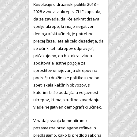
Resolucije o družinski politiki 2018 –
2028 v zvezi z ukrepi v ZUJF zapisala,
da se zaveda, da »če enkrat država
vpelje ukrepe, ki imajo negativen
demografski učinek, je potrebno
precej časa, leta ali celo desetletja, da
se učinki teh ukrepov odpravijo”,
pričakujemo, da bo tokrat vlada
spoštovala lastne pogoje za
sprostitev omejevanja ukrepov na
področju družinske politike in ne bo
spet iskala kakšnih obvozov, s
katerimi bi še podaljšala veljavnost
ukrepov, ki imajo tudi po zavedanju
vlade negativen demografski učinek.
V nadaljevanju komentiramo
posamezne predlagane rešitve in
predlagamo, kako bi predlog zakona