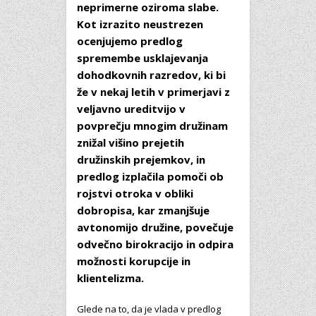
neprimerne oziroma slabe.
Kot izrazito neustrezen
ocenjujemo predlog
spremembe usklajevanja
dohodkovnih razredov, ki bi
že v nekaj letih v primerjavi z
veljavno ureditvijo v
povprečju mnogim družinam
znižal višino prejetih
družinskih prejemkov, in
predlog izplačila pomoči ob
rojstvi otroka v obliki
dobropisa, kar zmanjšuje
avtonomijo družine, povečuje
odvečno birokracijo in odpira
možnosti korupcije in
klientelizma.
Glede na to, da je vlada v predlog