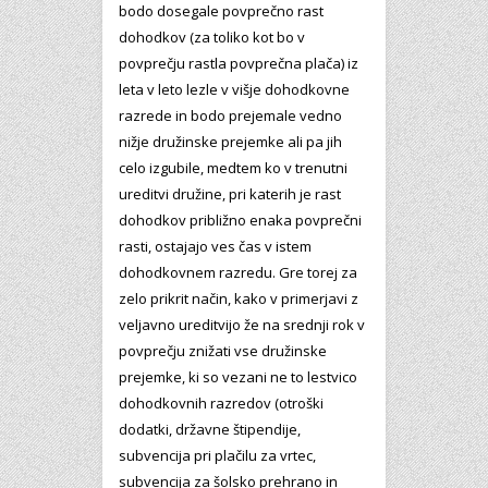
bodo dosegale povprečno rast
dohodkov (za toliko kot bo v
povprečju rastla povprečna plača) iz
leta v leto lezle v višje dohodkovne
razrede in bodo prejemale vedno
nižje družinske prejemke ali pa jih
celo izgubile, medtem ko v trenutni
ureditvi družine, pri katerih je rast
dohodkov približno enaka povprečni
rasti, ostajajo ves čas v istem
dohodkovnem razredu. Gre torej za
zelo prikrit način, kako v primerjavi z
veljavno ureditvijo že na srednji rok v
povprečju znižati vse družinske
prejemke, ki so vezani ne to lestvico
dohodkovnih razredov (otroški
dodatki, državne štipendije,
subvencija pri plačilu za vrtec,
subvencija za šolsko prehrano in