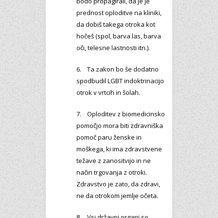
bodo propagirali, da je je
prednost oploditve na kliniki,
da dobiš takega otroka kot
hočeš (spol, barva las, barva
oči, telesne lastnosti itn.).
6. Ta zakon bo še dodatno
spodbudil LGBT indoktrinacijo
otrok v vrtcih in šolah.
7. Oploditev z biomedicinsko
pomočjo mora biti zdravniška
pomoč paru ženske in
moškega, ki ima zdravstvene
težave z zanositvijo in ne
način trgovanja z otroki.
Zdravstvo je zato, da zdravi,
ne da otrokom jemlje očeta.
8. Vsi državni organi so