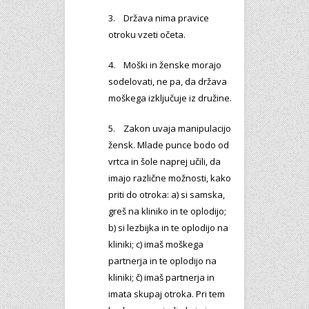
3. Država nima pravice
otroku vzeti očeta.
4. Moški in ženske morajo
sodelovati, ne pa, da država
moškega izključuje iz družine.
5. Zakon uvaja manipulacijo
žensk. Mlade punce bodo od
vrtca in šole naprej učili, da
imajo različne možnosti, kako
priti do otroka: a) si samska,
greš na kliniko in te oplodijo;
b) si lezbijka in te oplodijo na
kliniki; c) imaš moškega
partnerja in te oplodijo na
kliniki; č) imaš partnerja in
imata skupaj otroka. Pri tem