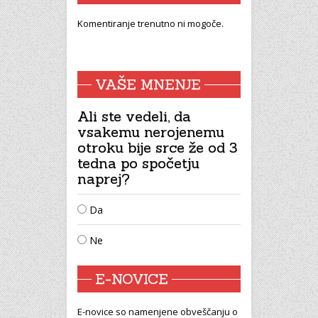
Komentiranje trenutno ni mogoče.
VAŠE MNENJE
Ali ste vedeli, da
vsakemu nerojenemu
otroku bije srce že od 3
tedna po spočetju
naprej?
Da
Ne
E-NOVICE
E-novice so namenjene obveščanju o