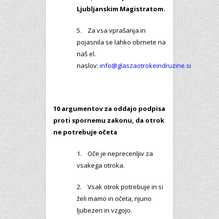
Ljubljanskim Magistratom.
5. Za vsa vprašanja in
pojasnila se lahko obrnete na
naš el.
naslov:
info@glaszaotrokeindruzine.si
10 argumentov za oddajo podpisa
proti spornemu zakonu, da otrok
ne potrebuje očeta
1. Oče je neprecenljiv za
vsakega otroka.
2. Vsak otrok potrebuje in si
želi mamo in očeta, njuno
ljubezen in vzgojo.