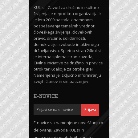
KUL.si - Zavod za družino in kulturo
življenja je neprofitna organizacija, ki
je leta 2009 nastala z namenom
pospeševanja temeljnih vrednot:
človeškega življenja, človekovih
pravic, družine, solidarnosti,
demokracije, svobode in aktivnega
državljanstva. Spletna stran 24kul.si
je interna spletna stran zavoda,
Civilne iniciative za družino in pravice
otrok ter Koalicije za otroke gre!.
Namenjena je izključno informiranju
svojih članov in simpatizerjev.
E-NOVICE
E-novice so namenjene obveščanju o
delovanju Zavoda KUL.si in
povezovanju vseh, ki jih zanima