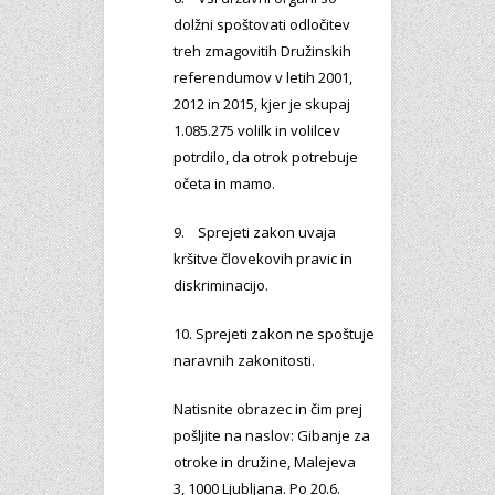
dolžni spoštovati odločitev
treh zmagovitih Družinskih
referendumov v letih 2001,
2012 in 2015, kjer je skupaj
1.085.275 volilk in volilcev
potrdilo, da otrok potrebuje
očeta in mamo.
9. Sprejeti zakon uvaja
kršitve človekovih pravic in
diskriminacijo.
10. Sprejeti zakon ne spoštuje
naravnih zakonitosti.
Natisnite obrazec in čim prej
pošljite na naslov: Gibanje za
otroke in družine, Malejeva
3, 1000 Ljubljana. Po 20.6.