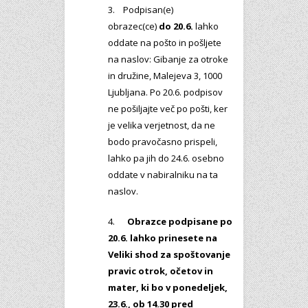
3. Podpisan(e)
obrazec(ce)
do 20.6.
lahko
oddate na pošto in pošljete
na naslov: Gibanje za otroke
in družine, Malejeva 3, 1000
Ljubljana. Po 20.6. podpisov
ne pošiljajte več po pošti, ker
je velika verjetnost, da ne
bodo pravočasno prispeli,
lahko pa jih do 24.6. osebno
oddate v nabiralniku na ta
naslov.
4.
Obrazce podpisane po
20.6. lahko prinesete na
Veliki shod za spoštovanje
pravic otrok, očetov in
mater, ki bo v ponedeljek,
23.6., ob 14.30 pred