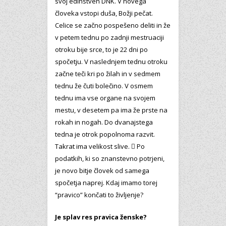
svoj edinstven DNK. V novega
človeka vstopi duša, Božji pečat.
Celice se začno pospešeno deliti in že
v petem tednu po zadnji mestruaciji
otroku bije srce, to je 22 dni po
spočetju. V naslednjem tednu otroku
začne teči kri po žilah in v sedmem
tednu že čuti bolečino. V osmem
tednu ima vse organe na svojem
mestu, v desetem pa ima že prste na
rokah in nogah. Do dvanajstega
tedna je otrok popolnoma razvit.
Takrat ima velikost slive.  Po
podatkih, ki so znanstevno potrjeni,
je novo bitje človek od samega
spočetja naprej. Kdaj imamo torej
“pravico” končati to življenje?
Je splav res pravica ženske?