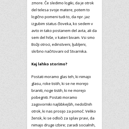
zmore. Če sledimo logiki, da je otrok
del telesa svoje matere, potem to
logično pomeni tudi to, da npr. jaz
izgubim status človeka, ko sedem v
avto in tako postanem del avta, ali da
sem del hiše, v kateri bivam. Vsi smo
Božji otroci, edinstveni, ljubljeni,
skrbno načrtovani od Stvarnika.
Kaj lahko storimo?
Postati moramo glas teh, ki nimajo
glasu, roke tistih, ki se ne morejo
braniti, noge tistih, ki ne morejo
pobegniti. Postati moramo
zagovorniki najšibkejših, nedolžnih
otrok, ki nas prosijo za pomoč. Veliko
žensk, ki se odloči za splav pravi, da
nimajo druge izbire; zaradi socialnih,