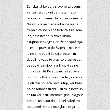
Ženska lahko dela s svojim telesom,
kar želi, a otrok ni del materinega
telesa. Jaz nisem bila telo moje mame.
Nisem bila ne njena roka, ne njena
trepalnica, ne njena ledvica. Bila sem
jaz, edinstvena, s svojo krvno
skupino in svojim DNK že od spočetja.
In imam pravico do življenja, nihče mi
je ne sme vzeti! Zakaj si potem mi
dovolimo vzeti to pravico drugi osebi,
osebi, ki je najbolj ranljiva, ki se ne
more braniti? Ko so snemali splav s
pomočjo ultrazvoka so videli, kako se
je otroku povečal srčni utrip, kar kaže
na prisotnost strahu. Otrok je bežal in
se umikal instrumentom ginekologa in
odpiral usta kot da bi želel zakričati:
na pomoč! A ker nima glasu tega ne