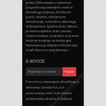
je leta 2009 nastala z namenom
pospeševanja temeljnih vrednot:
človeškega življenja, človekovih
pravic, družine, solidarnosti,
demokracije, svobode in aktivnega
državljanstva. Spletna stran 24kul.si
je interna spletna stran zavoda,
Civilne iniciative za družino in pravice
otrok ter Koalicije za otroke gre!.
Namenjena je izključno informiranju
svojih članov in simpatizerjev.
E-NOVICE
E-novice so namenjene obveščanju o
delovanju Zavoda KUL.si in
povezovanju vseh, ki jih zanima
problematika družine in življenja.