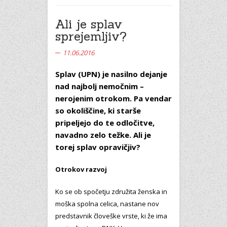
Ali je splav
sprejemljiv?
11.06.2016
Splav (UPN) je nasilno dejanje
nad najbolj nemočnim –
nerojenim otrokom. Pa vendar
so okoliščine, ki starše
pripeljejo do te odločitve,
navadno zelo težke. Ali je
torej splav opravičjiv?
Otrokov razvoj
Ko se ob spočetju združita ženska in
moška spolna celica, nastane nov
predstavnik človeške vrste, ki že ima