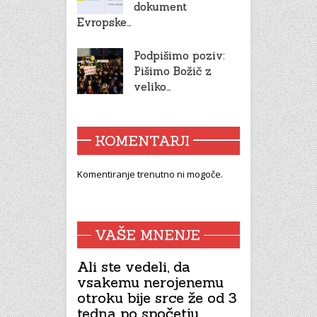
dokument
Evropske…
Podpišimo poziv:
Pišimo Božič z
veliko…
KOMENTARJI
Komentiranje trenutno ni mogoče.
VAŠE MNENJE
Ali ste vedeli, da
vsakemu nerojenemu
otroku bije srce že od 3
tedna po spočetju