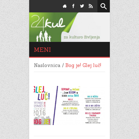
MENI
Naslovnica
/
Bog je! Glej luč!