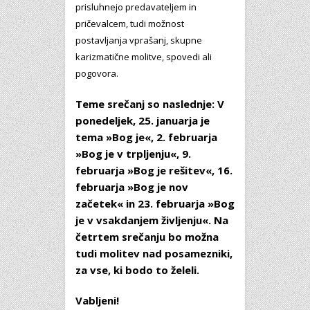
prisluhnejo predavateljem in
pričevalcem, tudi možnost
postavljanja vprašanj, skupne
karizmatične molitve, spovedi ali
pogovora.
Teme srečanj so naslednje: V
ponedeljek, 25. januarja je
tema »Bog je«, 2. februarja
»Bog je v trpljenju«, 9.
februarja »Bog je rešitev«, 16.
februarja »Bog je nov
začetek« in 23. februarja »Bog
je v vsakdanjem življenju«. Na
četrtem srečanju bo možna
tudi molitev nad posamezniki,
za vse, ki bodo to želeli.
Vabljeni!