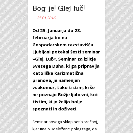
Bog je! Glej luč!
25.01.2016
Od 25. Januarja do 23.
februarja bo na
Gospodarskem razstavišču
Ljubljani potekal šesti seminar
»Glej, Luč«. Seminar za izlitje
Svetega Duha, ki ga pripravlja
Katoliška karizmatična
prenova, je namenjen
vsakomur, tako tistim, ki še
ne poznajo Božje ljubezni, kot
tistim, ki jo želijo bolje
spoznati in doživeti.
Seminar obsega sklop petih srečanj,
kjer imajo udeleženci poleg tega, da