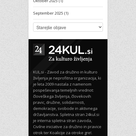
Oktober 2025 (1)
September 2025 (1)
KUL.si - Zavod za družino in kulturo
življenja je neprofitna organizacija, ki
je leta 2009 nastala z namenom
pospeševanja temeljnih vrednot:
človeškega življenja, človekovih
pravic, družine, solidarnosti,
demokracije, svobode in aktivnega
državljanstva. Spletna stran 24kul.si
je interna spletna stran zavoda,
Civilne iniciative za družino in pravice
otrok ter Koalicije za otroke gre!.