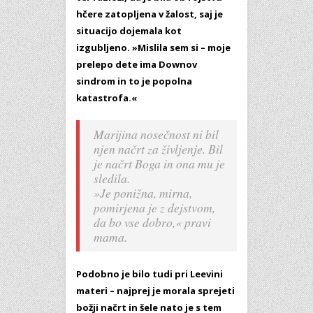
hčere zatopljena v žalost, saj je
situacijo dojemala kot
izgubljeno. »Mislila sem si – moje
prelepo dete ima Downov
sindrom in to je popolna
katastrofa.«
Marijina nosečnost ni bil
njen načrt za življenje. Bil
je načrt Boga in ona mu je
sledila.
»Je ponižna, mirna,
pomirjena je z dejstvom,
da bo vse dobro,« pravi
mama.
Podobno je bilo tudi pri Leevini
materi – najprej je morala sprejeti
božji načrt in šele nato je s tem