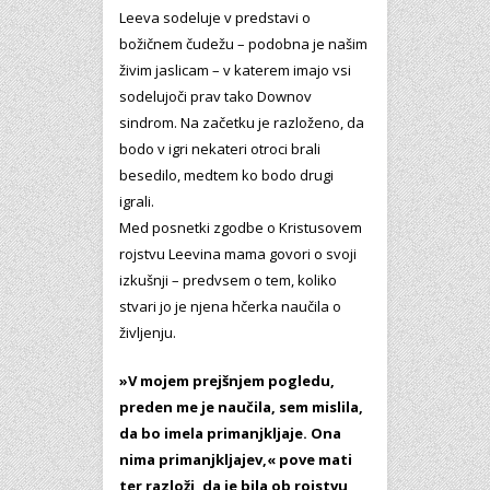
Leeva sodeluje v predstavi o
božičnem čudežu – podobna je našim
živim jaslicam – v katerem imajo vsi
sodelujoči prav tako Downov
sindrom. Na začetku je razloženo, da
bodo v igri nekateri otroci brali
besedilo, medtem ko bodo drugi
igrali.
Med posnetki zgodbe o Kristusovem
rojstvu Leevina mama govori o svoji
izkušnji – predvsem o tem, koliko
stvari jo je njena hčerka naučila o
življenju.
»V mojem prejšnjem pogledu,
preden me je naučila, sem mislila,
da bo imela primanjkljaje. Ona
nima primanjkljajev,« pove mati
ter razloži, da je bila ob rojstvu