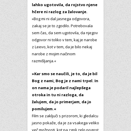
lahko ugotovila, da rojstvo njene
hčere ni razlog za žalovanje.
»Bog mi ni dal jasnega odgovora,
zakaj se je to zgodilo. Potrebovala
sem čas, da sem ugotovila, da njegov
odgovor ni toliko v tem, kaj je narobe
z Leevo, kot v tem, da je bilo nekaj
narobe z mojim načinom
razmišljanja.«
»Kar smo se naučili, je to, da je bil
Bog z nami, Bog je z nami trpel. In
on nama je podaril najlepšega
otroka in tu ni razloga, da
žalujem, da jo primerjam, da jo
pomilujem.«
Film se zaključi s prizorom, ki gledalcu
jasno pokaže, da je za vsakega veliko
več možnosti, kot pa zgolj zelo pogost