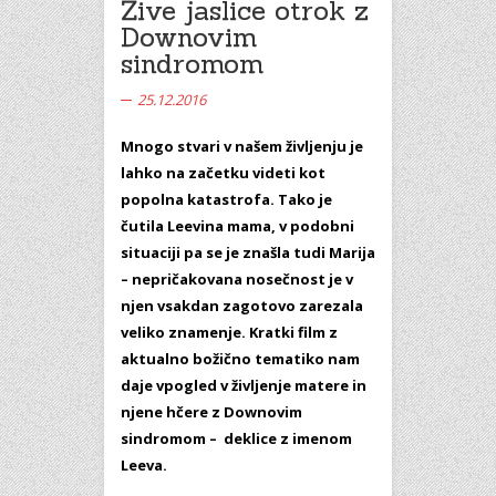
Žive jaslice otrok z
Downovim
sindromom
25.12.2016
Mnogo stvari v našem življenju je
lahko na začetku videti kot
popolna katastrofa. Tako je
čutila Leevina mama, v podobni
situaciji pa se je znašla tudi Marija
– nepričakovana nosečnost je v
njen vsakdan zagotovo zarezala
veliko znamenje. Kratki film z
aktualno božično tematiko nam
daje vpogled v življenje matere in
njene hčere z Downovim
sindromom – deklice z imenom
Leeva.