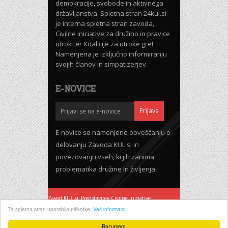
demokracije, svobode in aktivnega
državljanstva. Spletna stran 24kul.si
je interna spletna stran zavoda,
Civilne iniciative za družino in pravice
otrok ter Koalicije za otroke gre!.
Namenjena je izključno informiranju
svojih članov in simpatizerjev.
E-NOVICE
E-novice so namenjene obveščanju o
delovanju Zavoda KUL.si in
povezovanju vseh, ki jih zanima
problematika družine in življenja.
Zavod KUL.si
Predstavitev Civilne iniciative
Pogoji uporabe
Ta spletna stran uporablja piškotke.
Več informacij
Podpri delovanje 24KUL.si - Pohod za življenje 2020
Razumem.