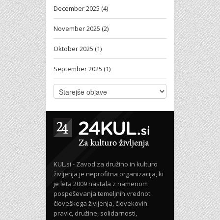
December 2025 (4)
November 2025 (2)
Oktober 2025 (1)
September 2025 (1)
KUL.si - Zavod za družino in kulturo
življenja je neprofitna organizacija, ki
je leta 2009 nastala z namenom
pospeševanja temeljnih vrednot:
človeškega življenja, človekovih
pravic, družine, solidarnosti,