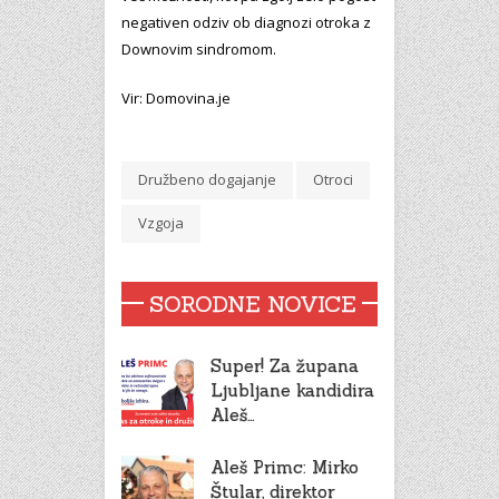
negativen odziv ob diagnozi otroka z
Downovim sindromom.
Vir: Domovina.je
Družbeno dogajanje
Otroci
Vzgoja
SORODNE NOVICE
Super! Za župana
Ljubljane kandidira
Aleš…
Aleš Primc: Mirko
Štular, direktor