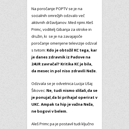
Na poročanje POPTV se je na
socialnih omrežjih odzvalo več
aktivnih državljanov. Med njimi Aleš
Primc, voditelj Gibanja za otroke in
družin, ki se je na zavajajoče
poročanje omenjene televizije odzval
s tvitom:
Kdo je obtožil KC tega, kar
je danes zdravnik iz Padove na
24UR zavračal? Kritika KC je bila,
da mesec in pol niso zdravili Neže.
Odzvala se je odvetnica Lucija Ušaj
Šikovec:
Ne, tudi nismo slišali,da se
je ponujal,da bi prihajal operirat v
UKC. Ampak ta hip je važna Neža,
ne bogovi v belem.
Aleš Primc pa je postavil tudi ključno