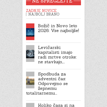
NE SPREGLEJTE
ZADNJE NOVICE
NAJBOLJ BRANO
Božič in Novo leto
2026: Vse najboljše!
Levičarski
kapitalisti imajo
radi mrtve otroke:
ne stavkajo,…
Spodbuda za
adventni čas:
Odpovejmo se
žepnemu
totalitarnemu…
Koliko časa si na