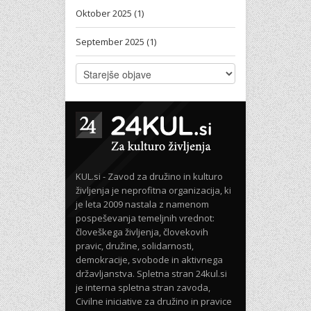
Oktober 2025 (1)
September 2025 (1)
KUL.si - Zavod za družino in kulturo
življenja je neprofitna organizacija, ki
je leta 2009 nastala z namenom
pospeševanja temeljnih vrednot:
človeškega življenja, človekovih
pravic, družine, solidarnosti,
demokracije, svobode in aktivnega
državljanstva. Spletna stran 24kul.si
je interna spletna stran zavoda,
Civilne iniciative za družino in pravice