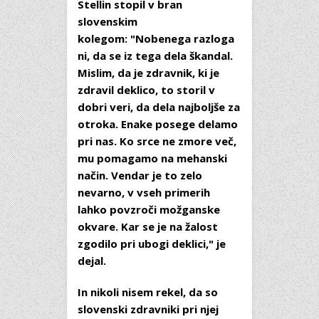
Stellin stopil v bran
slovenskim
kolegom: "Nobenega razloga
ni, da se iz tega dela škandal.
Mislim, da je zdravnik, ki je
zdravil deklico, to storil v
dobri veri, da dela najboljše za
otroka. Enake posege delamo
pri nas. Ko srce ne zmore več,
mu pomagamo na mehanski
način. Vendar je to zelo
nevarno, v vseh primerih
lahko povzroči možganske
okvare. Kar se je na žalost
zgodilo pri ubogi deklici," je
dejal.
In nikoli nisem rekel, da so
slovenski zdravniki pri njej