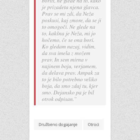
boriti, ne glede na to, kako
je prizadeta njena glavca.
Prav se mi zdi, da Neža
poskusi, kaj zmore, da se ji
to omogoči. Ne glede na
to, kakšna je Neža, mi jo
hočemo, če se ona bori.
Ko gledam nazaj, vidim,
da sva imela z možem
prav. In sem mirna v
najinem boju, verjamem,
da delava prav. Ampak za
to je bilo potrebno veliko
boja, da smo zdaj tu, kjer
smo. Dejansko pa je bil
otrok odpisan.”
Družbeno dogajanje
Otroci