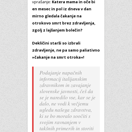
vprašanje:
Katera mama in oče bi
en mesec in pol iz dneva v dan
mirno gledala čakanje na
otrokovo smrt brez zdravljenja,
zgolj z lajšanjem bolečin?
Dekličini starši so izbrali
zdravljenje, ne pa samo paliativno
»čakanje na smrt otroka«!
Podajanje napačnih
informacij italijanskim
zdravnikom in zavajanje
slovenske javnosti, češ da
se je naredilo vse, kar se je
dalo, ne vodi k večjemu
ugledu našega zdravstva,
ki se bo moralo soočiti s
svojim ravnanjem v
takšnih primerih in storiti