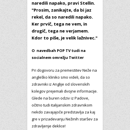
naredili napako, pravi Stellin.
"Prosim, zanikajte, da bi jaz
rekel, da so naredili napako.
Ker prvič, tega ne vem, in
drugič, tega ne verjamem.
Kdor to piše, je velik lažnivec."
O navedbah POP TV tudi na
socialnem omrežju Twitter
Pri dogovoru za premestitev Neže na
angleško kliniko smo videli, da so
zdravniki iz Anglije od slovenskih
kolegov prejemali dvojne informacije.
Glede na buren odziv iz Padove,
očitno tudi italijanskim zdravnikom
nekdo zavajajoče predstavlja za kaj
gre v prizadevanju Nežinih staršev za
zdravljenje deklice!