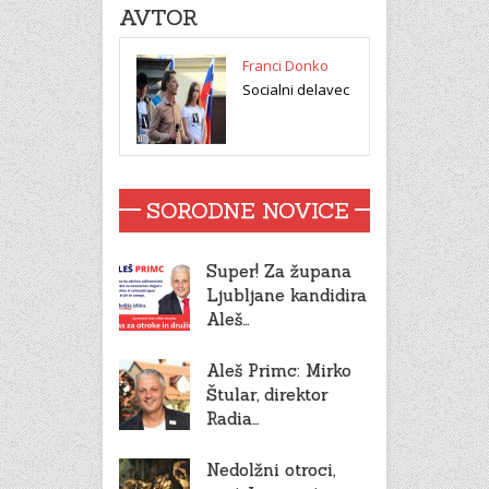
AVTOR
Franci Donko
Socialni delavec
SORODNE NOVICE
Super! Za župana
Ljubljane kandidira
Aleš…
Aleš Primc: Mirko
Štular, direktor
Radia…
Nedolžni otroci,