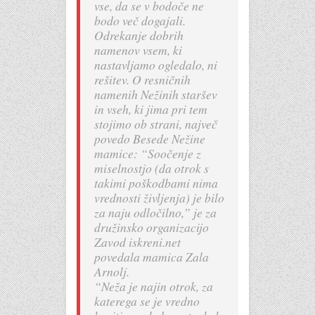
vse, da se v bodoče ne
bodo več dogajali.
Odrekanje dobrih
namenov vsem, ki
nastavljamo ogledalo, ni
rešitev. O resničnih
namenih Nežinih staršev
in vseh, ki jima pri tem
stojimo ob strani, največ
povedo Besede Nežine
mamice: “Soočenje z
miselnostjo (da otrok s
takimi poškodbami nima
vrednosti življenja) je bilo
za naju odločilno,” je za
družinsko organizacijo
Zavod iskreni.net
povedala mamica Zala
Arnolj.
“Neža je najin otrok, za
katerega se je vredno