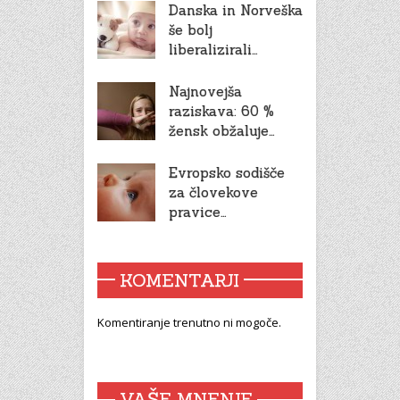
Danska in Norveška
še bolj
liberalizirali…
Najnovejša
raziskava: 60 %
žensk obžaluje…
Evropsko sodišče
za človekove
pravice…
KOMENTARJI
Komentiranje trenutno ni mogoče.
VAŠE MNENJE