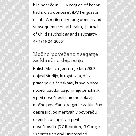
bile noseče in 35 % večji delež kot pri
tistih, ki so donosile). (DM Fergusson,
et. al., “Abortion in young women and
subsequent mental health,” Journal
of Child Psychology and Psychiatry
47(1):16-24, 2006.)
Močno povečano tveganje
za klinično depresijo
British Medical Journal je leta 2002
objavil študijo, ki ugotavlja, da v
primerjavi z ženskami, ki svojo prvo
nosečnost donosijo, imajo ženske, ki
v prvi nosečnosti umetno splavijo,
močno povečano tveganje za klinično
depresijo, po meritvah v povprečju
osem let po njihovih prvih
nosečnostih. (DC Reardon, JR Cougle,
“Depression and Unintended