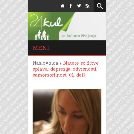
MENI
Naslovnica
/
Matere so žrtve
splava: depresija, odvisnosti,
samomorilnost! (4. del)