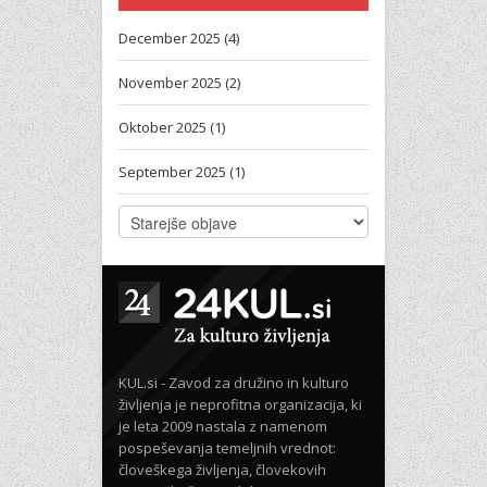
December 2025 (4)
November 2025 (2)
Oktober 2025 (1)
September 2025 (1)
KUL.si - Zavod za družino in kulturo
življenja je neprofitna organizacija, ki
je leta 2009 nastala z namenom
pospeševanja temeljnih vrednot:
človeškega življenja, človekovih