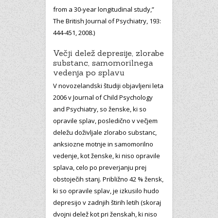
from a 30-year longitudinal study,”
The British Journal of Psychiatry, 193:
444-451, 2008.)
Večji delež depresije, zlorabe
substanc, samomorilnega
vedenja po splavu
V novozelandski študiji objavljeni leta
2006 v Journal of Child Psychology
and Psychiatry, so ženske, ki so
opravile splav, posledično v večjem
deležu doživljale zlorabo substanc,
anksiozne motnje in samomorilno
vedenje, kot ženske, ki niso opravile
splava, celo po preverjanju prej
obstoječih stanj. Približno 42 % žensk,
ki so opravile splav, je izkusilo hudo
depresijo v zadnjih štirih letih (skoraj
dvojni delež kot pri ženskah, ki niso