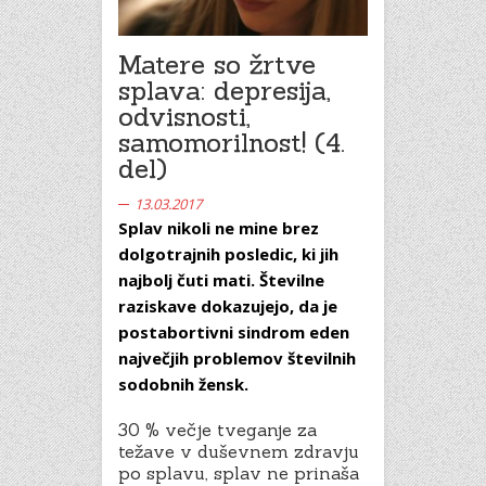
Matere so žrtve
splava: depresija,
odvisnosti,
samomorilnost! (4.
del)
13.03.2017
Splav nikoli ne mine brez
dolgotrajnih posledic, ki jih
najbolj čuti mati. Številne
raziskave dokazujejo, da je
postabortivni sindrom eden
največjih problemov številnih
sodobnih žensk.
30 % večje tveganje za
težave v duševnem zdravju
po splavu, splav ne prinaša