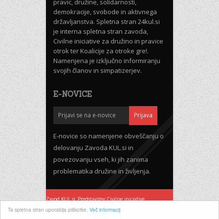
pravic, družine, solidarnosti,
demokracije, svobode in aktivnega
državljanstva. Spletna stran 24kul.si
je interna spletna stran zavoda,
Civilne iniciative za družino in pravice
otrok ter Koalicije za otroke gre!.
Namenjena je izključno informiranju
svojih članov in simpatizerjev.
E-NOVICE
E-novice so namenjene obveščanju o
delovanju Zavoda KUL.si in
povezovanju vseh, ki jih zanima
problematika družine in življenja.
Zavod KUL.si
Predstavitev Civilne iniciative
Pogoji uporabe
Ta spletna stran uporablja piškotke.
Več informacij
Podpri delovanje 24KUL.si - Pohod za življenje 2020