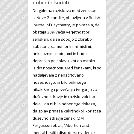
nobenih koristi
Dolgoletna raziskava med ženskami
iz Nove Zelandije, objavljena v British
Journal of Psychiatry, je pokazala, da
obstaja 30% večja verjetnost pri
ženskah, da se soočijo z zlorabo
substanc, samomorilnimi mislimi,
anksioznimi motnjami in hudo
depresijo po splavu, kot ob ostalih
izidih nosečnosti. Med ženskami, ki so
nadaljevale z nenačrtovano
nosečnostjo, ni bilo odkritega
nikakršnega povečanja tveganja za
duševno zdravje in raziskovalci so
dejali, da ni bilo nobenega dokaza,
da splav prinaša kakršnokoli korist za
duševno zdravje žensk. (DM
Fergusson et. al., “Abortion and
mental health disorders: evidence