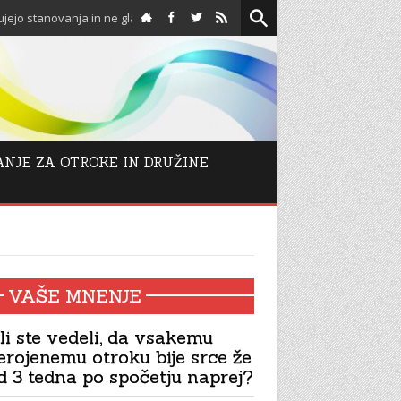
novanja in ne glasujejo proti njim!
Spodbuda za adventn
ANJE ZA OTROKE IN DRUŽINE
VAŠE MNENJE
li ste vedeli, da vsakemu
erojenemu otroku bije srce že
d 3 tedna po spočetju naprej?