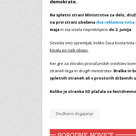
demokrate.
Na spletni strani Ministrstva za delo, dru
na prvi strani obešena
dva reklamna tvita
maja
in sta visela neprekinjeno
do 2. junija.
Seveda smo spremljali, koliko časa bosta tvita 
kmalu po naši objavi.
Ker gre za zlorabo proračunskih sredstev bomo
straneh tega in drugih ministrstev.
Bralke in 
spletnih straneh ali v prostorih državnih 
Koliko je stranka SD plačala za šestdnev
Družbeno dogajanje
SORODNE NOVICE