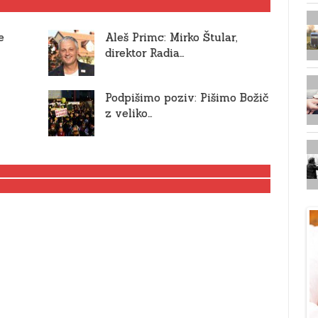
e
Aleš Primc: Mirko Štular,
direktor Radia…
Podpišimo poziv: Pišimo Božič
z veliko…