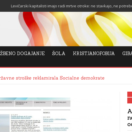
vičarski kapitalisti imajo radi mrtve otroke: ne stavkajo, ne potrebujejo sta
ŽBENO DOGAJANJE
ŠOLA
KRISTJANOFOBIJA
GIB
državne stroške reklamirala Socialne demokrate
A
n
o