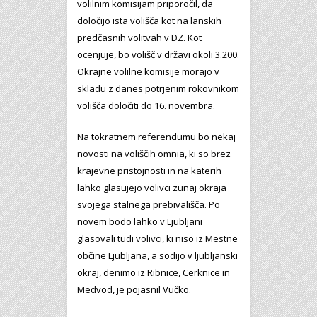
volilnim komisijam priporočil, da
določijo ista volišča kot na lanskih
predčasnih volitvah v DZ. Kot
ocenjuje, bo volišč v državi okoli 3.200.
Okrajne volilne komisije morajo v
skladu z danes potrjenim rokovnikom
volišča določiti do 16. novembra.
Na tokratnem referendumu bo nekaj
novosti na voliščih omnia, ki so brez
krajevne pristojnosti in na katerih
lahko glasujejo volivci zunaj okraja
svojega stalnega prebivališča. Po
novem bodo lahko v Ljubljani
glasovali tudi volivci, ki niso iz Mestne
občine Ljubljana, a sodijo v ljubljanski
okraj, denimo iz Ribnice, Cerknice in
Medvod, je pojasnil Vučko.