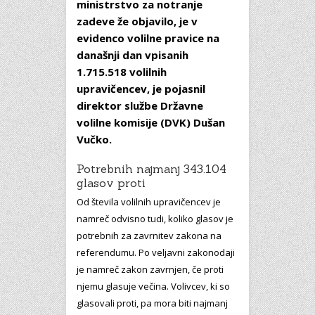
ministrstvo za notranje
zadeve že objavilo, je v
evidenco volilne pravice na
današnji dan vpisanih
1.715.518 volilnih
upravičencev, je pojasnil
direktor službe Državne
volilne komisije (DVK) Dušan
Vučko.
Potrebnih najmanj 343.104
glasov proti
Od števila volilnih upravičencev je
namreč odvisno tudi, koliko glasov je
potrebnih za zavrnitev zakona na
referendumu. Po veljavni zakonodaji
je namreč zakon zavrnjen, če proti
njemu glasuje večina. Volivcev, ki so
glasovali proti, pa mora biti najmanj