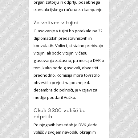
organizatorju in odprtju posebnega
transakcijskega računa za kampanjo.
Za volivce v tujini
Glasovanje v tujini bo potekalo na 32
diplomatskih predstavništvih in
konzulatih. Volivci, ki stalno prebivajo
v tujini ali bodo v tujini v času
glasovanja začasno, pa morajo DVK o
tem, kako bodo glasovali, obvestiti
predhodno. Komisija mora tovrstno
obvestilo prejeti najpozneje 4.
decembra do polnoči, je v izjavi za
medije poudaril Vučko.
Okoli 3.200 volišč bo
odprtih
Po njegovih besedah je DVK glede
volišč v svojem navodilu okrajnim