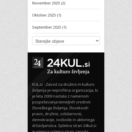
November 2025 (2)
Oktober 2025 (1)
September 2025 (1)
KUL.si - Zavod za družino in kulturo
življenja je neprofitna organizacija, ki
je leta 2009 nastala z namenom
pospeševanja temeljnih vrednot:
človeškega življenja, človekovih
pravic, družine, solidarnosti,
demokracije, svobode in aktivnega
državljanstva. Spletna stran 24kul.si
je interna spletna stran zavoda,