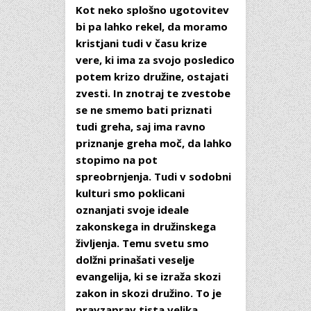
Kot neko splošno ugotovitev
bi pa lahko rekel, da moramo
kristjani tudi v času krize
vere, ki ima za svojo posledico
potem krizo družine, ostajati
zvesti. In znotraj te zvestobe
se ne smemo bati priznati
tudi greha, saj ima ravno
priznanje greha moč, da lahko
stopimo na pot
spreobrnjenja. Tudi v sodobni
kulturi smo poklicani
oznanjati svoje ideale
zakonskega in družinskega
življenja. Temu svetu smo
dolžni prinašati veselje
evangelija, ki se izraža skozi
zakon in skozi družino. To je
pravzaprav tista velika