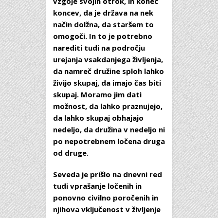
vzgoje svojih otrok, in konec
koncev, da je država na nek
način dolžna, da staršem to
omogoči. In to je potrebno
narediti tudi na področju
urejanja vsakdanjega življenja,
da namreč družine sploh lahko
živijo skupaj, da imajo čas biti
skupaj. Moramo jim dati
možnost, da lahko praznujejo,
da lahko skupaj obhajajo
nedeljo, da družina v nedeljo ni
po nepotrebnem ločena druga
od druge.
Seveda je prišlo na dnevni red
tudi vprašanje ločenih in
ponovno civilno poročenih in
njihova vključenost v življenje