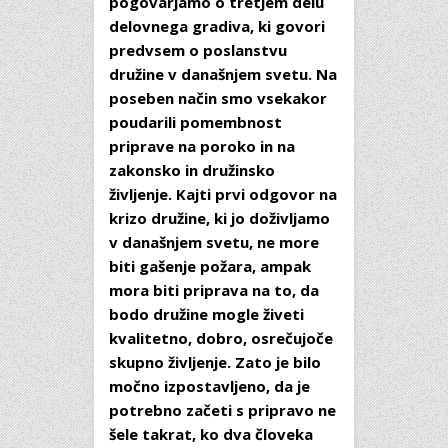
pogovarjamo o tretjem delu
delovnega gradiva, ki govori
predvsem o poslanstvu
družine v današnjem svetu. Na
poseben način smo vsekakor
poudarili pomembnost
priprave na poroko in na
zakonsko in družinsko
življenje. Kajti prvi odgovor na
krizo družine, ki jo doživljamo
v današnjem svetu, ne more
biti gašenje požara, ampak
mora biti priprava na to, da
bodo družine mogle živeti
kvalitetno, dobro, osrečujoče
skupno življenje. Zato je bilo
močno izpostavljeno, da je
potrebno začeti s pripravo ne
šele takrat, ko dva človeka