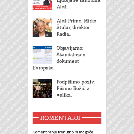
Ljubljane kandidira
Aleš…
Aleš Primc: Mirko
Štular, direktor
Radia…
Objavljamo:
Škandalozen
dokument
Evropske…
Podpišimo poziv:
Pišimo Božič z
veliko…
KOMENTARJI
Komentiranje trenutno ni mogoče.