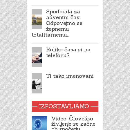
Spodbuda za
adventni čas:
Odpovejmo se
žepnemu
totalitarnemu…
Koliko časa si na
telefonu?
Ti tako imenovani
IZPOSTAVLJAMO
Video: Človeško
življenje se začne
ob spočetju!