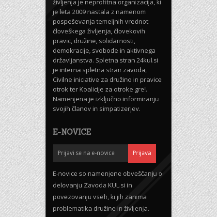
življenja je neprofitna organizacija, ki
je leta 2009 nastala z namenom
pospeševanja temeljnih vrednot:
človeškega življenja, človekovih
pravic, družine, solidarnosti,
demokracije, svobode in aktivnega
državljanstva. Spletna stran 24kul.si
je interna spletna stran zavoda,
Civilne iniciative za družino in pravice
otrok ter Koalicije za otroke gre!.
Namenjena je izključno informiranju
svojih članov in simpatizerjev.
E-NOVICE
E-novice so namenjene obveščanju o
delovanju Zavoda KUL.si in
povezovanju vseh, ki jih zanima
problematika družine in življenja.