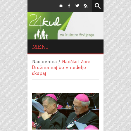
MENI
Naslovnica
/
Nadškof Zore:
Družina naj bo v nedeljo
skupaj