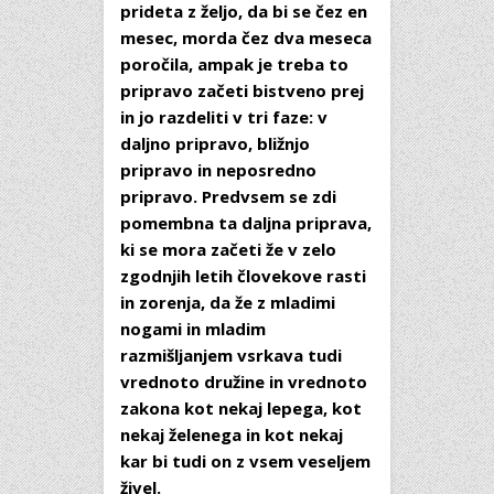
prideta z željo, da bi se čez en
mesec, morda čez dva meseca
poročila, ampak je treba to
pripravo začeti bistveno prej
in jo razdeliti v tri faze: v
daljno pripravo, bližnjo
pripravo in neposredno
pripravo. Predvsem se zdi
pomembna ta daljna priprava,
ki se mora začeti že v zelo
zgodnjih letih človekove rasti
in zorenja, da že z mladimi
nogami in mladim
razmišljanjem vsrkava tudi
vrednoto družine in vrednoto
zakona kot nekaj lepega, kot
nekaj želenega in kot nekaj
kar bi tudi on z vsem veseljem
živel.