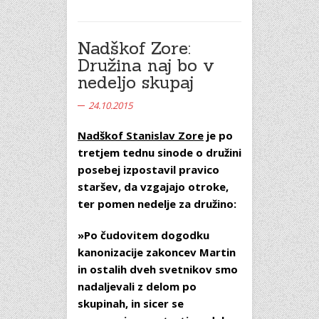
Nadškof Zore:
Družina naj bo v
nedeljo skupaj
24.10.2015
Nadškof Stanislav Zore
je po
tretjem tednu sinode o družini
posebej izpostavil pravico
staršev, da vzgajajo otroke,
ter pomen nedelje za družino:
»Po čudovitem dogodku
kanonizacije zakoncev Martin
in ostalih dveh svetnikov smo
nadaljevali z delom po
skupinah, in sicer se