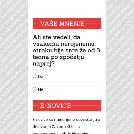
VAŠE MNENJE
Ali ste vedeli, da
vsakemu nerojenemu
otroku bije srce že od 3
tedna po spočetju
naprej?
Da
Ne
E-NOVICE
E-novice so namenjene obveščanju o
delovanju Zavoda KUL.si in
povezovanju vseh, ki jih zanima