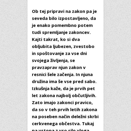
Ob tej pripravi na zakon pa je
seveda bilo izpostavljeno, da
je enako pomembno potem
tudi spremljanje zakoncev.
Kajti takrat, ko si dva
obljubita ljubezen, zvestobo
in spoštovanje za vse dni
svojega življenja, se
pravzaprav njun zakon v
resnici šele začenja. In njuna
družina ima še vse pred sabo.
Izkušnja kaže, da je prvih pet
let zakona najbolj občutljivih.
Zato imajo zakonci pravico,
da so v teh prvih letih zakona
na poseben način deležni skrbi
cerkvenega občestva. Tukaj
pa vstopa z vso silo vloga