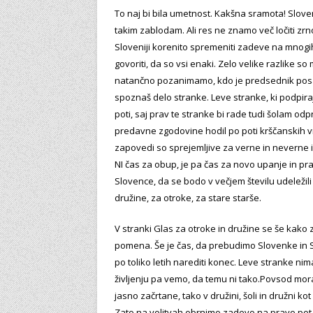
To naj bi bila umetnost. Kakšna sramota! Sloven
takim zablodam. Ali res ne znamo več ločiti zrno
Sloveniji korenito spremeniti zadeve na mnogi
govoriti, da so vsi enaki. Zelo velike razlike so
natančno pozanimamo, kdo je predsednik posam
spoznaš delo stranke. Leve stranke, ki podpi
poti, saj prav te stranke bi rade tudi šolam od
predavne zgodovine hodil po poti krščanskih vre
zapovedi so sprejemljive za verne in neverne in č
NI čas za obup, je pa čas za novo upanje in p
Slovence, da se bodo v večjem številu udeležili 
družine, za otroke, za stare starše.
V stranki Glas za otroke in družine se še kak
pomena. Še je čas, da prebudimo Slovenke in Sl
po toliko letih narediti konec. Leve stranke nim
življenju pa vemo, da temu ni tako.Povsod morajo
jasno začrtane, tako v družini, šoli in družni kot 
Zato na volitvah obrnimo zadevo na pravo pot,