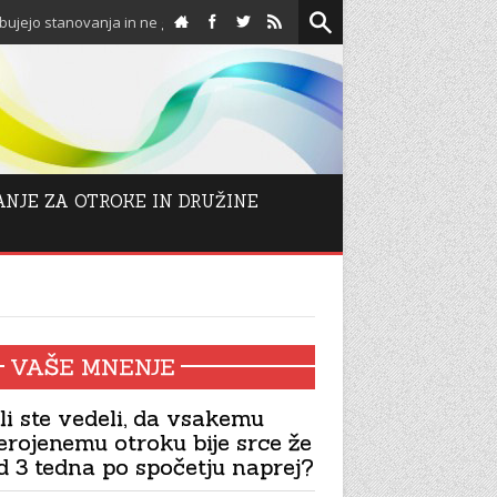
novanja in ne glasujejo proti njim!
Spodbuda za adventn
ANJE ZA OTROKE IN DRUŽINE
VAŠE MNENJE
li ste vedeli, da vsakemu
erojenemu otroku bije srce že
d 3 tedna po spočetju naprej?