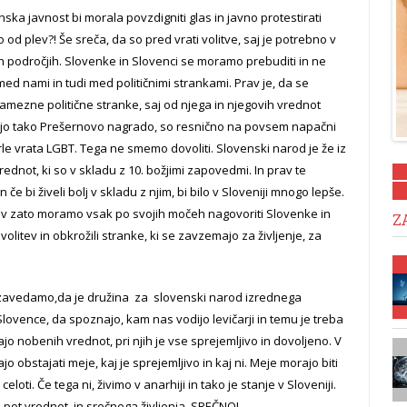
ska javnost bi morala povzdigniti glas in javno protestirati
 od plev?! Še sreča, da so pred vrati volitve, saj je potrebno v
h področjih. Slovenke in Slovenci se moramo prebuditi in ne
 med nami in tudi med političnimi strankami. Prav je, da se
ezne politične stranke, saj od njega in njegovih vrednot
rajo tako Prešernovo nagrado, so resnično na povsem napačni
prle vrata LGBT. Tega ne smemo dovoliti. Slovenski narod je že iz
dnot, ki so v skladu z 10. božjimi zapovedmi. In prav te
e bi živeli bolj v skladu z njim, bi bilo v Sloveniji mnogo lepše.
rav zato moramo vsak po svojih močeh nagovoriti Slovenke in
Z
volitev in obkrožili stranke, ki se zavzemajo za življenje, za
o zavedamo,da je družina za slovenski narod izrednega
ovence, da spoznajo, kam nas vodijo levičarji in temu je treba
ajo nobenih vrednot, pri njih je vse sprejemljivo in dovoljeno. V
 obstajati meje, kaj je sprejemljivo in kaj ni. Meje morajo biti
celoti. Če tega ni, živimo v anarhiji in tako je stanje v Sloveniji.
 pot vrednot in srečnega življenja. SREČNO!