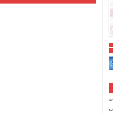
De
No