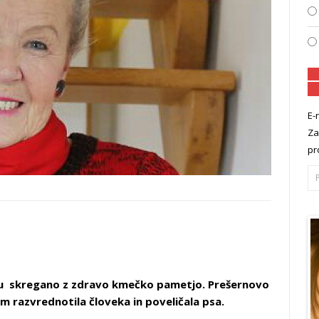
E-
Za
pr
asu skregano z zdravo kmečko pametjo. Prešernovo
sem razvrednotila človeka in poveličala psa.