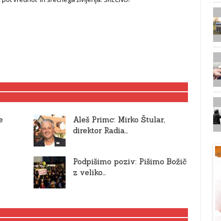
e
Aleš Primc: Mirko Štular,
direktor Radia…
Podpišimo poziv: Pišimo Božič
z veliko…