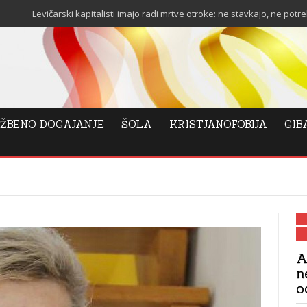
vičarski kapitalisti imajo radi mrtve otroke: ne stavkajo, ne potrebujejo sta
ŽBENO DOGAJANJE
ŠOLA
KRISTJANOFOBIJA
GIB
A
n
o