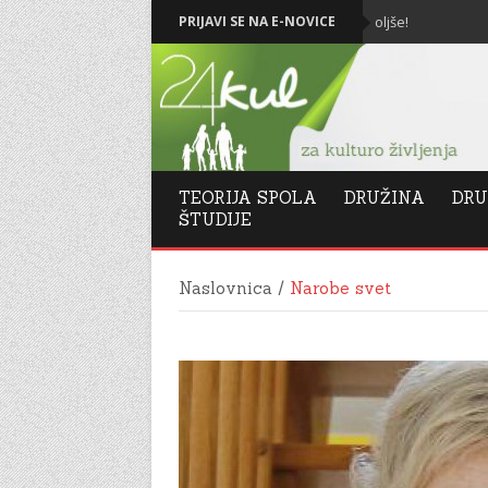
Božič in Novo leto 2026: Vse najboljše!
PRIJAVI SE NA E-NOVICE
Le
TEORIJA SPOLA
DRUŽINA
DRU
ŠTUDIJE
Naslovnica
/
Narobe svet