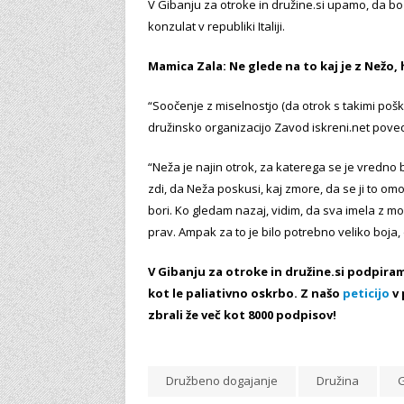
V Gibanju za otroke in družine.si upamo, da bo
konzulat v republiki Italiji.
Mamica Zala: Ne glede na to kaj je z Nežo,
“Soočenje z miselnostjo (da otrok s takimi poško
družinsko organizacijo Zavod iskreni.net pove
“Neža je najin otrok, za katerega se je vredno b
zdi, da Neža poskusi, kaj zmore, da se ji to om
bori. Ko gledam nazaj, vidim, da sva imela z 
prav. Ampak za to je bilo potrebno veliko boja,
V Gibanju za otroke in družine.si podpira
kot le paliativno oskrbo. Z našo
peticijo
v 
zbrali že več kot 8000 podpisov!
Družbeno dogajanje
Družina
G