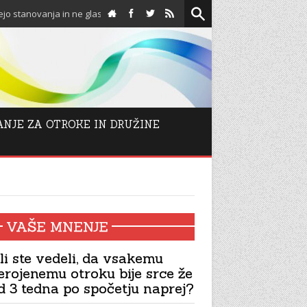
anja in ne glasujejo proti njim!
Spodbuda za adventni č
ANJE ZA OTROKE IN DRUŽINE
VAŠE MNENJE
li ste vedeli, da vsakemu
erojenemu otroku bije srce že
d 3 tedna po spočetju naprej?