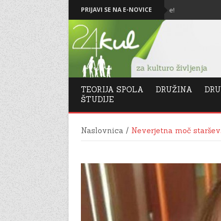
Božič in Novo leto 2026: Vse najboljše!
PRIJAVI SE NA E-NOVICE
Levič
TEORIJA SPOLA
DRUŽINA
DRU
ŠTUDIJE
Naslovnica
/
Neverjetna moč starševs