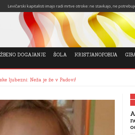
arski kapitalisti imajo radi mrtve otroke: ne stavkajo, ne potrebujejo stanov
ŽBENO DOGAJANJE
ŠOLA
KRISTJANOFOBIJA
GIB
ke ljubezni: Neža je že v Padovi!
A
n
o