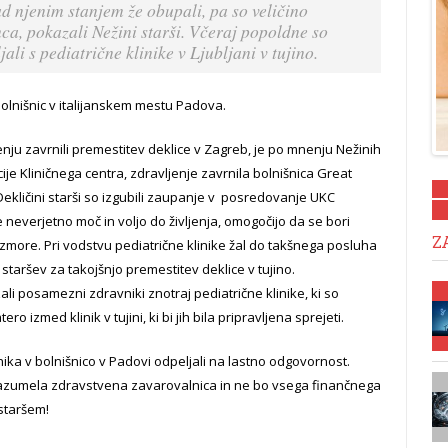
d njenim stanjem že obupali, pa so veličino
nca, pokazali Nežini starši. Včeraj popoldne so
li s pediatrične klinike v Ljubljani v tujino.
 bolnišnic v italijanskem mestu Padova.
jenju zavrnili premestitev deklice v Zagreb, je po mnenju Nežinih
je Kliničnega centra, zdravljenje zavrnila bolnišnica Great
ekličini starši so izgubili zaupanje v posredovanje UKC
aže neverjetno moč in voljo do življenja, omogočijo da se bori
Z
a zmore. Pri vodstvu pediatrične klinike žal do takšnega posluha
h staršev za takojšnjo premestitev deklice v tujino.
i posamezni zdravniki znotraj pediatrične klinike, ki so
 izmed klinik v tujini, ki bi jih bila pripravljena sprejeti.
ka v bolnišnico v Padovi odpeljali na lastno odgovornost.
 razumela zdravstvena zavarovalnica in ne bo vsega finančnega
staršem!