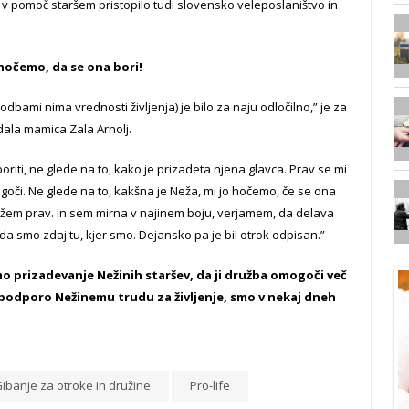
 v pomoč staršem pristopilo tudi slovensko veleposlaništvo in
 hočemo, da se ona bori!
dbami nima vrednosti življenja) je bilo za naju odločilno,” je za
dala mamica Zala Arnolj.
oriti, ne glede na to, kako je prizadeta njena glavca. Prav se mi
ogoči. Ne glede na to, kakšna je Neža, mi jo hočemo, če se ona
možem prav. In sem mirna v najinem boju, verjamem, da delava
 da smo zdaj tu, kjer smo. Dejansko pa je bil otrok odpisan.”
mo prizadevanje Nežinih staršev, da ji družba omogoči več
podporo Nežinemu trudu za življenje, smo v nekaj dneh
ibanje za otroke in družine
Pro-life