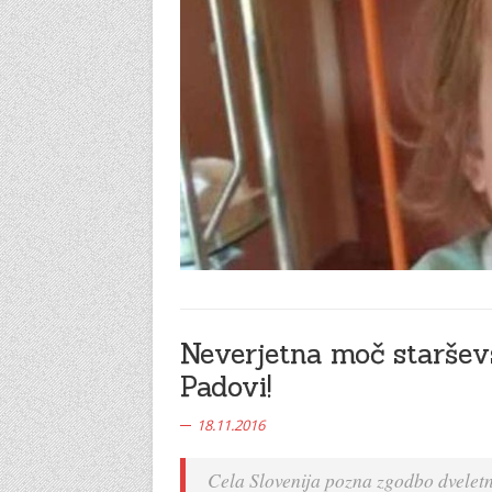
Neverjetna moč starševs
Padovi!
18.11.2016
Cela Slovenija pozna zgodbo dveletn