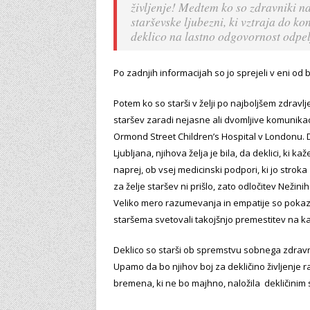
življenje! Medtem ko so zdravniki na
starševske ljubezni, ki vztraja do ko
deklico na lastno odgovornost odpelja
Po zadnjih informacijah so jo sprejeli v eni od
Potem ko so starši v želji po najboljšem zdravl
staršev zaradi nejasne ali dvomljive komunikaci
Ormond Street Children’s Hospital v Londonu. D
Ljubljana, njihova želja je bila, da deklici, ki k
naprej, ob vsej medicinski podpori, ki jo strok
za želje staršev ni prišlo, zato odločitev Nežini
Veliko mero razumevanja in empatije so pokazal
staršema svetovali takojšnjo premestitev na katero
Deklico so starši ob spremstvu sobnega zdravni
Upamo da bo njihov boj za dekličino življenje
bremena, ki ne bo majhno, naložila dekličinim 