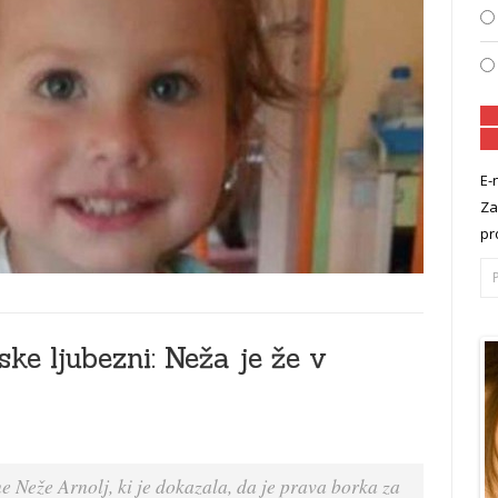
E-
Za
pr
ke ljubezni: Neža je že v
e Neže Arnolj, ki je dokazala, da je prava borka za