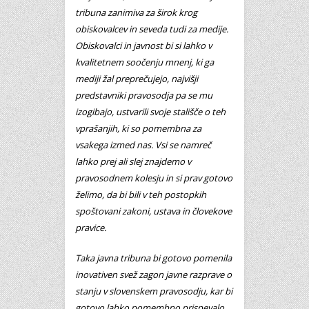
tribuna zanimiva za širok krog
obiskovalcev in seveda tudi za medije.
Obiskovalci in javnost bi si lahko v
kvalitetnem soočenju mnenj, ki ga
mediji žal preprečujejo, najvišji
predstavniki pravosodja pa se mu
izogibajo, ustvarili svoje stališče o teh
vprašanjih, ki so pomembna za
vsakega izmed nas. Vsi se namreč
lahko prej ali slej znajdemo v
pravosodnem kolesju in si prav gotovo
želimo, da bi bili v teh postopkih
spoštovani zakoni, ustava in človekove
pravice.
Taka javna tribuna bi gotovo pomenila
inovativen svež zagon javne razprave o
stanju v slovenskem pravosodju, kar bi
gotovo lahko pomembno prispevalo