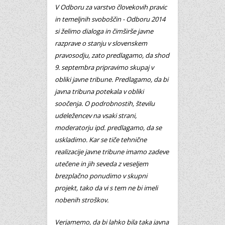
V Odboru za varstvo človekovih pravic
in temeljnih svoboščin - Odboru 2014
si želimo dialoga in čimširše javne
razprave o stanju v slovenskem
pravosodju, zato predlagamo, da shod
9. septembra pripravimo skupaj v
obliki javne tribune. Predlagamo, da bi
javna tribuna potekala v obliki
soočenja. O podrobnostih, številu
udeležencev na vsaki strani,
moderatorju ipd. predlagamo, da se
uskladimo. Kar se tiče tehnične
realizacije javne tribune imamo zadeve
utečene in jih seveda z veseljem
brezplačno ponudimo v skupni
projekt, tako da vi s tem ne bi imeli
nobenih stroškov.
Verjamemo, da bi lahko bila taka javna