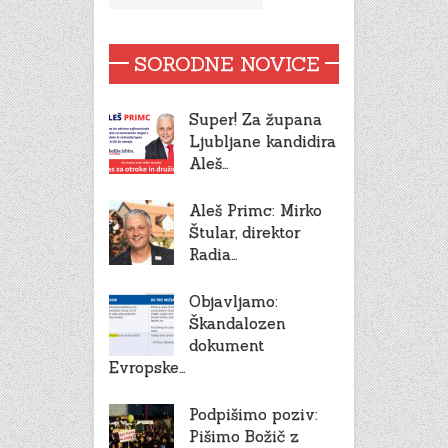
SORODNE NOVICE
Super! Za župana
Ljubljane kandidira
Aleš…
Aleš Primc: Mirko
Štular, direktor
Radia…
Objavljamo:
Škandalozen
dokument
Evropske…
Podpišimo poziv:
Pišimo Božič z