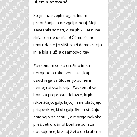
Bijem plat zvoná!
Stojim na svojih nogah. Imam
prepričanja in ne zgolj mnenj. Moji
zavezniki so tisti, ki se jih 25 let ni ne
slišalo in ne uslišalo! Čému, če ne
temu, da se jih sliši, služi demokracija
in je bila služila osamosvojitev?
Zavzemam se za družino in za
nerojene otroke. Vem tudi, kaj
usodnega za Slovenijo pomeni
demografska luknja. Zavzemal se
bom za preproste delavce, ki jih
izkoriščajo, goljufajo, jim ne plačujejo
prispevkov, ki ob goljufivem stečaju
ostanejo na cesti –, a morajo nekako
preživeti družino! Boril se bom za
upokojence, ki zdaj živijo ob kruhu in