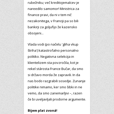
rubežniku; več kreditojemalcev je
nareedilo samomor! Ministrica za
finance pravi, da ni v tem nič
nezakonitega, v Franciji pa so bili
bankirji za goljufijo že kazensko
obsojeni...
Vlada vodi (po načelu 'gliha vkup
štriha') katastrofalno personalno
politiko. Negativna selekcija in
klientelizem sta povzročila, kot je
rekel stárosta France Bučar, da smo
si državo morda že zapravili. In da
nas bodo razgrabili sosedje. Zunanje
politike nimamo, ker smo šibki in ne
vemo, da smo zanemarljivi –, razen
če bi uveljavljali prodorne argumente.
Bijem plat zvoná!