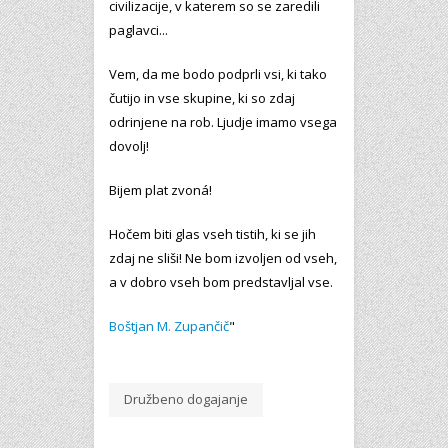
civilizacije, v katerem so se zaredili
paglavci...
Vem, da me bodo podprli vsi, ki tako
čutijo in vse skupine, ki so zdaj
odrinjene na rob. Ljudje imamo vsega
dovolj!
Bijem plat zvoná!
Hočem biti glas vseh tistih, ki se jih
zdaj ne sliši! Ne bom izvoljen od vseh,
a v dobro vseh bom predstavljal vse.
Boštjan M. Zupančič
"
Družbeno dogajanje