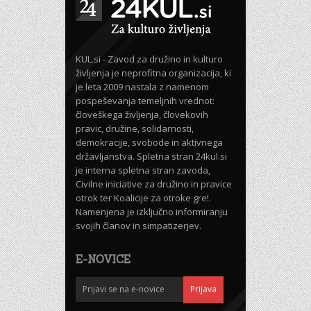
KUL.si - Zavod za družino in kulturo
življenja je neprofitna organizacija, ki
je leta 2009 nastala z namenom
pospeševanja temeljnih vrednot:
človeškega življenja, človekovih
pravic, družine, solidarnosti,
demokracije, svobode in aktivnega
državljanstva. Spletna stran 24kul.si
je interna spletna stran zavoda,
Civilne iniciative za družino in pravice
otrok ter Koalicije za otroke gre!.
Namenjena je izključno informiranju
svojih članov in simpatizerjev.
E-NOVICE