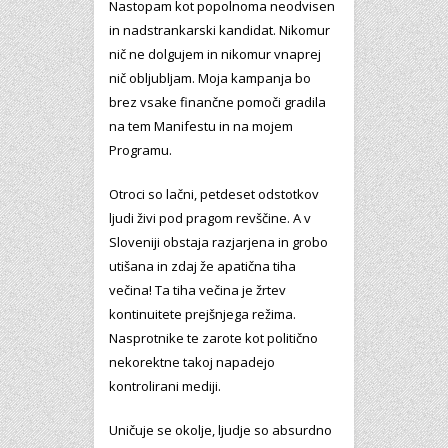
Nastopam kot popolnoma neodvisen
in nadstrankarski kandidat. Nikomur
nič ne dolgujem in nikomur vnaprej
nič obljubljam. Moja kampanja bo
brez vsake finančne pomoči gradila
na tem Manifestu in na mojem
Programu.
Otroci so lačni, petdeset odstotkov
ljudi živi pod pragom revščine. A v
Sloveniji obstaja razjarjena in grobo
utišana in zdaj že apatična tiha
večina! Ta tiha večina je žrtev
kontinuitete prejšnjega režima.
Nasprotnike te zarote kot politično
nekorektne takoj napadejo
kontrolirani mediji.
Uničuje se okolje, ljudje so absurdno