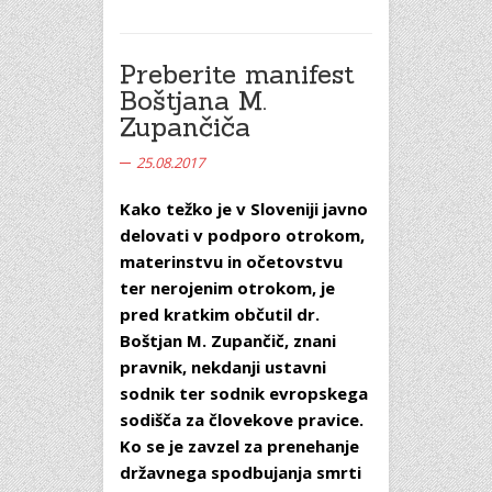
Preberite manifest
Boštjana M.
Zupančiča
25.08.2017
Kako težko je v Sloveniji javno
delovati v podporo otrokom,
materinstvu in očetovstvu
ter nerojenim otrokom, je
pred kratkim občutil dr.
Boštjan M. Zupančič, znani
pravnik, nekdanji ustavni
sodnik ter sodnik evropskega
sodišča za človekove pravice.
Ko se je zavzel za prenehanje
državnega spodbujanja smrti