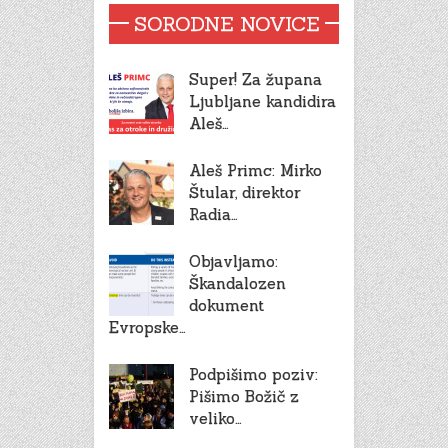
SORODNE NOVICE
Super! Za župana
Ljubljane kandidira
Aleš…
Aleš Primc: Mirko
Štular, direktor
Radia…
Objavljamo:
Škandalozen
dokument
Evropske…
Podpišimo poziv:
Pišimo Božič z
veliko…