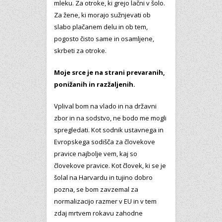
mleku. Za otroke, ki grejo lačni v šolo.
Za žene, ki morajo sužnjevati ob
slabo plačanem delu in ob tem,
pogosto čisto same in osamljene,
skrbeti za otroke.
Moje srce je na strani prevaranih,
ponižanih in razžaljenih.
Vplival bom na vlado in na državni
zbor in na sodstvo, ne bodo me mogli
spregledati. Kot sodnik ustavnega in
Evropskega sodišča za človekove
pravice najbolje vem, kaj so
človekove pravice. Kot človek, ki se je
šolal na Harvardu in tujino dobro
pozna, se bom zavzemal za
normalizacijo razmer v EU in v tem
zdaj mrtvem rokavu zahodne