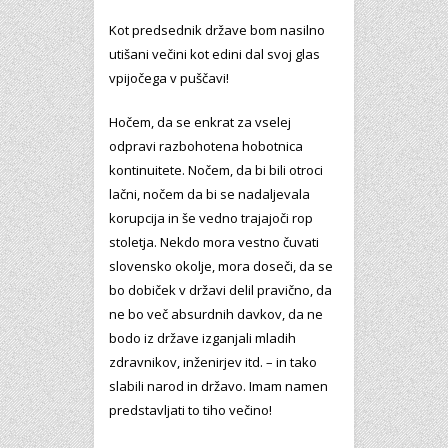
Kot predsednik države bom nasilno
utišani večini kot edini dal svoj glas
vpijočega v puščavi!
Hočem, da se enkrat za vselej
odpravi razbohotena hobotnica
kontinuitete. Nočem, da bi bili otroci
lačni, nočem da bi se nadaljevala
korupcija in še vedno trajajoči rop
stoletja. Nekdo mora vestno čuvati
slovensko okolje, mora doseči, da se
bo dobiček v državi delil pravično, da
ne bo več absurdnih davkov, da ne
bodo iz države izganjali mladih
zdravnikov, inženirjev itd. – in tako
slabili narod in državo. Imam namen
predstavljati to tiho večino!