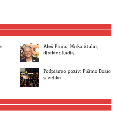
e
Aleš Primc: Mirko Štular,
direktor Radia…
Podpišimo poziv: Pišimo Božič
z veliko…