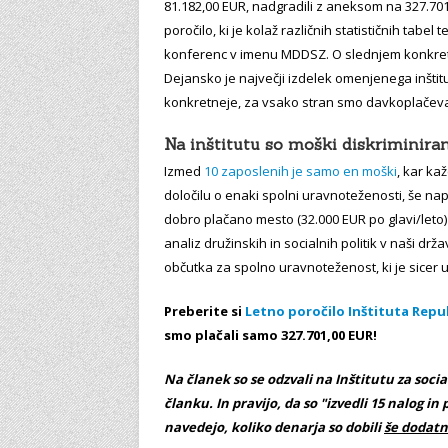
81.182,00 EUR, nadgradili z aneksom na 327.701,
poročilo, ki je kolaž različnih statističnih tabel
konferenc v imenu MDDSZ. O slednjem konkretn
Dejansko je največji izdelek omenjenega inštituta
konkretneje, za vsako stran smo davkoplačevalc
Na inštitutu so moški diskriminiran
Izmed
10 zaposlenih je samo en moški
, kar ka
določilu o enaki spolni uravnoteženosti, še na
dobro plačano mesto (32.000 EUR po glavi/leto) p
analiz družinskih in socialnih politik v naši dr
občutka za spolno uravnoteženost, ki je sicer 
Preberite si
Letno poročilo Inštituta Repub
smo plačali samo 327.701,00 EUR!
Na članek so se odzvali na Inštitutu za soci
članku. In pravijo, da so "
izvedli 15 nalog in
navedejo, koliko denarja so dobili
še dodatno