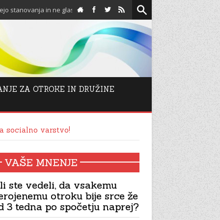
ja in ne glasujejo proti njim!
Spodbuda za adventni ča
ANJE ZA OTROKE IN DRUŽINE
a socialno varstvo!
VAŠE MNENJE
li ste vedeli, da vsakemu
erojenemu otroku bije srce že
d 3 tedna po spočetju naprej?