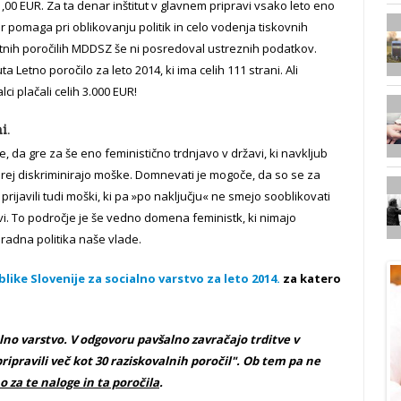
00 EUR. Za ta denar inštitut v glavnem pripravi vsako leto eno
 ter pomaga pri oblikovanju politik in celo vodenja tiskovnih
ih poročilih MDDSZ še ni posredoval ustreznih podatkov.
 Letno poročilo za leto 2014, ki ima celih 111 strani. Ali
i plačali celih 3.000 EUR!
i.
že, da gre za še eno feministično trdnjavo v državi, ki navkljub
prej diskriminirajo moške. Domnevati je mogoče, da so se za
rijavili tudi moški, ki pa »po naključju« ne smejo sooblikovati
žavi. To področje je še vedno domena feministk, ki nimajo
uradna politika naše vlade.
like Slovenije za socialno varstvo za leto 2014.
za katero
alno varstvo. V odgovoru pavšalno zavračajo trditve v
 pripravili več kot 30 raziskovalnih poročil". Ob tem pa ne
 za te naloge in ta poročila
.