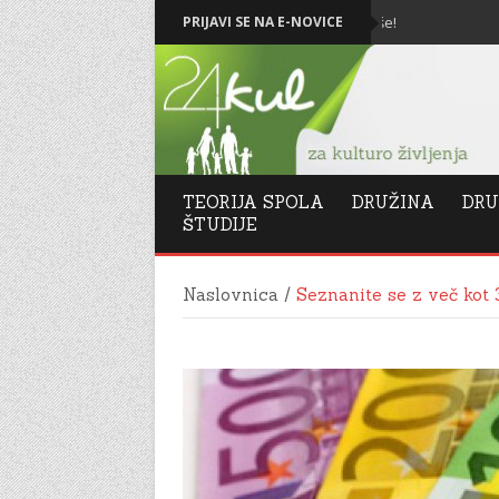
Božič in Novo leto 2026: Vse najboljše!
PRIJAVI SE NA E-NOVICE
Levičar
TEORIJA SPOLA
DRUŽINA
DRU
ŠTUDIJE
Naslovnica
/
Seznanite se z več kot 