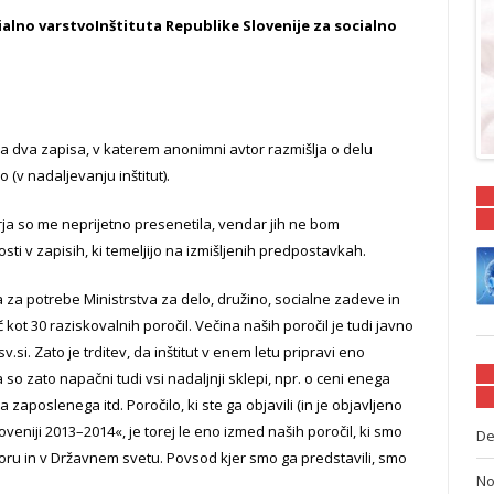
ialno varstvoInštituta Republike Slovenije za socialno
a dva zapisa, v katerem anonimni avtor razmišlja o delu
o (v nadaljevanju inštitut).
a so me neprijetno presenetila, vendar jih ne bom
sti v zapisih, ki temeljijo na izmišljenih predpostavkah.
 za potrebe Ministrstva za delo, družino, socialne zadeve in
 kot 30 raziskovalnih poročil. Večina naših poročil je tudi javno
i. Zato je trditev, da inštitut v enem letu pripravi eno
o zato napačni tudi vsi nadaljnji sklepi, npr. o ceni enega
a zaposlenega itd. Poročilo, ki ste ga objavili (in je objavljeno
Sloveniji 2013–2014«, je torej le eno izmed naših poročil, ki smo
De
oru in v Državnem svetu. Povsod kjer smo ga predstavili, smo
No