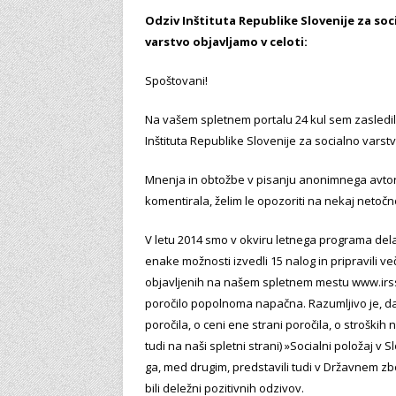
Odziv Inštituta Republike Slovenije za soc
varstvo objavljamo v celoti:
Spoštovani!
Na vašem spletnem portalu 24 kul sem zasledil
Inštituta Republike Slovenije za socialno varstv
Mnenja in obtožbe v pisanju anonimnega avtorj
komentirala, želim le opozoriti na nekaj netočno
V letu 2014 smo v okviru letnega programa dela
enake možnosti izvedli 15 nalog in pripravili več
objavljenih na našem spletnem mestu www.irssv.s
poročilo popolnoma napačna. Razumljivo je, da s
poročila, o ceni ene strani poročila, o stroških n
tudi na naši spletni strani) »Socialni položaj v 
ga, med drugim, predstavili tudi v Državnem zb
bili deležni pozitivnih odzivov.