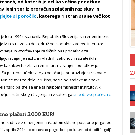
straneh, od katerih je velika večina podatkov
avljenih ter iz proračuna plačanih raziskav in
lejte si poročilo
, katerega 1 stran stane več kot
o je leta 1996 ustanovila Republika Slovenija, v njenem imenu
je Ministrstvo za delo, družino, socialne zadeve in enake
ikovanje in vzdrževanje različnih baz podatkov za
ajo izvajanje različnih vladnih zakonov in strateških
 kazalcev ter zbiranjem in analiziranjem podatkov pa
. Za potrebe učinkovitega odločanja pripravljajo strokovne
Z
 Ministrstvu za delo, družino, socialne zadeve in enake
 Dejansko pa gre za enega najpomembnejših inštitutov, ki
očju družinskega življenja in v katerega
smo davkoplačevalci
amo plačati 3.000 EUR!
cialne zadeve z omenjenim inštitutom sklene posebno pogodbo,
1. aprila 2014 so osnovno pogodbo, po kateri bi dobili "zgolj"