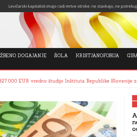
ski kapitalisti imajo radi mrtve otroke: ne stavkajo, ne potrebujejo stanovan
ŽBENO DOGAJANJE
ŠOLA
KRISTJANOFOBIJA
GIB
327.000 EUR vredno študijo Inštituta Republike Slovenije z
A
n
o