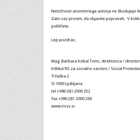
Netočnosti anonimnega avtorja ne škodujejo le
Zato vas prosim, da objavite popravek. V koli
pokličete.
Lep pozdrav,
Mag. Barbara Kobal Tomc, direktorica / director
Inštitut RS za socialno varstvo / Social Protecti
Tržaška 2
SI 1000 Ljubljana
tel +386 (0)1 2000 252
fax +386 (0)1 2000 260
www.irssv.si