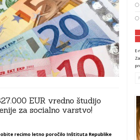
E-
Za
pr
 327.000 EUR vredno študijo
enije za socialno varstvo!
Dobite recimo letno poročilo Inštituta Republike