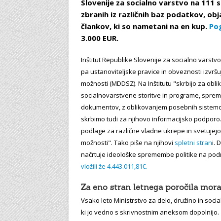
Slovenije za socialno varstvo na 111 
zbranih iz različnih baz podatkov, obj
člankov, ki so nametani na en kup.
Pog
3.000 EUR.
Inštitut Republike Slovenije za socialno varstv
pa ustanoviteljske pravice in obveznosti izvršu
možnosti (MDDSZ). Na Inštitutu "skrbijo za obl
socialnovarstvene storitve in programe, spremlj
dokumentov, z oblikovanjem posebnih sistemov
skrbimo tudi za njihovo informacijsko podporo
podlage za različne vladne ukrepe in svetujejo
možnosti". Tako piše na njihovi
spletni stran
i.
načrtuje ideološke spremembe politike na podr
vložili že 4.443.011,81€.
Za eno stran letnega poročila mor
Vsako leto Ministrstvo za delo, družino in so
ki jo vedno s skrivnostnim aneksom dopolnijo. 1