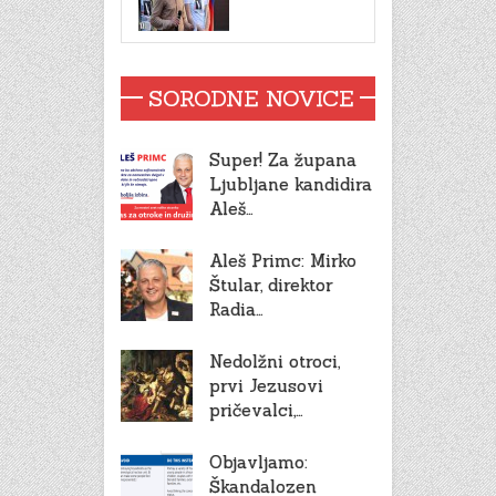
SORODNE NOVICE
Super! Za župana
Ljubljane kandidira
Aleš…
Aleš Primc: Mirko
Štular, direktor
Radia…
Nedolžni otroci,
prvi Jezusovi
pričevalci,…
Objavljamo:
Škandalozen