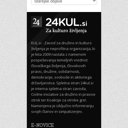
KUL.si - Zavod za družino in kulturo
življenja je neprofitna organizacija, ki
je leta 2009 nastala z namenom
pospeševanja temeljnih vrednot:
človeškega življenja, človekovih
pravic, družine, solidarnosti,
demokracije, svobode in aktivnega
državljanstva. Spletna stran 24kul.si
je interna spletna stran zavoda,
Civilne iniciative za družino in pravice
otrok ter Koalicije za otroke gre!.
Namenjena je izključno informiranju
svojih članov in simpatizerjev.
E-NOVICE