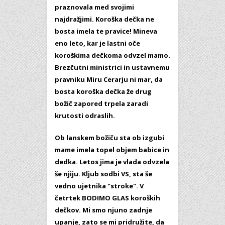
praznovala med svojimi
najdražjimi. Koroška dečka ne
bosta imela te pravice! Mineva
eno leto, kar je lastni oče
koroškima dečkoma odvzel mamo.
Brezčutni ministrici in ustavnemu
pravniku Miru Cerarju ni mar, da
bosta koroška dečka že drug
božič zapored trpela zaradi
krutosti odraslih.
Ob lanskem božiču sta ob izgubi
mame imela topel objem babice in
dedka. Letos jima je vlada odvzela
še njiju. Kljub sodbi VS, sta še
vedno ujetnika "stroke". V
četrtek BODIMO GLAS koroških
dečkov. Mi smo njuno zadnje
upanje, zato se mi pridružite, da