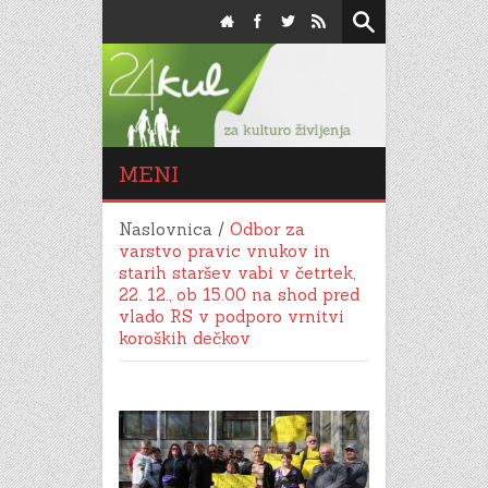
MENI
Naslovnica
/
Odbor za
varstvo pravic vnukov in
starih staršev vabi v četrtek,
22. 12., ob 15.00 na shod pred
vlado RS v podporo vrnitvi
koroških dečkov