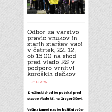
Odbor za varstvo
pravic vnukov in
starih staršev vabi
v četrtek, 22. 12.,
ob 15.00 na shod
pred vlado RS v
podporo vrnitvi
koroških dečkov
21.12.2016
Družinski shod bo potekal pred
stavbo Vlade RS, na Gregorčičevi.
Večina izmed nas bo božični večer