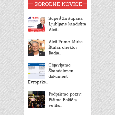
SORODNE NOVICE
Super! Za župana
Ljubljane kandidira
Aleš…
Aleš Primc: Mirko
Štular, direktor
Radia…
Objavljamo:
Škandalozen
dokument
Evropske…
Podpišimo poziv:
Pišimo Božič z
veliko…