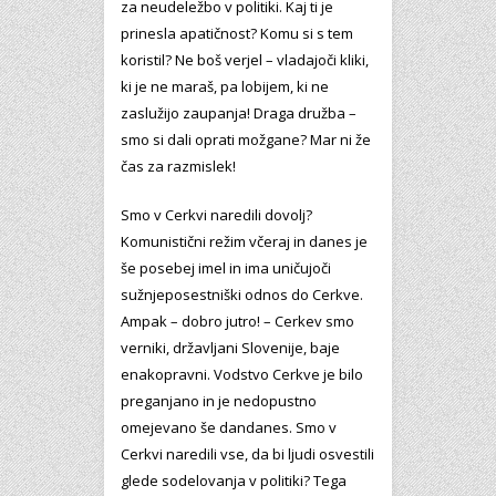
za neudeležbo v politiki. Kaj ti je
prinesla apatičnost? Komu si s tem
koristil? Ne boš verjel – vladajoči kliki,
ki je ne maraš, pa lobijem, ki ne
zaslužijo zaupanja! Draga družba –
smo si dali oprati možgane? Mar ni že
čas za razmislek!
Smo v Cerkvi naredili dovolj?
Komunistični režim včeraj in danes je
še posebej imel in ima uničujoči
sužnjeposestniški odnos do Cerkve.
Ampak – dobro jutro! – Cerkev smo
verniki, državljani Slovenije, baje
enakopravni. Vodstvo Cerkve je bilo
preganjano in je nedopustno
omejevano še dandanes. Smo v
Cerkvi naredili vse, da bi ljudi osvestili
glede sodelovanja v politiki? Tega