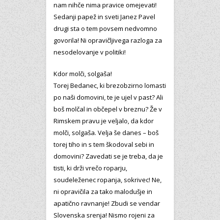
nam nihče nima pravice omejevati!
Sedanji papež in sveti Janez Pavel
drugi sta o tem povsem nedvomno
govorila! Ni opravičljivega razloga za
nesodelovanje v politiki!
Kdor molči, solgaša!
Torej Bedanec, ki brezobzirno lomasti
po naši domovini, te je ujel v past? Ali
boš molčal in občepel v breznu? Že v
Rimskem pravu je veljalo, da kdor
molči, solgaša. Velja še danes – boš
torej tiho in s tem škodoval sebi in
domovini? Zavedati se je treba, da je
tisti, ki drži vrečo roparju,
soudeleženec ropanja, sokrivec! Ne,
ni opravičila za tako malodušje in
apatično ravnanje! Zbudi se vendar
Slovenska srenja! Nismo rojeni za