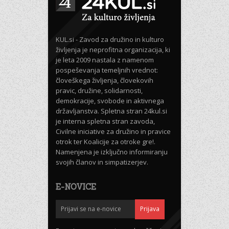
KUL.si - Zavod za družino in kulturo
življenja je neprofitna organizacija, ki
je leta 2009 nastala z namenom
pospeševanja temeljnih vrednot:
človeškega življenja, človekovih
pravic, družine, solidarnosti,
demokracije, svobode in aktivnega
državljanstva. Spletna stran 24kul.si
je interna spletna stran zavoda,
Civilne iniciative za družino in pravice
otrok ter Koalicije za otroke gre!.
Namenjena je izključno informiranju
svojih članov in simpatizerjev.
E-NOVICE