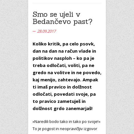
Smo se ujeli v
Bedančevo past?
28.09.2017
Koliko kritik, pa celo psovk,
dan na dan na račun vlade in
politikov nasploh – ko pa je
treba odločati, voliti, pa ne
gredo na volitve in ne povedo,
kaj menijo, zahtevajo. Ampak
ti imaš pravico in dolžnost
odločati, povedati svoje, pa
to pravico zametuješ in
dolžnost grdo zanemarjaš!
»Naredili bodo tako in tako po svoje!«
To je pogost in neopravičljiv izgovor