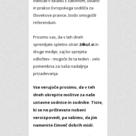
odločali v skladu z zakonom, ustavo
in prakso Evropskega sodišča za
človekove pravice, bodo omogočili
referendum.
Prosimo vas, da v teh dneh
spremljate spletno stran
24kul.si
in
druge medije, saj bo sprejeta
odločitev - mogoče že ta teden - zelo
pomembna za naša nadaljnja
prizadevanja.
Vse verujoče prosimo, da v teh
dneh okrepite molitve za naše
ustavne sodnice in sodnike. Tiste,
ki se ne prištevate nobeni
veroizpovedi, pa vabimo, da jim
namenite čimveč dobrih misli.