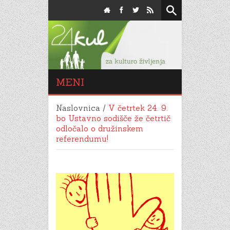
MENI
Naslovnica
/
V četrtek 24. 9.
bo Ustavno sodišče že četrtič
odločalo o družinskem
referendumu!