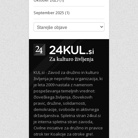
September 2025 (1)
KUL.si - Zavod za družino in kulturo
življenja je neprofitna organizacija, ki
je leta 2009 nastala z namenom
pospeševanja temeljnih vrednot:
človeškega življenja, človekovih
pravic, družine, solidarnosti,
demokracije, svobode in aktivnega
državljanstva. Spletna stran 24kul.si
je interna spletna stran zavoda,
Civilne iniciative za družino in pravice
otrok ter Koalicije za otroke gre!.