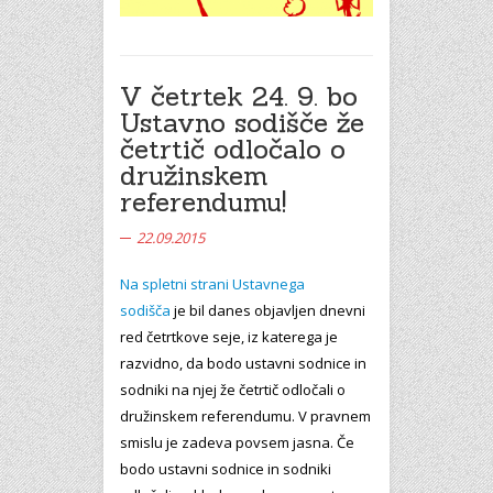
V četrtek 24. 9. bo
Ustavno sodišče že
četrtič odločalo o
družinskem
referendumu!
22.09.2015
Na spletni strani Ustavnega
sodišča
je bil danes objavljen dnevni
red četrtkove seje, iz katerega je
razvidno, da bodo ustavni sodnice in
sodniki na njej že četrtič odločali o
družinskem referendumu. V pravnem
smislu je zadeva povsem jasna. Če
bodo ustavni sodnice in sodniki