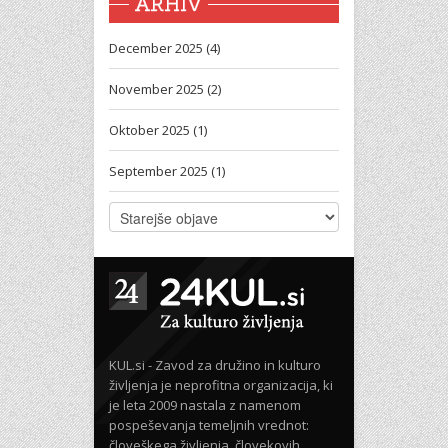
ARHIV
December 2025 (4)
November 2025 (2)
Oktober 2025 (1)
September 2025 (1)
KUL.si - Zavod za družino in kulturo
življenja je neprofitna organizacija, ki
je leta 2009 nastala z namenom
pospeševanja temeljnih vrednot:
človeškega življenja, človekovih