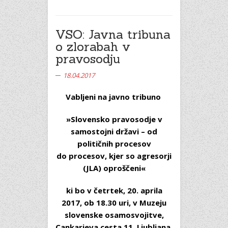
VSO: Javna tribuna
o zlorabah v
pravosodju
18.04.2017
Vabljeni na javno tribuno
»Slovensko pravosodje v
samostojni državi – od
političnih procesov
do procesov, kjer so agresorji
(JLA) oproščeni«
ki bo v
četrtek, 20. aprila
2017, ob 18.30 uri, v Muzeju
slovenske osamosvojitve,
Cankarjeva cesta 11, Ljubljana
.