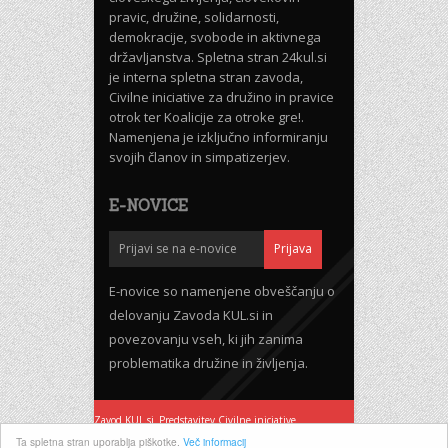
pravic, družine, solidarnosti,
demokracije, svobode in aktivnega
državljanstva. Spletna stran 24kul.si
je interna spletna stran zavoda,
Civilne iniciative za družino in pravice
otrok ter Koalicije za otroke gre!.
Namenjena je izključno informiranju
svojih članov in simpatizerjev.
E-NOVICE
E-novice so namenjene obveščanju o
delovanju Zavoda KUL.si in
povezovanju vseh, ki jih zanima
problematika družine in življenja.
Zavod KUL.si
Predstavitev Civilne iniciative
Pogoji uporabe
Ta spletna stran uporablja piškotke.
Več informacij