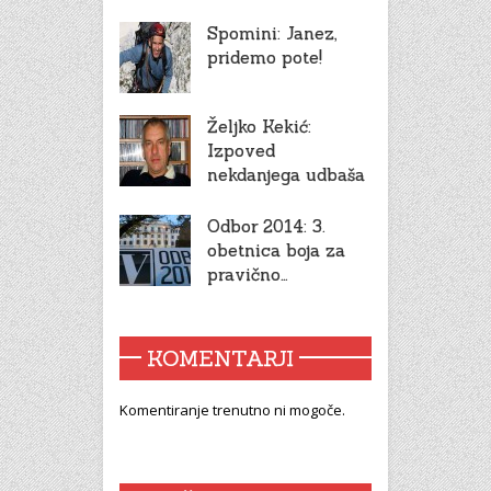
Spomini: Janez,
pridemo pote!
Željko Kekić:
Izpoved
nekdanjega udbaša
Odbor 2014: 3.
obetnica boja za
pravično…
KOMENTARJI
Komentiranje trenutno ni mogoče.