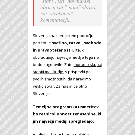
"slabi", isti "novinarski"
obrazi, isti "znani" obrazi,
isti "strokovni"
komentatorji...
Slovenija na medijskem področju
potrebuje
svežino, razvoj, svobodo
in uravnoteženost
. Elite, ki
obvladujejo največje medije tega ne
bodo zagotovile. Zato
moramo skupaj
stopiti mali ljudje
, s prispevki po
svojih zmožnostih, da
naredimo
veliko stvar
. Za nas in celotno
Slovenijo.
Temeljna programska usmeritev
bo
r
esnicoljubnost
ter
vsebine, ki
jih največji mediji spregledajo
.
Vabljeni, da postanete delničar