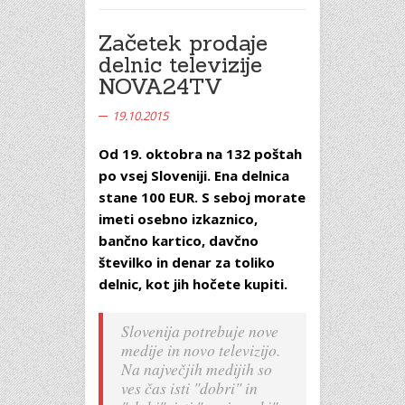
Začetek prodaje
delnic televizije
NOVA24TV
19.10.2015
Od 19. oktobra na 132 poštah
po vsej Sloveniji. Ena delnica
stane 100 EUR. S seboj morate
imeti osebno izkaznico,
bančno kartico, davčno
številko in denar za toliko
delnic, kot jih hočete kupiti.
Slovenija potrebuje nove
medije in novo televizijo.
Na največjih medijih so
ves čas isti "dobri" in