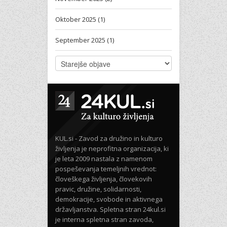
Oktober 2025 (1)
September 2025 (1)
KUL.si - Zavod za družino in kulturo
življenja je neprofitna organizacija, ki
je leta 2009 nastala z namenom
pospeševanja temeljnih vrednot:
človeškega življenja, človekovih
pravic, družine, solidarnosti,
demokracije, svobode in aktivnega
državljanstva. Spletna stran 24kul.si
je interna spletna stran zavoda,