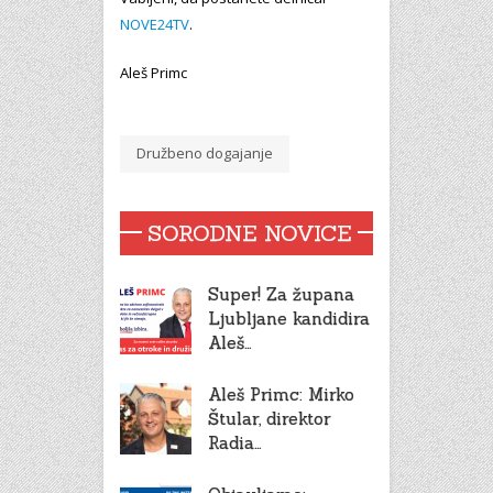
NOVE24TV
.
Aleš Primc
Družbeno dogajanje
SORODNE NOVICE
Super! Za župana
Ljubljane kandidira
Aleš…
Aleš Primc: Mirko
Štular, direktor
Radia…