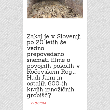
Zakaj je v Sloveniji
po 20 letih še
vedno
prepovedano
snemati filme o
povojnih pokolih v
Kočevskem Rogu,
Hudi Jami in
ostalih 600-ih
krajih množičnih
grobišč?
22.09.2014