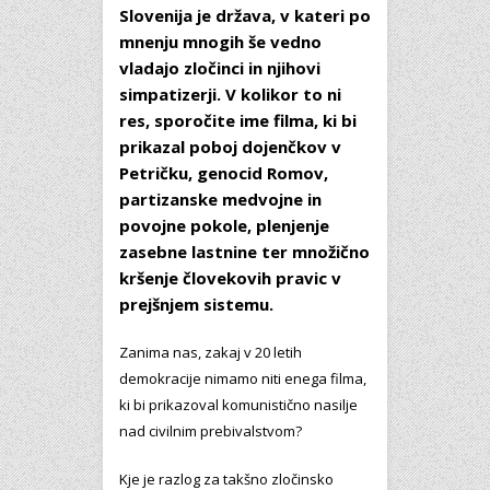
Slovenija je država, v kateri po
mnenju mnogih še vedno
vladajo zločinci in njihovi
simpatizerji. V kolikor to ni
res, sporočite ime filma, ki bi
prikazal poboj dojenčkov v
Petričku, genocid Romov,
partizanske medvojne in
povojne pokole, plenjenje
zasebne lastnine ter množično
kršenje človekovih pravic v
prejšnjem sistemu.
Zanima nas, zakaj v 20 letih
demokracije nimamo niti enega filma,
ki bi prikazoval komunistično nasilje
nad civilnim prebivalstvom?
Kje je razlog za takšno zločinsko