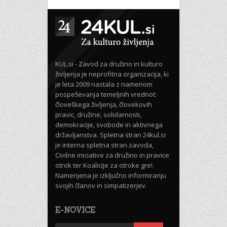
KUL.si - Zavod za družino in kulturo
življenja je neprofitna organizacija, ki
je leta 2009 nastala z namenom
pospeševanja temeljnih vrednot:
človeškega življenja, človekovih
pravic, družine, solidarnosti,
demokracije, svobode in aktivnega
državljanstva. Spletna stran 24kul.si
je interna spletna stran zavoda,
Civilne iniciative za družino in pravice
otrok ter Koalicije za otroke gre!.
Namenjena je izključno informiranju
svojih članov in simpatizerjev.
E-NOVICE