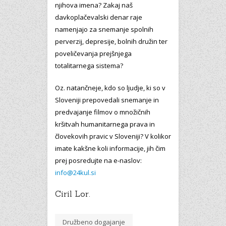
njihova imena?
Zakaj naš
davkoplačevalski denar raje
namenjajo za snemanje spolnih
perverzij, depresije, bolnih družin ter
poveličevanja prejšnjega
totalitarnega sistema?
Oz. natančneje, kdo so ljudje, ki so v
Sloveniji prepovedali snemanje in
predvajanje filmov o množičnih
kršitvah humanitarnega prava in
človekovih pravic v Sloveniji? V kolikor
imate kakšne koli informacije, jih čim
prej posredujte na e-naslov:
info@24kul.si
Ciril Lor.
Družbeno dogajanje