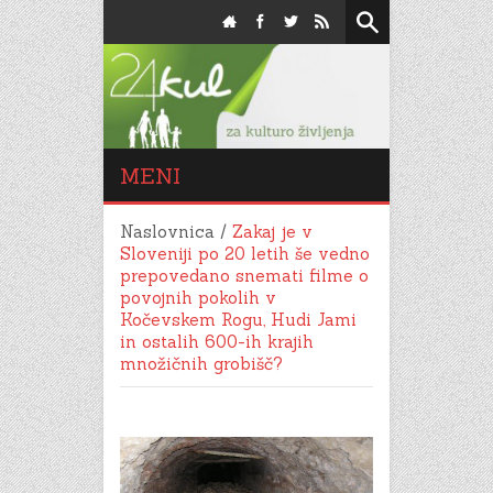
MENI
Naslovnica
/
Zakaj je v
Sloveniji po 20 letih še vedno
prepovedano snemati filme o
povojnih pokolih v
Kočevskem Rogu, Hudi Jami
in ostalih 600-ih krajih
množičnih grobišč?