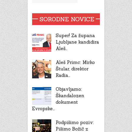
SORODNE NOVICE
Super! Za župana
Ljubljane kandidira
Aleš…
Aleš Primc: Mirko
Štular, direktor
Radia…
Objavljamo:
Škandalozen
dokument
Evropske…
Podpišimo poziv:
Pišimo Božič z