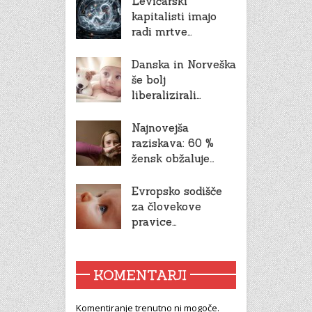
Levičarski
kapitalisti imajo
radi mrtve…
Danska in Norveška
še bolj
liberalizirali…
Najnovejša
raziskava: 60 %
žensk obžaluje…
Evropsko sodišče
za človekove
pravice…
KOMENTARJI
Komentiranje trenutno ni mogoče.