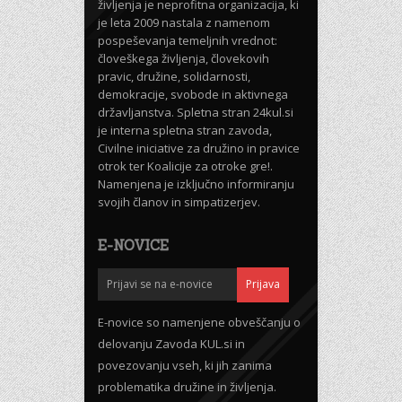
življenja je neprofitna organizacija, ki
je leta 2009 nastala z namenom
pospeševanja temeljnih vrednot:
človeškega življenja, človekovih
pravic, družine, solidarnosti,
demokracije, svobode in aktivnega
državljanstva. Spletna stran 24kul.si
je interna spletna stran zavoda,
Civilne iniciative za družino in pravice
otrok ter Koalicije za otroke gre!.
Namenjena je izključno informiranju
svojih članov in simpatizerjev.
E-NOVICE
E-novice so namenjene obveščanju o
delovanju Zavoda KUL.si in
povezovanju vseh, ki jih zanima
problematika družine in življenja.