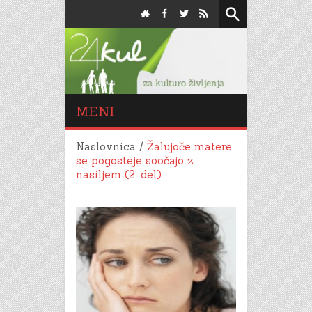
MENI
Naslovnica
/
Žalujoče matere
se pogosteje soočajo z
nasiljem (2. del)