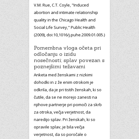
V.M. Rue, C.T. Coyle, "Induced
abortion and intimate relationship
quality in the Chicago Health and
Social Life Survey," Public Health
(2009), doi:10,1016/j.puhe.2009.01.005.)
Pomembna vloga očeta pri
odločanju o izidu
nosečnosti; splav povezan s
poznejšimi težavami
Anketa med ženskami z nizkimi
dohodki in z že enim otrokom je
odkrila, da je pri tistih ženskah, ki so
čutile, da se ne morejo zanesti na
njihove partnerje pri pomoči za skrb
za otroka, večja verjetnost, da
naredijo splav. Pri ženskah, ki so
opravile splav, je bila večja
verjetnost, da so poročale o