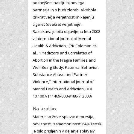
poznejšem nasilju njihovega
partnerja in o hudi zlorabi alkohola
(trikrat večja verjetnost) in kajenju
cigaret (dvakrat verjetneje).
Raziskava je bila objavljena leta 2008
v International Journal of Mental
Health & Addiction,. (PK Coleman et.
al., "Predictors and Correlates of
Abortion in the Fragile Families and
Well-Being Study: Paternal Behavior,
Substance Abuse and Partner
Violence," International Journal of
Mental Health and Addiction, DOI
10.1007/s11469-008-9188-7, 2008).
Na kratko:
Matere so žrtve splava: depresija,
odvisnosti, samomorilnost! 64% žensk
je bilo prisljenih v dejanje splava!?