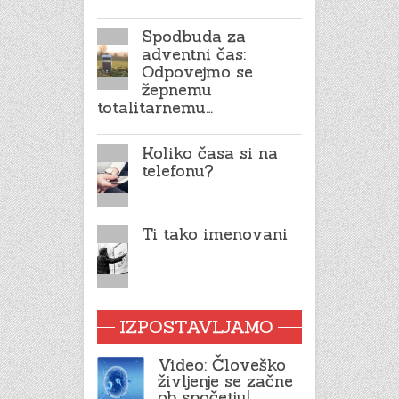
Spodbuda za
adventni čas:
Odpovejmo se
žepnemu
totalitarnemu…
Koliko časa si na
telefonu?
Ti tako imenovani
IZPOSTAVLJAMO
Video: Človeško
življenje se začne
ob spočetju!