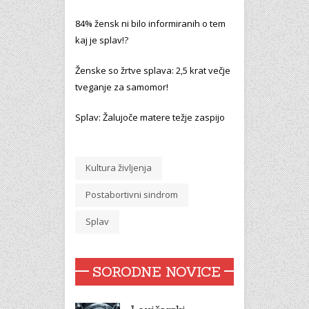
84% žensk ni bilo informiranih o tem
kaj je splav!?
Ženske so žrtve splava: 2,5 krat večje
tveganje za samomor!
Splav: Žalujoče matere težje zaspijo
Kultura življenja
Postabortivni sindrom
Splav
SORODNE NOVICE