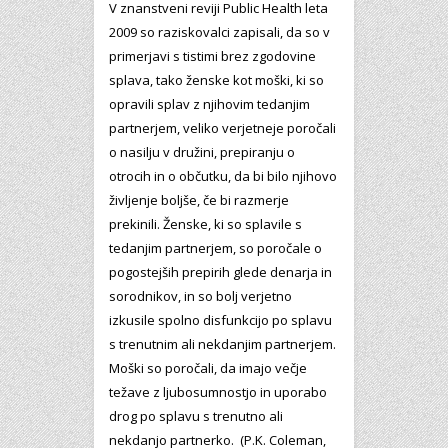
V znanstveni reviji Public Health leta
2009 so raziskovalci zapisali, da so v
primerjavi s tistimi brez zgodovine
splava, tako ženske kot moški, ki so
opravili splav z njihovim tedanjim
partnerjem, veliko verjetneje poročali
o nasilju v družini, prepiranju o
otrocih in o občutku, da bi bilo njihovo
življenje boljše, če bi razmerje
prekinili. Ženske, ki so splavile s
tedanjim partnerjem, so poročale o
pogostejših prepirih glede denarja in
sorodnikov, in so bolj verjetno
izkusile spolno disfunkcijo po splavu
s trenutnim ali nekdanjim partnerjem.
Moški so poročali, da imajo večje
težave z ljubosumnostjo in uporabo
drog po splavu s trenutno ali
nekdanjo partnerko. (P.K. Coleman,