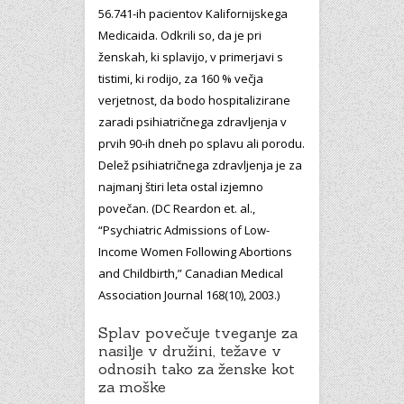
56.741-ih pacientov Kalifornijskega
Medicaida. Odkrili so, da je pri
ženskah, ki splavijo, v primerjavi s
tistimi, ki rodijo, za 160 % večja
verjetnost, da bodo hospitalizirane
zaradi psihiatričnega zdravljenja v
prvih 90-ih dneh po splavu ali porodu.
Delež psihiatričnega zdravljenja je za
najmanj štiri leta ostal izjemno
povečan. (DC Reardon et. al.,
“Psychiatric Admissions of Low-
Income Women Following Abortions
and Childbirth,” Canadian Medical
Association Journal 168(10), 2003.)
Splav povečuje tveganje za
nasilje v družini, težave v
odnosih tako za ženske kot
za moške