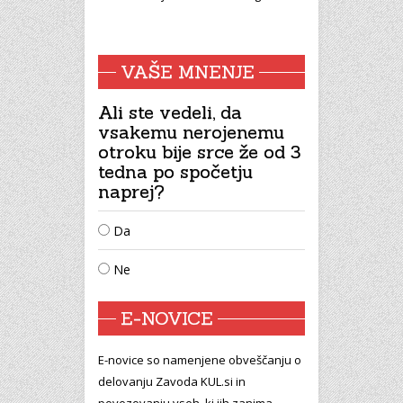
VAŠE MNENJE
Ali ste vedeli, da
vsakemu nerojenemu
otroku bije srce že od 3
tedna po spočetju
naprej?
Da
Ne
E-NOVICE
E-novice so namenjene obveščanju o
delovanju Zavoda KUL.si in
povezovanju vseh, ki jih zanima