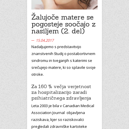
Žalujoče matere se
pogosteje soočajo z
nasiljem (2. del)
15.04.2017
Nadaljujemo s predstavitvijo
znanstvenih študij o postabortivnem
sindromu in tveganjih s katerimi se
srečujejo matere, ki so splavile svoje
otroke.
Za 160 % večja verjetnost
za hospitalizacijo zaradi
psihiatričnega zdravljenja
Leta 2003 je bila v Canadian Medical
Association Journal objavljena
raziskava, kjer so raziskovalci
pregledali zdravniške kartoteke