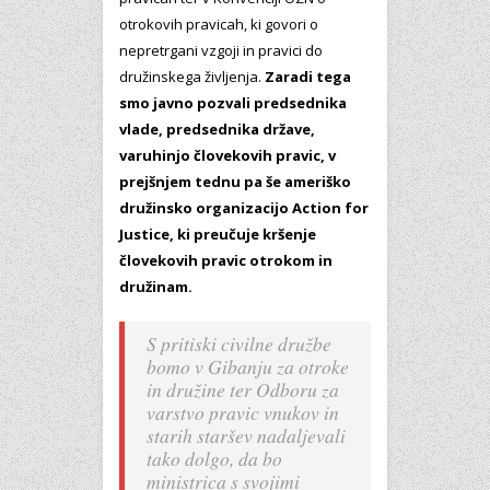
otrokovih pravicah, ki govori o
nepretrgani vzgoji in pravici do
družinskega življenja.
Zaradi tega
smo javno pozvali predsednika
vlade, predsednika države,
varuhinjo človekovih pravic, v
prejšnjem tednu pa še ameriško
družinsko organizacijo Action for
Justice, ki preučuje kršenje
človekovih pravic otrokom in
družinam.
S pritiski civilne družbe
bomo v Gibanju za otroke
in družine ter Odboru za
varstvo pravic vnukov in
starih staršev nadaljevali
tako dolgo, da bo
ministrica s svojimi