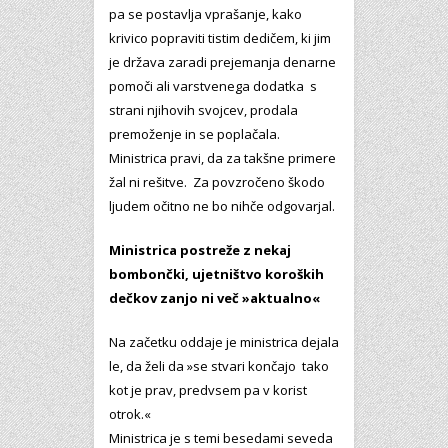
pa se postavlja vprašanje, kako
krivico popraviti tistim dedičem, ki jim
je država zaradi prejemanja denarne
pomoči ali varstvenega dodatka s
strani njihovih svojcev, prodala
premoženje in se poplačala.
Ministrica pravi, da za takšne primere
žal ni rešitve. Za povzročeno škodo
ljudem očitno ne bo nihče odgovarjal.
Ministrica postreže z nekaj
bombončki, ujetništvo koroških
dečkov zanjo ni več »aktualno«
Na začetku oddaje je ministrica dejala
le, da želi da »se stvari končajo tako
kot je prav, predvsem pa v korist
otrok.«
Ministrica je s temi besedami seveda