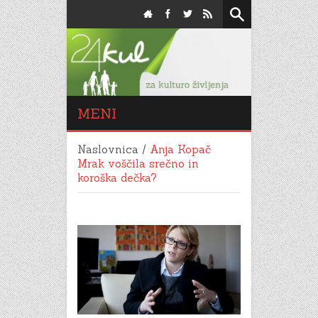
MENI
Naslovnica
/
Anja Kopač
Mrak voščila srečno in
koroška dečka?