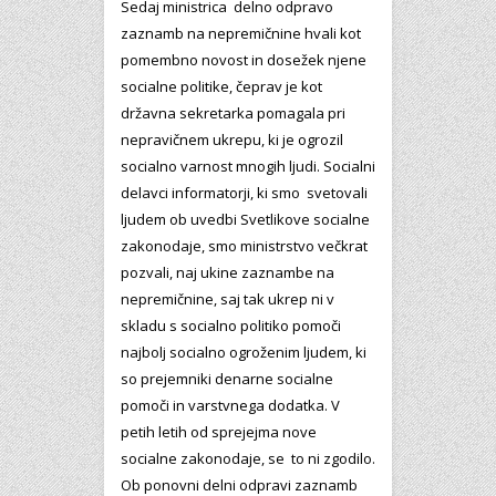
Sedaj ministrica delno odpravo
zaznamb na nepremičnine hvali kot
pomembno novost in dosežek njene
socialne politike, čeprav je kot
državna sekretarka pomagala pri
nepravičnem ukrepu, ki je ogrozil
socialno varnost mnogih ljudi. Socialni
delavci informatorji, ki smo svetovali
ljudem ob uvedbi Svetlikove socialne
zakonodaje, smo ministrstvo večkrat
pozvali, naj ukine zaznambe na
nepremičnine, saj tak ukrep ni v
skladu s socialno politiko pomoči
najbolj socialno ogroženim ljudem, ki
so prejemniki denarne socialne
pomoči in varstvnega dodatka. V
petih letih od sprejejma nove
socialne zakonodaje, se to ni zgodilo.
Ob ponovni delni odpravi zaznamb