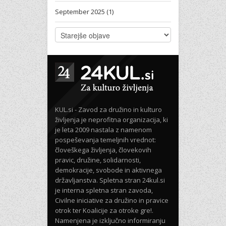
September 2025 (1)
KUL.si - Zavod za družino in kulturo
življenja je neprofitna organizacija, ki
je leta 2009 nastala z namenom
pospeševanja temeljnih vrednot:
človeškega življenja, človekovih
pravic, družine, solidarnosti,
demokracije, svobode in aktivnega
državljanstva. Spletna stran 24kul.si
je interna spletna stran zavoda,
Civilne iniciative za družino in pravice
otrok ter Koalicije za otroke gre!.
Namenjena je izključno informiranju