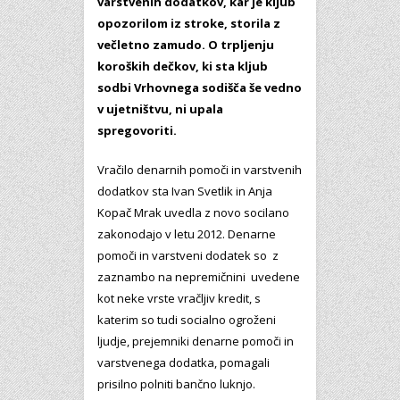
varstvenih dodatkov, kar je kljub
opozorilom iz stroke, storila z
večletno zamudo. O trpljenju
koroških dečkov, ki sta kljub
sodbi Vrhovnega sodišča še vedno
v ujetništvu, ni upala
spregovoriti.
Vračilo denarnih pomoči in varstvenih
dodatkov sta Ivan Svetlik in Anja
Kopač Mrak uvedla z novo socilano
zakonodajo v letu 2012. Denarne
pomoči in varstveni dodatek so z
zaznambo na nepremičnini uvedene
kot neke vrste vračljiv kredit, s
katerim so tudi socialno ogroženi
ljudje, prejemniki denarne pomoči in
varstvenega dodatka, pomagali
prisilno polniti bančno luknjo.