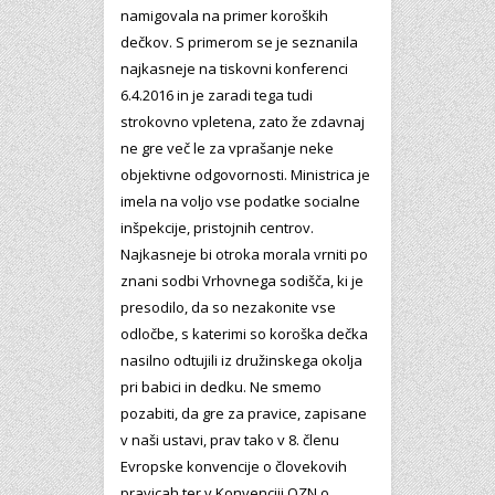
namigovala na primer koroških
dečkov. S primerom se je seznanila
najkasneje na tiskovni konferenci
6.4.2016 in je zaradi tega tudi
strokovno vpletena, zato že zdavnaj
ne gre več le za vprašanje neke
objektivne odgovornosti. Ministrica je
imela na voljo vse podatke socialne
inšpekcije, pristojnih centrov.
Najkasneje bi otroka morala vrniti po
znani sodbi Vrhovnega sodišča, ki je
presodilo, da so nezakonite vse
odločbe, s katerimi so koroška dečka
nasilno odtujili iz družinskega okolja
pri babici in dedku. Ne smemo
pozabiti, da gre za pravice, zapisane
v naši ustavi, prav tako v 8. členu
Evropske konvencije o človekovih
pravicah ter v Konvenciji OZN o