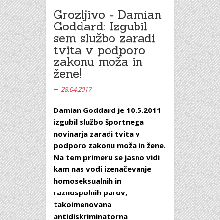
Grozljivo - Damian
Goddard: Izgubil
sem službo zaradi
tvita v podporo
zakonu moža in
žene!
28.04.2017
Damian Goddard je 10.5.2011
izgubil službo športnega
novinarja zaradi tvita v
podporo zakonu moža in žene.
Na tem primeru se jasno vidi
kam nas vodi izenačevanje
homoseksualnih in
raznospolnih parov,
takoimenovana
antidiskriminatorna