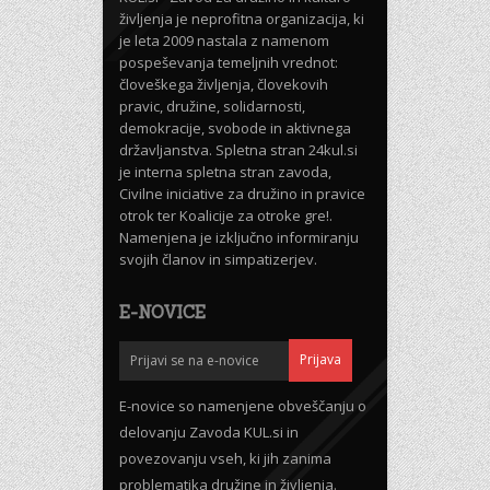
življenja je neprofitna organizacija, ki
je leta 2009 nastala z namenom
pospeševanja temeljnih vrednot:
človeškega življenja, človekovih
pravic, družine, solidarnosti,
demokracije, svobode in aktivnega
državljanstva. Spletna stran 24kul.si
je interna spletna stran zavoda,
Civilne iniciative za družino in pravice
otrok ter Koalicije za otroke gre!.
Namenjena je izključno informiranju
svojih članov in simpatizerjev.
E-NOVICE
E-novice so namenjene obveščanju o
delovanju Zavoda KUL.si in
povezovanju vseh, ki jih zanima
problematika družine in življenja.