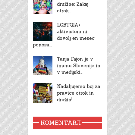
družine: Zakaj
otrok…
LGBTQIA+
aktivistom ni
dovolj en mesec
ponosa.…
Tanja Fajon je v
imenu Slovenije in
v medijski…
Nadaljujemo boj za
pravice otrok in
družin!…
KOMENTARJI