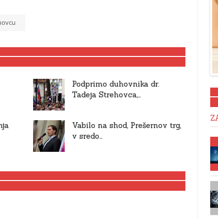
ehovcu
Podprimo duhovnika dr.
Tadeja Strehovca,…
Z
nja
Vabilo na shod, Prešernov trg,
v sredo…