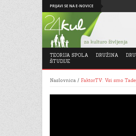
Božič in Novo leto 2026: Vse najboljše!
PRIJAVI SE NA E-NOVICE
Levičar
TEORIJA SPOLA
DRUŽINA
DRU
ŠTUDIJE
Naslovnica
/
FaktorTV: Vsi smo Tadej