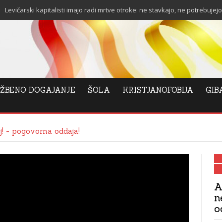
ski kapitalisti imajo radi mrtve otroke: ne stavkajo, ne potrebujejo stanovan
ŽBENO DOGAJANJE
ŠOLA
KRISTJANOFOBIJA
GIB
! - pogovorna oddaja!
A
n
o