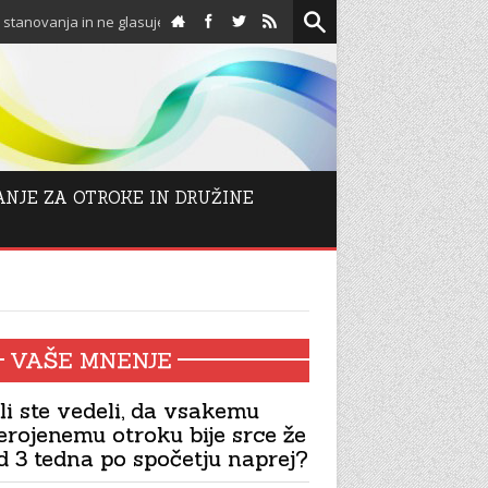
ja in ne glasujejo proti njim!
Spodbuda za adventni ča
ANJE ZA OTROKE IN DRUŽINE
VAŠE MNENJE
li ste vedeli, da vsakemu
erojenemu otroku bije srce že
d 3 tedna po spočetju naprej?