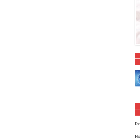
De
No