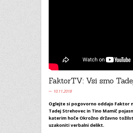
FaktorTV: Vsi smo Tadej
10.11.2018
Oglejte si pogovorno oddajo Faktor n
Tadej Strehovec in Tino Mamič pojas
katerim hoče Okrožno državno tožilstvo
uzakoniti verbalni delikt.