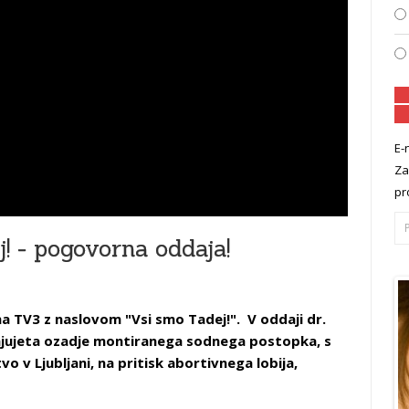
E-
Za
pr
! - pogovorna oddaja!
a TV3 z naslovom "Vsi smo Tadej!". V oddaji dr.
njujeta ozadje montiranega sodnega postopka, s
 v Ljubljani, na pritisk abortivnega lobija,