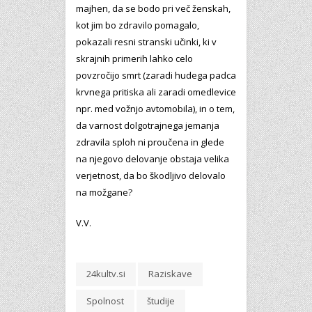
majhen, da se bodo pri več ženskah,
kot jim bo zdravilo pomagalo,
pokazali resni stranski učinki, ki v
skrajnih primerih lahko celo
povzročijo smrt (zaradi hudega padca
krvnega pritiska ali zaradi omedlevice
npr. med vožnjo avtomobila), in o tem,
da varnost dolgotrajnega jemanja
zdravila sploh ni proučena in glede
na njegovo delovanje obstaja velika
verjetnost, da bo škodljivo delovalo
na možgane?
V.V.
24kultv.si
Raziskave
Spolnost
študije