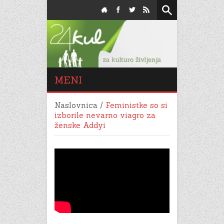
MENI
Naslovnica
/
Feministke so si
izborile nevarno viagro za
ženske Addyi