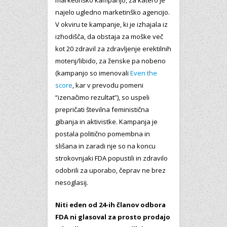
marketinško kampanjo, za katero je
najelo ugledno marketinško agencijo.
V okviru te kampanje, ki je izhajala iz
izhodišča, da obstaja za moške več
kot 20 zdravil za zdravljenje erektilnih
motenj/libido, za ženske pa nobeno
(kampanjo so imenovali
Even the
score
, kar v prevodu pomeni
“izenačimo rezultat”), so uspeli
prepričati številna feministična
gibanja in aktivistke. Kampanja je
postala politično pomembna in
slišana in zaradi nje so na koncu
strokovnjaki FDA popustili in zdravilo
odobrili za uporabo, čeprav ne brez
nesoglasij.
Niti eden od 24-ih članov odbora
FDA ni glasoval za prosto prodajo