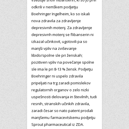
vsebuje snov flibanserin, ki so jo prvi
odkrili v nemškem podjetju
Boehringer Ingelheim, ko so iskali
nova zdravila za zdravljenje
depresivnih motenj. Za zdravljenje
depresivnh motenj se flibanserin ni
izkazal učinkovit, ugotovili pa so
manjši vpliv na zviševanje
libido/spolne sle pri ženskah;
pozitiven vpliv na povečanje spolne
sle ima le pri 8-13 % žensk. Podjetju
Boehringer ni uspelo zdravila
pripeljati na trg zaradi pomislekov
regulatornih organov o zelo nizki
uspešnosti delovanja in številnih, tudi
resnih, stranskih učinkih zdravila,
zaradi česar so nato patent prodali
manjšemu farmacevtskemu podjetju
Sprout pharmaceutical iz ZDA.