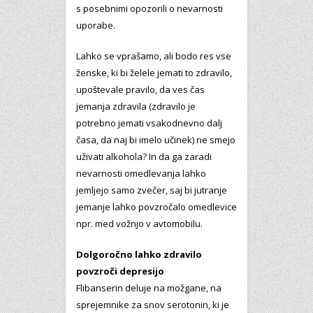
s posebnimi opozorili o nevarnosti
uporabe.
Lahko se vprašamo, ali bodo res vse
ženske, ki bi želele jemati to zdravilo,
upoštevale pravilo, da ves čas
jemanja zdravila (zdravilo je
potrebno jemati vsakodnevno dalj
časa, da naj bi imelo učinek) ne smejo
uživati alkohola? In da ga zaradi
nevarnosti omedlevanja lahko
jemljejo samo zvečer, saj bi jutranje
jemanje lahko povzročalo omedlevice
npr. med vožnjo v avtomobilu.
Dolgoročno lahko zdravilo
povzroči depresijo
Flibanserin deluje na možgane, na
sprejemnike za snov serotonin, ki je