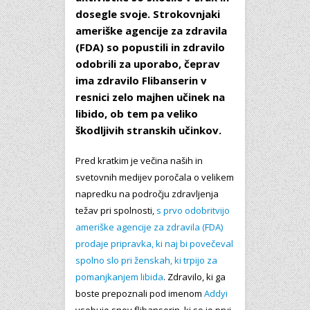
dosegle svoje. Strokovnjaki
ameriške agencije za zdravila
(FDA) so popustili in zdravilo
odobrili za uporabo, čeprav
ima zdravilo Flibanserin v
resnici zelo majhen učinek na
libido, ob tem pa veliko
škodljivih stranskih učinkov.
Pred kratkim je večina naših in
svetovnih medijev poročala o velikem
napredku na področju zdravljenja
težav pri spolnosti,
s prvo odobritvijo
ameriške agencije za zdravila (FDA)
prodaje pripravka, ki naj bi povečeval
spolno slo pri ženskah, ki trpijo za
pomanjkanjem libida
. Zdravilo, ki ga
boste prepoznali pod imenom
Addyi