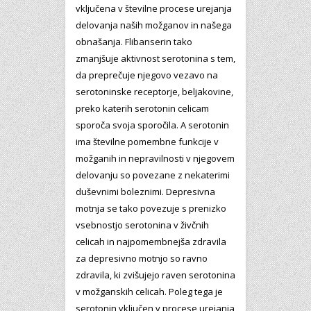
vključena v številne procese urejanja
delovanja naših možganov in našega
obnašanja. Flibanserin tako
zmanjšuje aktivnost serotonina s tem,
da preprečuje njegovo vezavo na
serotoninske receptorje, beljakovine,
preko katerih serotonin celicam
sporoča svoja sporočila. A serotonin
ima številne pomembne funkcije v
možganih in nepravilnosti v njegovem
delovanju so povezane z nekaterimi
duševnimi boleznimi. Depresivna
motnja se tako povezuje s prenizko
vsebnostjo serotonina v živčnih
celicah in najpomembnejša zdravila
za depresivno motnjo so ravno
zdravila, ki zvišujejo raven serotonina
v možganskih celicah. Poleg tega je
serotonin vključen v procese urejanja