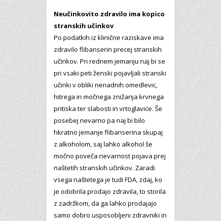
Neučinkovito zdravilo ima kopico
stranskih učinkov
Po podatkih iz klinične raziskave ima
zdravilo flibanserin precej stranskih
učinkov. Pri rednem jemanju naj bi se
pri vsaki peti ženski pojavljali stranski
učinki v obliki nenadnih omedlevic,
hitrega in močnega znižanja krvnega
pritiska ter slabosti in vrtoglavice. Še
posebej nevarno pa naj bi bilo
hkratno jemanje flibanserina skupaj
z alkoholom, saj lahko alkohol še
močno poveča nevarnost pojava prej
naštetih stranskih učinkov. Zaradi
vsega naštetega je tudi FDA, zdaj, ko
je odobrila prodajo zdravila, to storila
z zadržkom, da ga lahko prodajajo
samo dobro usposobljeni zdravniki in