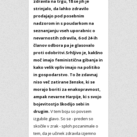
zdravila na trgu, 18 se jih je
strinjalo, da lahko zdravilo
prodajajo pod posebnim
nadzorom in s poudarkom na
seznanjanju vseh uporabnic o
nevarnostih zdravila, 6 od 24-ih
članov odbora pa je glasovalo
proti odobritvi.Srhljivo je, kakšno
moč imajo feministična gibanja in
kako velik vpliv imajo na politiko
in gospodarstvo. To že zdavnaj
niso več zatirane ženske, ki se
morajo boriti za enakopravnost,
ampak nevarne Harpije, ki s svojo
bojevitostjo škodijo sebi in
drugim.
V tem boju so povsem
izgubile glavo. So se - preden so
skočile v zrak - sploh pozanimale o
tem, da je učinek zdravila izjemno