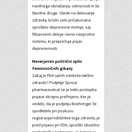
nasilnega obnašanja, odvisnosti in še
številne druge. Glede na delovanje
zdravila, bi bilo zelo pričakovana
sprožitev depresivne motnje, saj
flibanserin deluje ravno nasprotno
sistemu, ki preprečuje pojav
depresivnosti.
Neverjeten politični vpliv
feminističnih gibanj
Zakaj je FDA sploh odobrila takšno
zdravilo? Podjetje Sprout
pharmaceutical se je lotilo postopka
prijave skrajno prefinjeno. Ker je
vedelo, da je podjetju Boehringer že
spodletelo pri poskusu
registracije/odobritve tega zdravila, je
pred prijavo pri FDA, sprožilo obsežno