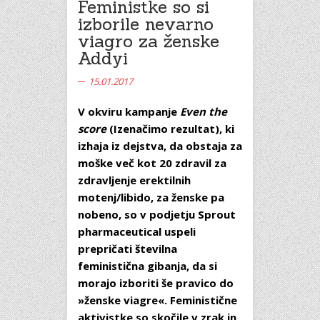
Feministke so si
izborile nevarno
viagro za ženske
Addyi
15.01.2017
V okviru kampanje
Even the
score
(Izenačimo rezultat), ki
izhaja iz dejstva, da obstaja za
moške več kot 20 zdravil za
zdravljenje erektilnih
motenj/libido, za ženske pa
nobeno, so v podjetju Sprout
pharmaceutical uspeli
prepričati številna
feministična gibanja, da si
morajo izboriti še pravico do
»ženske viagre«. Feministične
aktivistke so skočile v zrak in