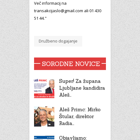
Več informacij na
transakcijaslo@gmail.com ali 01 430
51 44."
Družbeno dogajanje
SORODNE NOVICE
Super! Za župana
Ljubljane kandidira
Aleš…
Aleš Primc: Mirko
Štular, direktor
Radia…
Objavljamo: