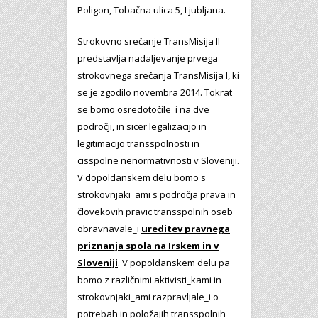
Poligon, Tobačna ulica 5, Ljubljana.
Strokovno srečanje TransMisija II
predstavlja nadaljevanje prvega
strokovnega srečanja TransMisija I, ki
se je zgodilo novembra 2014. Tokrat
se bomo osredotočile_i na dve
področji, in sicer legalizacijo in
legitimacijo transspolnosti in
cisspolne nenormativnosti v Sloveniji.
V dopoldanskem delu bomo s
strokovnjaki_ami s področja prava in
človekovih pravic transspolnih oseb
obravnavale_i
ureditev pravnega
priznanja spola na Irskem in v
Sloveniji
. V popoldanskem delu pa
bomo z različnimi aktivisti_kami in
strokovnjaki_ami razpravljale_i o
potrebah in položajih transspolnih