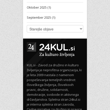
Oktober 2025 (1)
September 2025 (1)
KUL.si - Zavod za družino in kulturo
življenja je neprofitna organizacija, ki
je leta 2009 nastala z namenom
pospeševanja temeljnih vrednot:
človeškega življenja, človekovih
pravic, družine, solidarnosti,
demokracije, svobode in aktivnega
državljanstva. Spletna stran 24kul.si
je interna spletna stran zavoda,
Civilne iniciative za družino in pravice