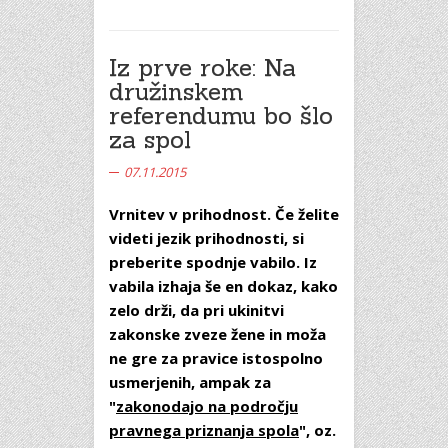
Iz prve roke: Na
družinskem
referendumu bo šlo
za spol
07.11.2015
Vrnitev v prihodnost. Če želite
videti jezik prihodnosti, si
preberite spodnje vabilo. Iz
vabila izhaja še en dokaz, kako
zelo drži, da pri ukinitvi
zakonske zveze žene in moža
ne gre za pravice istospolno
usmerjenih, ampak za
"
zakonodajo na področju
pravnega priznanja spola
", oz.