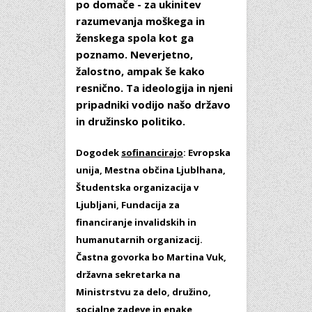
po domače - za ukinitev
razumevanja moškega in
ženskega spola kot ga
poznamo. Neverjetno,
žalostno, ampak še kako
resnično. Ta ideologija in njeni
pripadniki vodijo našo državo
in družinsko politiko.
Dogodek
sofinancirajo
: Evropska
unija, Mestna občina Ljublhana,
Študentska organizacija v
Ljubljani, Fundacija za
financiranje invalidskih in
humanutarnih organizacij.
Častna govorka bo
Martina Vuk,
državna sekretarka na
Ministrstvu za delo, družino,
socialne zadeve in enake