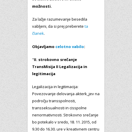
možnosti.
Za lažje razumevanje besedila
vabljeni, da si prej preberete
ta
članek
.
Obj
avljamo
celotno vabilo
:
"
II. strokovno srečanje
TransMisija II Legalizacija in
legitimacija
Legalizacija in legitimacija:
Povezovanje delovanja akterk_jev na
področju transspolnosti,
transseksualnosti in cisspolne
nenormativnosti. Strokovno srečanje
bo potekalo v sredo, 18. 11. 2015, od
9.30 do 16.30. ure v kreativnem centru