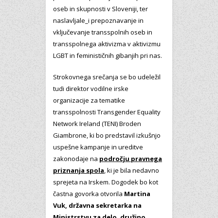
oseb in skupnosti v Sloveniji, ter
naslavljale_i prepoznavanje in
vključevanje transspolnih oseb in
transspolnega aktivizma v aktivizmu
LGBT in feminističnih gibanjih pri nas.
Strokovnega srečanja se bo udeležil
tudi direktor vodilne irske
organizacije za tematike
transspolnosti Transgender Equality
Network Ireland (TENI) Broden
Giambrone, ki bo predstavil izkušnjo
uspešne kampanje in ureditve
zakonodaje na
področju pravnega
priznanja spola
, ki je bila nedavno
sprejeta na Irskem. Dogodek bo kot
častna govorka otvorila
Martina
Vuk, državna sekretarka na
Ministrstvu za delo, družino,