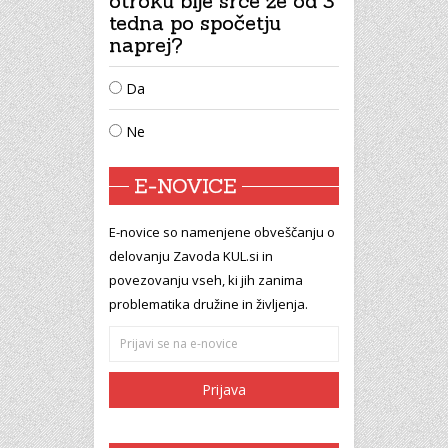
otroku bije srce že od 3
tedna po spočetju
naprej?
Da
Ne
E-NOVICE
E-novice so namenjene obveščanju o
delovanju Zavoda KUL.si in
povezovanju vseh, ki jih zanima
problematika družine in življenja.