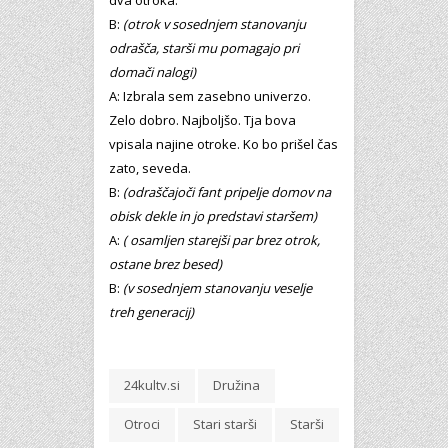
dva otroka.
B:
(otrok v sosednjem stanovanju
odrašča, starši mu pomagajo pri
domači nalogi)
A: Izbrala sem zasebno univerzo.
Zelo dobro. Najboljšo. Tja bova
vpisala najine otroke. Ko bo prišel čas
zato, seveda.
B:
(odraščajoči fant pripelje domov na
obisk dekle in jo predstavi staršem)
A:
( osamljen starejši par brez otrok,
ostane brez besed)
B:
(v sosednjem stanovanju veselje
treh generacij)
24kultv.si
Družina
Otroci
Stari starši
Starši