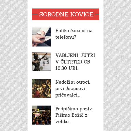
SORODNE NOVICE
Koliko časa si na
telefonu?
VABLJENI: JUTRI
V ČETRTEK OB
16.30 URI…
Nedolžni otroci,
prvi Jezusovi
pričevalci,…
Podpišimo poziv:
Pišimo Božič z
veliko…