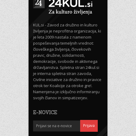
KUL.si - Zavod za družino in kulturo
življenja je neprofitna organizacija, ki
je leta 2009 nastala z namenom
pospeševanja temeljnih vrednot:
človeškega življenja, človekovih
pravic, družine, solidarnosti,
demokracije, svobode in aktivnega
državljanstva. Spletna stran 24kul.si
je interna spletna stran zavoda,
Civilne iniciative za družino in pravice
otrok ter Koalicije za otroke gre!.
Namenjena je izključno informiranju
svojih članov in simpatizerjev.
E-NOVICE