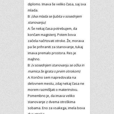
diplomo. Imava še veliko časa, saj sva
mlada.
B:
(dva mlada se ljubita v sosednjem
stanovanju)
A: Še nekaj časa potrebujem, da
končam magisterij. Potem bova
začela načrtovati otroke. Že, morava
pa še prihraniti za stanovanje, tukaj
imava premalo prostora. Res je
majhno.
B:
(v sosednjem stanovanju se očka in
mamica že igrata s prvim otrokom)
A: Končno sem napredovala na
delovnem mestu, zdaj nekaj časa ne
morem razmišljati o materinstvu.
Pomembno je, da imava veliko
stanovanje z dvema otroškima
sobama. Eno za vsakega, imela bova