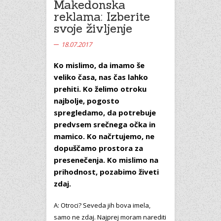
Makedonska
reklama: Izberite
svoje življenje
18.07.2017
Ko mislimo, da imamo še
veliko časa, nas čas lahko
prehiti. Ko želimo otroku
najbolje, pogosto
spregledamo, da potrebuje
predvsem srečnega očka in
mamico. Ko načrtujemo, ne
dopuščamo prostora za
presenečenja. Ko mislimo na
prihodnost, pozabimo živeti
zdaj.
A: Otroci? Seveda jih bova imela,
samo ne zdaj. Najprej moram narediti