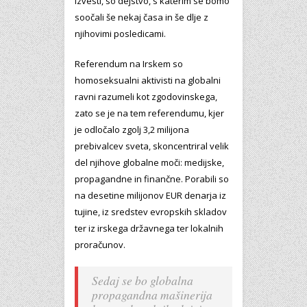
izvesti, so dejstvo, s katerim se bomo
soočali še nekaj časa in še dlje z
njihovimi posledicami.
Referendum na Irskem so
homoseksualni aktivisti na globalni
ravni razumeli kot zgodovinskega,
zato se je na tem referendumu, kjer
je odločalo zgolj 3,2 milijona
prebivalcev sveta, skoncentriral velik
del njihove globalne moči: medijske,
propagandne in finančne. Porabili so
na desetine milijonov EUR denarja iz
tujine, iz sredstev evropskih skladov
ter iz irskega državnega ter lokalnih
proračunov.
Sedaj se bo globalna
propagandna mašinerija