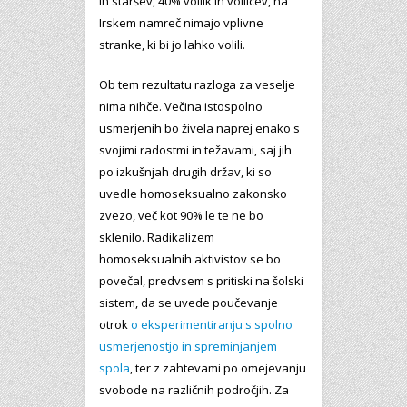
in staršev, 40% volilk in volilcev, na
Irskem namreč nimajo vplivne
stranke, ki bi jo lahko volili.
Ob tem rezultatu razloga za veselje
nima nihče. Večina istospolno
usmerjenih bo živela naprej enako s
svojimi radostmi in težavami, saj jih
po izkušnjah drugih držav, ki so
uvedle homoseksualno zakonsko
zvezo, več kot 90% le te ne bo
sklenilo. Radikalizem
homoseksualnih aktivistov se bo
povečal, predvsem s pritiski na šolski
sistem, da se uvede poučevanje
otrok
o eksperimentiranju s spolno
usmerjenostjo in spreminjanjem
spola
, ter z zahtevami po omejevanju
svobode na različnih področjih. Za