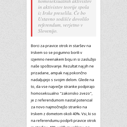
homoseksualnih aktivistov
in aktivistov teorije spola
iz Irske preselila. Če bo
Ustavno sodišče dovolilo
referendum, verjetno v
Slovenijo.
Borci za pravice otrok in staršev na
Irskem so se pogumno borili v
izjemno neenakem boju in si zaslužijo
naše spoštovanje. Rezultat naj jih ne
prizadane, ampak naj pokončno
nadaljujejo s svojim delom. Glede na
to, da vse največje stranke podpirajo
homoseksualno "zakonsko zvezo",
je z referendumom nastal potencial
za novo najmočnejšo stranko na
Irskem z dometom okoli 40%. Vsi, ki so
na referendumu podprli pravice otrok