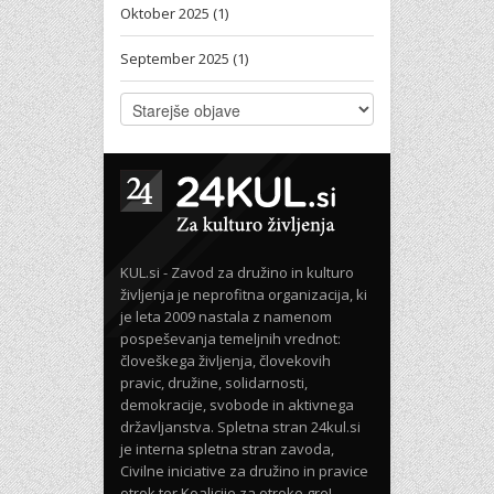
Oktober 2025 (1)
September 2025 (1)
KUL.si - Zavod za družino in kulturo
življenja je neprofitna organizacija, ki
je leta 2009 nastala z namenom
pospeševanja temeljnih vrednot:
človeškega življenja, človekovih
pravic, družine, solidarnosti,
demokracije, svobode in aktivnega
državljanstva. Spletna stran 24kul.si
je interna spletna stran zavoda,
Civilne iniciative za družino in pravice
otrok ter Koalicije za otroke gre!.