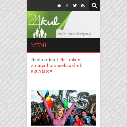
MENI
Naslovnica
/
Na Irskem
zmaga homoseksualnih
aktivistov