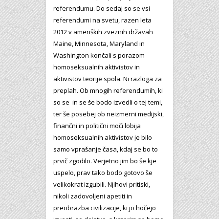
referendumu. Do sedaj so se vsi
referendumi na svetu, razen leta
2012 v ameriških zveznih državah
Maine, Minnesota, Maryland in
Washington končali s porazom
homoseksualnih aktivistov in
aktivistov teorije spola. Ni razloga za
preplah. Ob mnogih referendumih, ki
so se in se še bodo izvedli o tej temi,
ter še posebej ob neizmerni medijski,
finančni in politični moči lobija
homoseksualnih aktivistov je bilo
samo vprašanje časa, kdaj se bo to
prvič zgodilo. Verjetno jim bo še kje
uspelo, prav tako bodo gotovo še
velikokrat izgubili. Njihovi pritiski,
nikoli zadovoljeni apetiti in
preobrazba civilizacije, ki jo hočejo