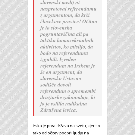
slovenski medij ni
nasprotoval referendumu
z argumentom, da krši
človekove pravice! Očitno
je to slovenska
pogruntavščina ali pa
taktika homoseksualnih
aktivistov, ko mislijo, da
bodo na referendumu
izgubili. Izveden
referendum na Irskem je
še en argument, da
slovensko Ustavno
sodišče dovoli
referendum o spremembi
družinske zakonodaje, ki
jo je vsilila radikalna
Združena levica.
Irska je prva država na svetu, kjer so
tako odločitev podprli ljudje na