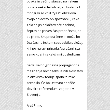
otroke in večino staršev na Irskem
prihaja nekaj težkih let, ko bodo tudi
mnogi, ki so volili "yes", obžalovali
svojo odločitev ob spoznanju, kako
zelo se jih odločitev tiče osebno,
čeprav so jih ves čas prepričevali, da
se jih ne. Skupnost žene in moža bo
čez čas na Irskem spet dobila položaj,
ki ji po naravi pripada. Vprašanji sta
samo kdaj in s kakšnimi posledicami.
Sedaj se bo globalna propagandna
mašinerija homoseksualnih aktivistov
in aktivistov teorije spola iz Irske
preselila. Če bo Ustavno sodišče
dovolilo referendum, verjetno v
Slovenijo.
Aleš Primc