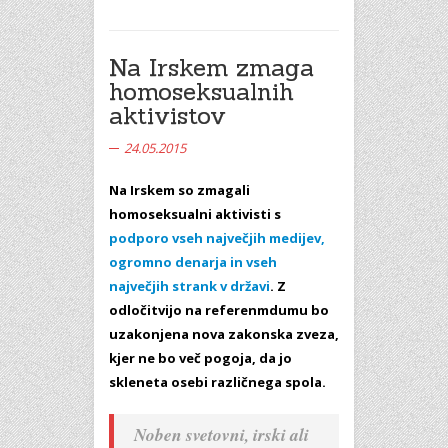
Na Irskem zmaga
homoseksualnih
aktivistov
24.05.2015
Na Irskem so zmagali
homoseksualni aktivisti s
podporo vseh največjih medijev,
ogromno denarja in vseh
največjih strank v državi
. Z
odločitvijo na referenmdumu bo
uzakonjena nova zakonska zveza,
kjer ne bo več pogoja, da jo
skleneta osebi različnega spola.
Noben svetovni, irski ali