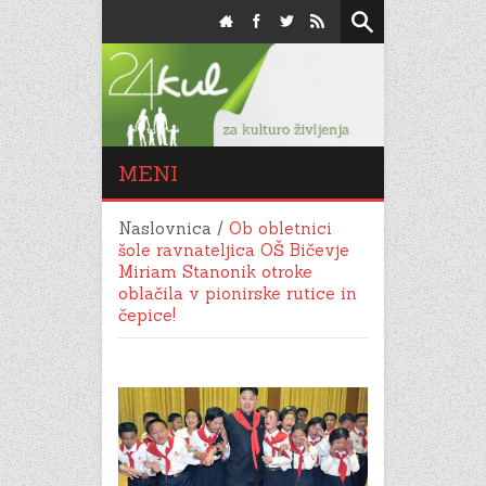
MENI
Naslovnica
/
Ob obletnici
šole ravnateljica OŠ Bičevje
Miriam Stanonik otroke
oblačila v pionirske rutice in
čepice!