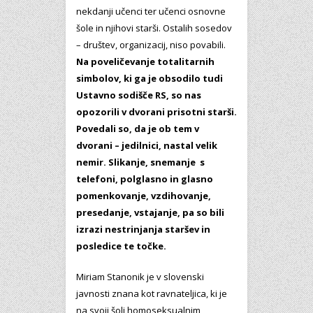
nekdanji učenci ter učenci osnovne
šole in njihovi starši. Ostalih sosedov
– društev, organizacij, niso povabili.
Na poveličevanje totalitarnih
simbolov, ki ga je obsodilo tudi
Ustavno sodišče RS, so nas
opozorili v dvorani prisotni starši.
Povedali so, da je ob tem v
dvorani – jedilnici, nastal velik
nemir. Slikanje, snemanje s
telefoni, polglasno in glasno
pomenkovanje, vzdihovanje,
presedanje, vstajanje, pa so bili
izrazi nestrinjanja staršev in
posledice te točke.
Miriam Stanonik je v slovenski
javnosti znana kot ravnateljica, ki je
na svoji šoli homoseksualnim