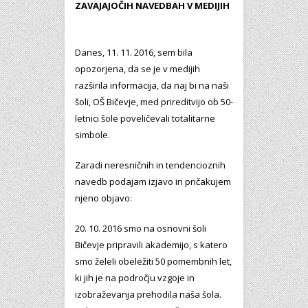
ZAVAJAJOČIH NAVEDBAH V MEDIJIH
Danes, 11. 11. 2016, sem bila
opozorjena, da se je v medijih
razširila informacija, da naj bi na naši
šoli, OŠ Bičevje, med prireditvijo ob 50-
letnici šole poveličevali totalitarne
simbole.
Zaradi neresničnih in tendencioznih
navedb podajam izjavo in pričakujem
njeno objavo:
20. 10. 2016 smo na osnovni šoli
Bičevje pripravili akademijo, s katero
smo želeli obeležiti 50 pomembnih let,
ki jih je na področju vzgoje in
izobraževanja prehodila naša šola.