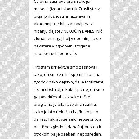
Celotna zasnova prazničnega
meseca (izdani zbornik Zrasli ste iz
bičja, priložnostna razstava in
akademija) je bila zastavljena v
nizanju dejstev NEKOČ in DANES. Nič
zlonamernega, bolj v opomin, da se
nekatere v zgodovini storjene
napake ne bi ponovile.
Program prireditve smo zasnovali
tako, da smo z njim spomnili tudi na
zgodovinsko dejstvo, da je totalitarni
režim obstajal, nikakor pa ne, da smo
ga poveličevali. Iz vsake točke
programa je bila razvidna razlika,
kako je bilo nekoč in kaj/kako je to
danes. Takrat vse zelo neosebno, a
politično zgledno, današnji pristop k
otrokom pa je oseben, neposreden,