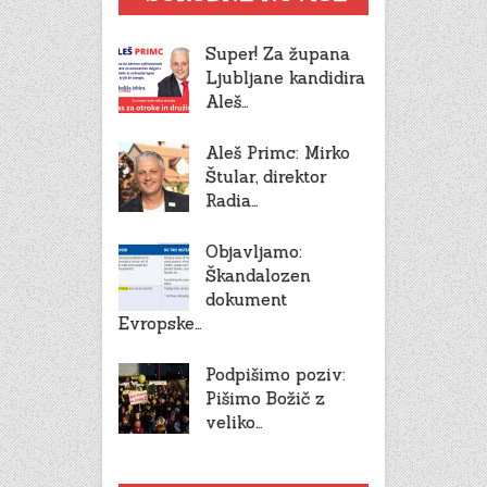
Super! Za župana
Ljubljane kandidira
Aleš…
Aleš Primc: Mirko
Štular, direktor
Radia…
Objavljamo:
Škandalozen
dokument
Evropske…
Podpišimo poziv:
Pišimo Božič z
veliko…