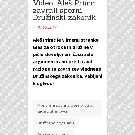
Video: Aleš Primc
zavrnil sporni
Družinski zakonik
07.03.2017
Aleš Primc je v imenu stranke
Glas za otroke in družine v
pičlo dovoljenem času zelo
argumentirano predstavil
razloge za zavrnitev vladnega
Družinskega zakonika. Vabljeni
k ogledu!
Montirani sodni proces proti dr.
tadeju strehovcu
Družbeno dogajanje
Družinski zakonik