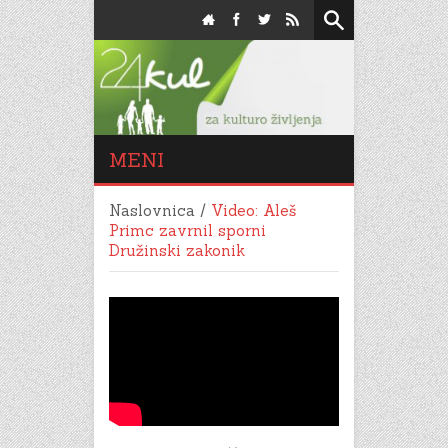
MENI
Naslovnica
/
Video: Aleš
Primc zavrnil sporni
Družinski zakonik