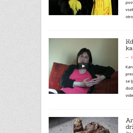
posv
vseb
otr
Kd
ka
1
Kan
pre
se l
dode
vid
An
dr