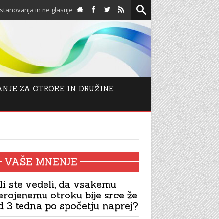
 glasujejo proti njim!
Spodbuda za adventni čas: Odpo
ANJE ZA OTROKE IN DRUŽINE
VAŠE MNENJE
li ste vedeli, da vsakemu
erojenemu otroku bije srce že
d 3 tedna po spočetju naprej?