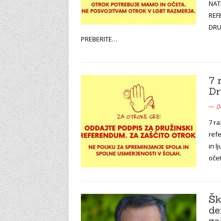
NAT
REF
DRU
PREBERITE…
7 
Dr
0
7 ra
ref
in l
oče
Šk
de
za