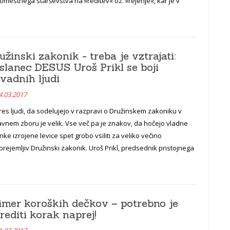
mestnega starševstva na »reditev« oz. »rejenje«, kar je v
užinski zakonik - treba je vztrajati:
slanec DESUS Uroš Prikl se boji
vadnih ljudi
4.03.2017
res ljudi, da sodelujejo v razpravi o Družinskem zakoniku v
vnem zboru je velik. Vse več pa je znakov, da hočejo vladne
nke izrojene levice spet grobo vsiliti za veliko večino
rejemljiv Družinski zakonik. Uroš Prikl, predsednik pristojnega
imer koroških dečkov – potrebno je
rediti korak naprej!