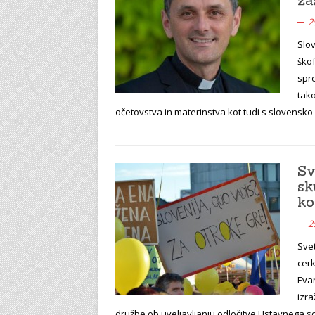
2
Slo
škof
spr
tak
očetovstva in materinstva kot tudi s slovensk
Sv
sk
ko
2
Svet
cer
Evan
izr
družbe ob uveljavljanju odločitve Ustavnega s