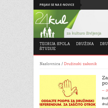
PRIJAVI SE NA E-NOVICE
Levičarski kapi
TEORIJA SPOLA
DRUŽINA
DRU
ŠTUDIJE
Naslovnica
/
Družinski zakonik
Za
po
0
Bod
druž