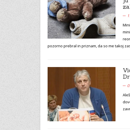
ju
za
1
Mini
min
reor
pozorno prebral in priznam, da so me takoj zas
Vi
Dr
0
Aleš
dov
zavr