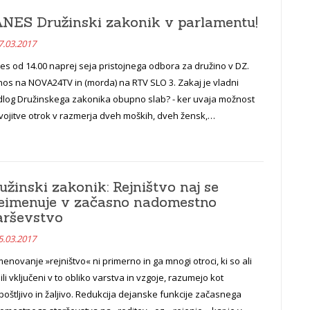
NES Družinski zakonik v parlamentu!
7.03.2017
s od 14.00 naprej seja pristojnega odbora za družino v DZ.
nos na NOVA24TV in (morda) na RTV SLO 3. Zakaj je vladni
dlog Družinskega zakonika obupno slab? - ker uvaja možnost
vojitve otrok v razmerja dveh moških, dveh žensk,…
užinski zakonik: Rejništvo naj se
eimenuje v začasno nadomestno
arševstvo
5.03.2017
enovanje »rejništvo« ni primerno in ga mnogi otroci, ki so ali
ili vključeni v to obliko varstva in vzgoje, razumejo kot
oštljivo in žaljivo. Redukcija dejanske funkcije začasnega