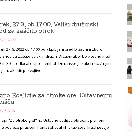
rek, 27.9., ob 17.00, Veliki družinski
od za zaščito otrok
3.09.2022
rek 27. 9. 2022 ob 17.00 bo v Ljubljani pred Državnim zborom
ki shod za zaščito otrok in družin. Državni zbor bo v tednu med
9. in 30. 9. odločal o spremembah Družinskega zakonika. Z njimi
ejo uzakoniti posvojitve…
smo Koalicije za otroke gre! Ustavnemu
dišču
6.05.2021
icija "Za otroke gre!" na Ustavno sodišče obrača s pismom,
ne podleže pritiskom homoseksualnih aktivistov, ki zahtevajo