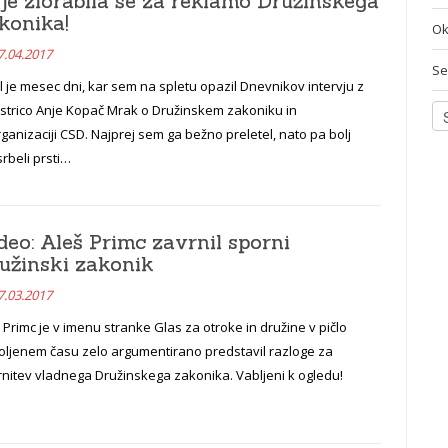
 je zlorabila še za reklamo Družinskega
konika!
Ok
7.04.2017
Se
l je mesec dni, kar sem na spletu opazil Dnevnikov intervju z
istrico Anje Kopač Mrak o Družinskem zakoniku in
ganizaciji CSD. Najprej sem ga bežno preletel, nato pa bolj
rbeli prsti…
deo: Aleš Primc zavrnil sporni
užinski zakonik
7.03.2017
 Primc je v imenu stranke Glas za otroke in družine v pičlo
oljenem času zelo argumentirano predstavil razloge za
nitev vladnega Družinskega zakonika. Vabljeni k ogledu!