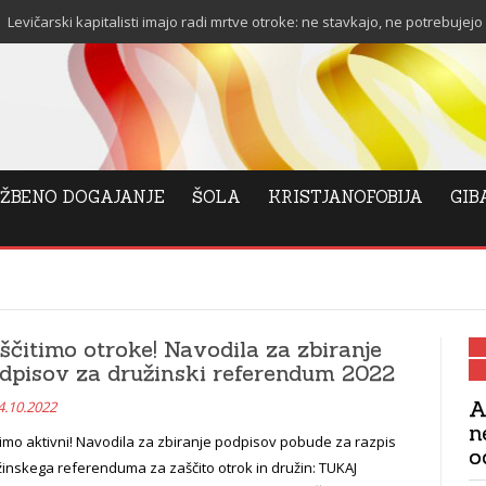
talisti imajo radi mrtve otroke: ne stavkajo, ne potrebujejo stanovanja in ne
ŽBENO DOGAJANJE
ŠOLA
KRISTJANOFOBIJA
GIB
ščitimo otroke! Navodila za zbiranje
dpisov za družinski referendum 2022
A
4.10.2022
n
imo aktivni! Navodila za zbiranje podpisov pobude za razpis
o
inskega referenduma za zaščito otrok in družin: TUKAJ