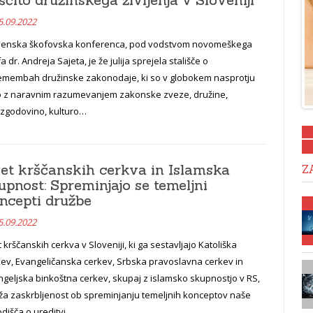
5.09.2022
venska škofovska konferenca, pod vodstvom novomeškega
a dr. Andreja Sajeta, je že julija sprejela stališče o
emembah družinske zakonodaje, ki so v globokem nasprotju
o z naravnim razumevanjem zakonske zveze, družine,
o zgodovino, kulturo…
et krščanskih cerkva in Islamska
Z
upnost: Spreminjajo se temeljni
ncepti družbe
5.09.2022
 krščanskih cerkva v Sloveniji, ki ga sestavljajo Katoliška
kev, Evangeličanska cerkev, Srbska pravoslavna cerkev in
geljska binkoštna cerkev, skupaj z islamsko skupnostjo v RS,
aža zaskrbljenost ob spreminjanju temeljnih konceptov naše
odišča o ureditvi…