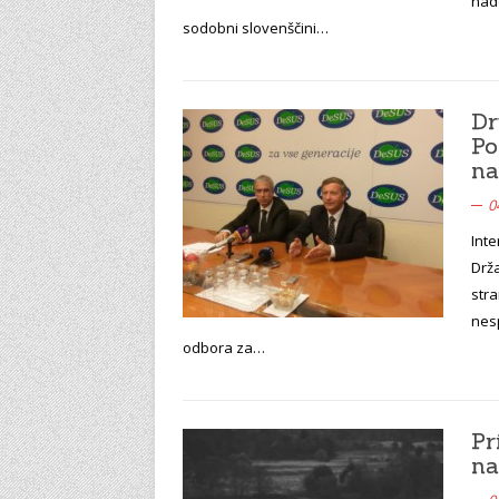
nado
sodobni slovenščini…
Dr
Po
na
0
Inte
Drža
stra
nesp
odbora za…
Pr
na