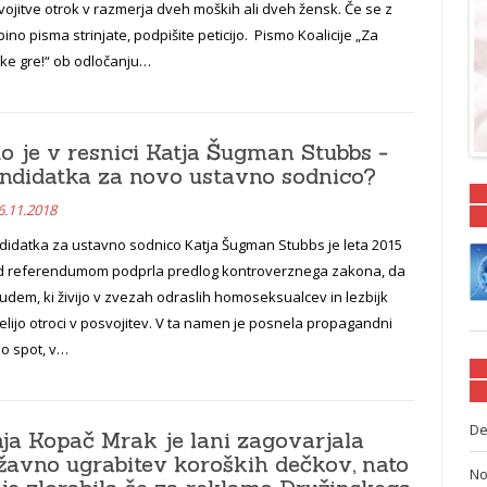
ojitve otrok v razmerja dveh moških ali dveh žensk. Če se z
ino pisma strinjate, podpišite peticijo. Pismo Koalicije „Za
oke gre!“ ob odločanju…
o je v resnici Katja Šugman Stubbs -
ndidatka za novo ustavno sodnico?
6.11.2018
didatka za ustavno sodnico Katja Šugman Stubbs je leta 2015
d referendumom podprla predlog kontroverznega zakona, da
judem, ki živijo v zvezah odraslih homoseksualcev in lezbijk
lijo otroci v posvojitev. V ta namen je posnela propagandni
eo spot, v…
De
ja Kopač Mrak je lani zagovarjala
žavno ugrabitev koroških dečkov, nato
No