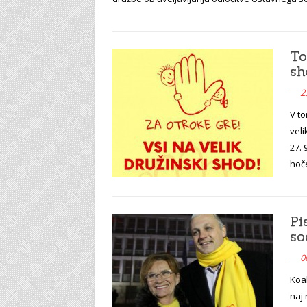
To
sh
2
V to
veli
27. 
hoč
Pi
so
0
Koal
naj 