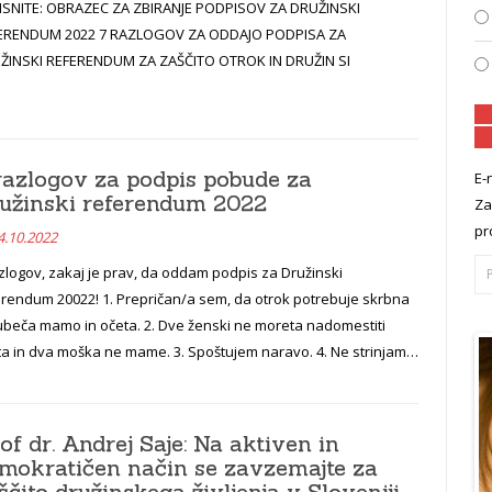
ISNITE: OBRAZEC ZA ZBIRANJE PODPISOV ZA DRUŽINSKI
ERENDUM 2022 7 RAZLOGOV ZA ODDAJO PODPISA ZA
ŽINSKI REFERENDUM ZA ZAŠČITO OTROK IN DRUŽIN SI
razlogov za podpis pobude za
E-
užinski referendum 2022
Za
pr
4.10.2022
zlogov, zakaj je prav, da oddam podpis za Družinski
erendum 20022! 1. Prepričan/a sem, da otrok potrebuje skrbna
jubeča mamo in očeta. 2. Dve ženski ne moreta nadomestiti
ta in dva moška ne mame. 3. Spoštujem naravo. 4. Ne strinjam…
of dr. Andrej Saje: Na aktiven in
mokratičen način se zavzemajte za
ščito družinskega življenja v Sloveniji