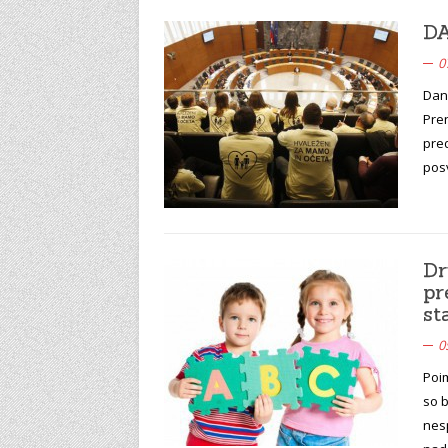
DA
0
Dane
Pre
pre
pos
Dr
pr
st
0
Poim
so b
nesp