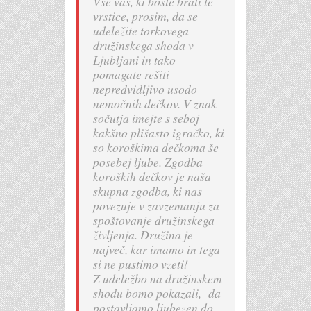
Vse vas, ki boste brali te
vrstice, prosim, da se
udeležite torkovega
družinskega shoda v
Ljubljani in tako
pomagate rešiti
nepredvidljivo usodo
nemočnih dečkov. V znak
sočutja imejte s seboj
kakšno plišasto igračko, ki
so koroškima dečkoma še
posebej ljube. Zgodba
koroških dečkov je naša
skupna zgodba, ki nas
povezuje v zavzemanju za
spoštovanje družinskega
življenja. Družina je
največ, kar imamo in tega
si ne pustimo vzeti!
Z udeležbo na družinskem
shodu bomo pokazali, da
postavljamo ljubezen do