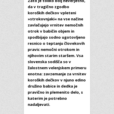
Zato je toliko bolj neverjetno,
da v tragično zgodbo
koroških dečkov vpleteni
»strokovnjaki« na vse načine
zavlačujejo vrnitev nemočnih
otrok v babičin objem in
spodbijajo sodno ugotovljeno
resnico o teptanju človekovih
pravic nemočni otrokom in
njihovim starim staršem. Vsa
slovenska sodišča so v
žalostnem velenjskem primeru
enotna: zavzemanje za vrnitev
koroških dečkov v njuno edino
družino babice in dedka je
pravično in plemenito delo, s
katerim je potrebno
nadaljevati.