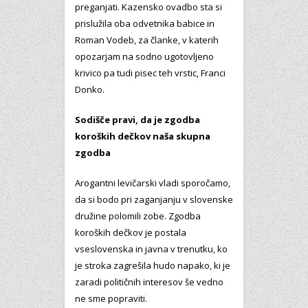
preganjati. Kazensko ovadbo sta si
prislužila oba odvetnika babice in
Roman Vodeb, za članke, v katerih
opozarjam na sodno ugotovljeno
krivico pa tudi pisec teh vrstic, Franci
Donko.
Sodišče pravi, da je zgodba
koroških dečkov naša skupna
zgodba
Arogantni levičarski vladi sporočamo,
da si bodo pri zaganjanju v slovenske
družine polomili zobe. Zgodba
koroških dečkov je postala
vseslovenska in javna v trenutku, ko
je stroka zagrešila hudo napako, ki je
zaradi političnih interesov še vedno
ne sme popraviti.