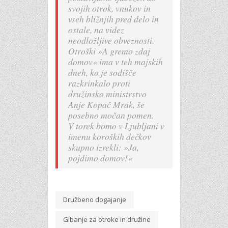
svojih otrok, vnukov in
vseh bližnjih pred delo in
ostale, na videz
neodložljive obveznosti.
Otroški »A gremo zdaj
domov« ima v teh majskih
dneh, ko je sodišče
razkrinkalo proti
družinsko ministrstvo
Anje Kopač Mrak, še
posebno močan pomen.
V torek bomo v Ljubljani v
imenu koroških dečkov
skupno izrekli: »Ja,
pojdimo domov!«
Družbeno dogajanje
Gibanje za otroke in družine