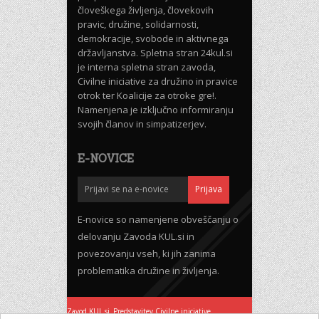
človeškega življenja, človekovih
pravic, družine, solidarnosti,
demokracije, svobode in aktivnega
državljanstva. Spletna stran 24kul.si
je interna spletna stran zavoda,
Civilne iniciative za družino in pravice
otrok ter Koalicije za otroke gre!.
Namenjena je izključno informiranju
svojih članov in simpatizerjev.
E-NOVICE
E-novice so namenjene obveščanju o
delovanju Zavoda KUL.si in
povezovanju vseh, ki jih zanima
problematika družine in življenja.
Zavod KUL.si
Predstavitev Civilne iniciative