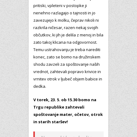
pritiski, vpleteni v postopke ji
nenehno razlagajo o tajnosti in jo
zavezujejo k molku, čeprav nikoli ni
razkrila ničesar, razen nekaj svojih
občutkov, ki jih je delila z menoj in bila
zato takoj klicana na odgovornost.
Temu ustrahovanju je treba narediti
konec, zato se bomo na družinskem
shodu zavzeli za spoštovanje naših
vrednot, zahtevali popravo krivice in
vrnitev otrok v ljubeč objem babice in
dedka.
V torek, 23. 5. ob 15.30 bomo na
Trgu republike zahtevali
spoštovanje mater, očetov, otrok
in starih staršev!