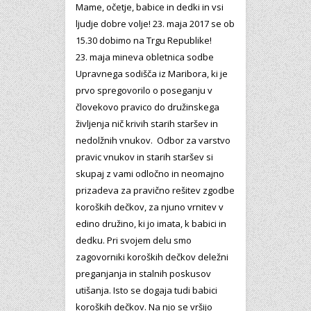
Mame, očetje, babice in dedki in vsi
ljudje dobre volje! 23. maja 2017 se ob
15.30 dobimo na Trgu Republike!
23. maja mineva obletnica sodbe
Upravnega sodišča iz Maribora, ki je
prvo spregovorilo o poseganju v
človekovo pravico do družinskega
življenja nič krivih starih staršev in
nedolžnih vnukov. Odbor za varstvo
pravic vnukov in starih staršev si
skupaj z vami odločno in neomajno
prizadeva za pravično rešitev zgodbe
koroških dečkov, za njuno vrnitev v
edino družino, ki jo imata, k babici in
dedku. Pri svojem delu smo
zagovorniki koroških dečkov deležni
preganjanja in stalnih poskusov
utišanja. Isto se dogaja tudi babici
koroških dečkov. Na njo se vršijo