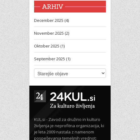
ARHIV
December 2025 (4)
November 2025 (2)
Oktober 2025 (1)
September 2025 (1)
KUL.si - Zavod za družino in kulturo
življenja je neprofitna organizacija, ki
je leta 2009 nastala z namenom
pospeševanja temeljnih vrednot: