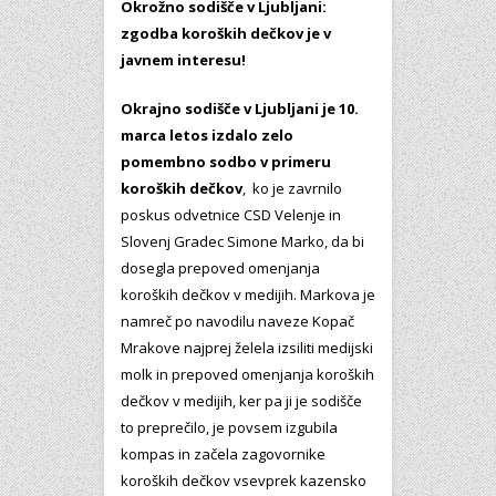
Okrožno sodišče v Ljubljani:
zgodba koroških dečkov je v
javnem interesu!
Okrajno sodišče v Ljubljani je 10.
marca letos izdalo zelo
pomembno sodbo v primeru
koroških dečkov
, ko je zavrnilo
poskus odvetnice CSD Velenje in
Slovenj Gradec Simone Marko, da bi
dosegla prepoved omenjanja
koroških dečkov v medijih. Markova je
namreč po navodilu naveze Kopač
Mrakove najprej želela izsiliti medijski
molk in prepoved omenjanja koroških
dečkov v medijih, ker pa ji je sodišče
to preprečilo, je povsem izgubila
kompas in začela zagovornike
koroških dečkov vsevprek kazensko