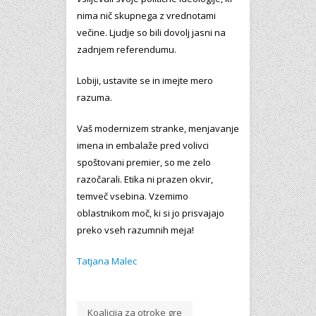
nima nič skupnega z vrednotami
večine. Ljudje so bili dovolj jasni na
zadnjem referendumu.
Lobiji, ustavite se in imejte mero
razuma.
Vaš modernizem stranke, menjavanje
imena in embalaže pred volivci
spoštovani premier, so me zelo
razočarali. Etika ni prazen okvir,
temveč vsebina. Vzemimo
oblastnikom moč, ki si jo prisvajajo
preko vseh razumnih meja!
Tatjana Malec
Koalicija za otroke gre