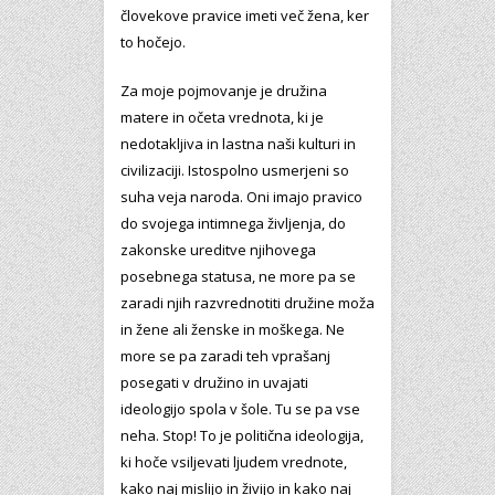
človekove pravice imeti več žena, ker
to hočejo.
Za moje pojmovanje je družina
matere in očeta vrednota, ki je
nedotakljiva in lastna naši kulturi in
civilizaciji. Istospolno usmerjeni so
suha veja naroda. Oni imajo pravico
do svojega intimnega življenja, do
zakonske ureditve njihovega
posebnega statusa, ne more pa se
zaradi njih razvrednotiti družine moža
in žene ali ženske in moškega. Ne
more se pa zaradi teh vprašanj
posegati v družino in uvajati
ideologijo spola v šole. Tu se pa vse
neha. Stop! To je politična ideologija,
ki hoče vsiljevati ljudem vrednote,
kako naj mislijo in živijo in kako naj