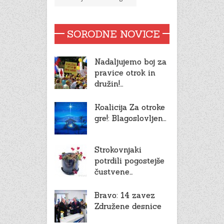
SORODNE NOVICE
Nadaljujemo boj za
pravice otrok in
družin!…
Koalicija Za otroke
gre!: Blagoslovljen…
Strokovnjaki
potrdili pogostejše
čustvene…
Bravo: 14 zavez
Združene desnice