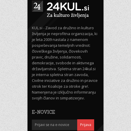
KUL.si - Zavod za družino in kulturo
življenja je neprofitna organizacija, ki
je leta 2009 nastala z namenom
pospeševanja temeljnih vrednot:
človeškega življenja, človekovih
pravic, družine, solidarnosti,
demokracije, svobode in aktivnega
državljanstva. Spletna stran 24kul.si
je interna spletna stran zavoda,
Civilne iniciative za družino in pravice
otrok ter Koalicije za otroke gre!.
Namenjena je izključno informiranju
svojih članov in simpatizerjev.
E-NOVICE