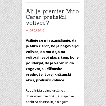
Ali je premier Miro
Cerar prelisičil
volivce?
04.03.2015
Vsiljuje se mi razmišljanje, da
je Miro Cerar, ko je nagovarjal
volivce, da mu dajo na
volitvah svoj glas s tem, ko je
poudarjal, da je veren in da
zagovarja krščanske
vrednote, torej krščanski
etos, prelisičil volivce.
Redefinicja pojma družine v
družinskem zakoniku, ki šteje dve
osebi za družino in jo njegova