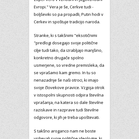
Evropi." Vera je še, Cerkve tudi -
boljševiki so pa propadli, Putin hodi v
Cerkev in spoštuje tradicijo naroda.
Stranke, ki s takšnimi "eksotičnimi
"predlogi dosegajo svoje politične
cilje tudi tako, da izrabljajo manjšino,
konkretno drugače spolno
usmerjene, so vredne premisleka, da
se vprašamo kam gremo. In tu so
nenazadnje še naši otroci, ki imajo
svoje človekove pravice. Vzgoja otrok
v istospolni skupnosti odpira številna
vprašanja, na katera so dale številne
raziskave in razprave tudi številne
odgovore, ki jih je treba upoštevati.
S takšno aroganco nam ne boste
vsiljevali svoje politične ideologije, ki