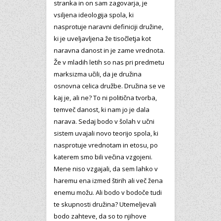
stranka in on sam zagovarja, je
vsiljena ideologija spola, ki
nasprotuje naravni definiciji družine,
ki je uveljavljena že tisočletja kot
naravna danost in je zame vrednota.
Že v mladih letih so nas pri predmetu
marksizma učili, da je družina
osnovna celica družbe. Družina se ve
kaj je, ali ne? To ni politična tvorba,
temveč danost, ki nam jo je dala
narava. Sedaj bodo v šolah v učni
sistem uvajali novo teorijo spola, ki
nasprotuje vrednotam in etosu, po
katerem smo bili večina vzgojeni.
Mene niso vzgajali, da sem lahko v
haremu ena izmed štirih ali več žena
enemu možu. Ali bodo v bodoče tudi
te skupnosti družina? Utemeljevali
bodo zahteve, da so to njihove