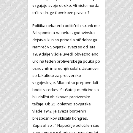
vzgajajo svoje otroke. Ali niste morda
trčili v druge človekove pravice?
Politika nekaterih političnih strank me
žal spominja na neka zgodovinska
dejstva, ki niso prinesla nič dobrega.
Namreč v Sovjetski zvezi so od leta
1939 dalje v šole uvedli obvezno eno
uro na teden protiverskega pouka po
osnovnih in srednjih šolah. Ustanovili
so fakulteto za protiversko
vzgojeslovje. Mladini so prepovedali
hoditi v cerkev. Slušatelji medicine so
bili dolžni obiskovati protiverske
tečaje. Ob 25. obletnici sovjetske
vlade 1942. je zveza borbenih
brezbožnikov sklicala kongres.
Zapisali so : " Napočil je odločilen čas
zoper vero v vzhodni in jugovzhodni