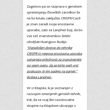
Zagotovo pa se razprava o genskem
spreminjanju človeških zarodkov še
ne bo kmalu zaključila. CRISPR/Cas9
je znan zaradi svoje enostavne
uporabe, zato se Lanphier boji, da bo
vse več znanstvenikov želelo
izboljšati Huangovo študijo.
"Vsesplošen dostop do tehnike
CRISPR in njegova enostavna uporaba
ustvarjata priložnosti za znanstvenike
po vsem svetu, da se lotijo vseh vrst
poskusov, ki jim padejo na pamet,"
dodaja Lanphier.
Vir iz Kitajske, ki je seznanjen z
razvojem omenjenih genskih tehnik,
trdi, da se vsaj štiri raziskovalne
skupine na Kitajskem ukvarjajo z