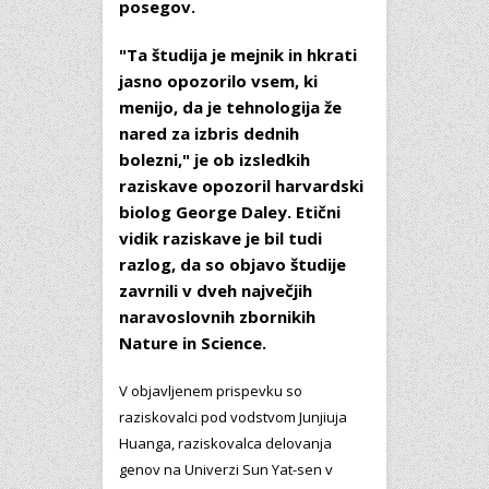
posegov.
"Ta študija je mejnik in hkrati
jasno opozorilo vsem, ki
menijo, da je tehnologija že
nared za izbris dednih
bolezni," je ob izsledkih
raziskave opozoril harvardski
biolog George Daley. Etični
vidik raziskave je bil tudi
razlog, da so objavo študije
zavrnili v dveh največjih
naravoslovnih zbornikih
Nature in Science.
V objavljenem prispevku so
raziskovalci pod vodstvom Junjiuja
Huanga, raziskovalca delovanja
genov na Univerzi Sun Yat-sen v