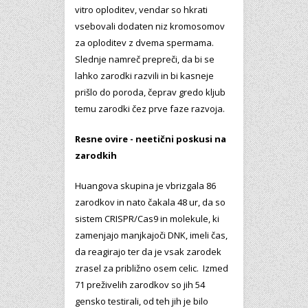
vitro oploditev, vendar so hkrati
vsebovali dodaten niz kromosomov
za oploditev z dvema spermama.
Slednje namreč prepreči, da bi se
lahko zarodki razvili in bi kasneje
prišlo do poroda, čeprav gredo kljub
temu zarodki čez prve faze razvoja.
Resne ovire - neetični poskusi na
zarodkih
Huangova skupina je vbrizgala 86
zarodkov in nato čakala 48 ur, da so
sistem CRISPR/Cas9 in molekule, ki
zamenjajo manjkajoči DNK, imeli čas,
da reagirajo ter da je vsak zarodek
zrasel za približno osem celic. Izmed
71 preživelih zarodkov so jih 54
gensko testirali, od teh jih je bilo