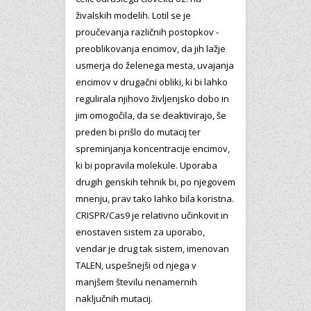
živalskih modelih. Lotil se je
proučevanja različnih postopkov -
preoblikovanja encimov, da jih lažje
usmerja do želenega mesta, uvajanja
encimov v drugačni obliki, ki bi lahko
regulirala njihovo življenjsko dobo in
jim omogočila, da se deaktivirajo, še
preden bi prišlo do mutacij ter
spreminjanja koncentracije encimov,
ki bi popravila molekule. Uporaba
drugih genskih tehnik bi, po njegovem
mnenju, prav tako lahko bila koristna.
CRISPR/Cas9 je relativno učinkovit in
enostaven sistem za uporabo,
vendar je drug tak sistem, imenovan
TALEN, uspešnejši od njega v
manjšem številu nenamernih
naključnih mutacij.