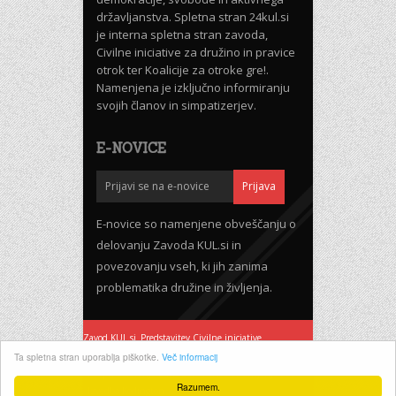
državljanstva. Spletna stran 24kul.si
je interna spletna stran zavoda,
Civilne iniciative za družino in pravice
otrok ter Koalicije za otroke gre!.
Namenjena je izključno informiranju
svojih članov in simpatizerjev.
E-NOVICE
E-novice so namenjene obveščanju o
delovanju Zavoda KUL.si in
povezovanju vseh, ki jih zanima
problematika družine in življenja.
Zavod KUL.si
Predstavitev Civilne iniciative
Pogoji uporabe
Ta spletna stran uporablja piškotke.
Več informacij
Podpri delovanje 24KUL.si - Pohod za življenje 2020
Razumem.
Izvedba Kodington