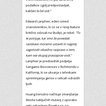
podatkov zgolj predpostavljali,
kakšen bi bil izid."
Edward Lanphier, eden izmed
znanstvenikov, ki so se v reviji Nature
kritično odzvali na študijo, je rekel:
"To
le potrjuje, kar smo že povedali:
raziskavo moramo ustaviti in najprej
zagotoviti obsežno razpravo o tem,
kam vse skupaj pravzaprav vodi."
Lanphier je predsednik podjetja
Sangamo Biosciences v Richmondu v
Kaliforniji, ki se ukvarja s tehnikami
spreminjanja genov v celicah odraslih
ljudi.
Huang trenutno načrtuje zmanjšanje
števila naključnih mutacij z uporabo
celic odraslega človeka oz. na