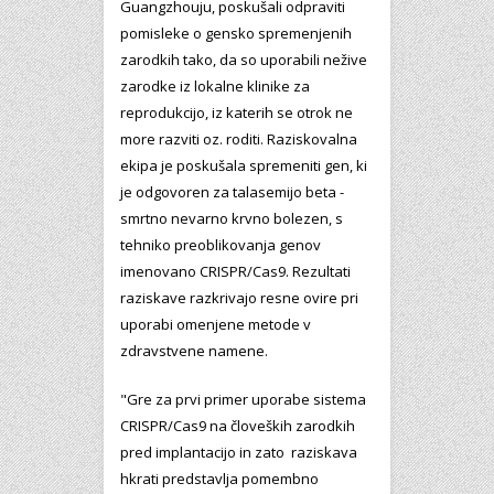
Guangzhouju, poskušali odpraviti
pomisleke o gensko spremenjenih
zarodkih tako, da so uporabili nežive
zarodke iz lokalne klinike za
reprodukcijo, iz katerih se otrok ne
more razviti oz. roditi. Raziskovalna
ekipa je poskušala spremeniti gen, ki
je odgovoren za talasemijo beta -
smrtno nevarno krvno bolezen, s
tehniko preoblikovanja genov
imenovano CRISPR/Cas9. Rezultati
raziskave razkrivajo resne ovire pri
uporabi omenjene metode v
zdravstvene namene.
"Gre za prvi primer uporabe sistema
CRISPR/Cas9 na človeških zarodkih
pred implantacijo in zato raziskava
hkrati predstavlja pomembno