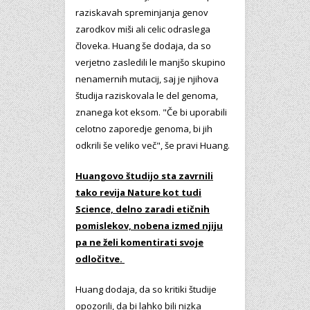
raziskavah spreminjanja genov
zarodkov miši ali celic odraslega
človeka. Huang še dodaja, da so
verjetno zasledili le manjšo skupino
nenamernih mutacij, saj je njihova
študija raziskovala le del genoma,
znanega kot eksom. "Če bi uporabili
celotno zaporedje genoma, bi jih
odkrili še veliko več", še pravi Huang.
Huangovo študijo sta zavrnili
tako revija Nature kot tudi
Science, delno zaradi etičnih
pomislekov, nobena izmed njiju
pa ne želi komentirati svoje
odločitve.
Huang dodaja, da so kritiki študije
opozorili, da bi lahko bili nizka