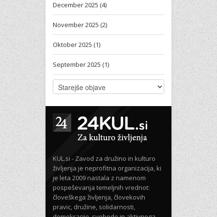
December 2025 (4)
November 2025 (2)
Oktober 2025 (1)
September 2025 (1)
KUL.si - Zavod za družino in kulturo
življenja je neprofitna organizacija, ki
je leta 2009 nastala z namenom
pospeševanja temeljnih vrednot:
človeškega življenja, človekovih
pravic, družine, solidarnosti,
demokracije, svobode in aktivnega