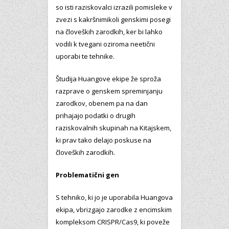
so isti raziskovalci izrazili pomisleke v
zvezi s kakršnimikoli genskimi posegi
na človeških zarodkih, ker bi lahko
vodili k tvegani oziroma neetični
uporabi te tehnike.
Študija Huangove ekipe že sproža
razprave o genskem spreminjanju
zarodkov, obenem pa na dan
prihajajo podatki o drugih
raziskovalnih skupinah na Kitajskem,
ki prav tako delajo poskuse na
človeških zarodkih.
Problematični gen
S tehniko, ki jo je uporabila Huangova
ekipa, vbrizgajo zarodke z encimskim
kompleksom CRISPR/Cas9, ki poveže