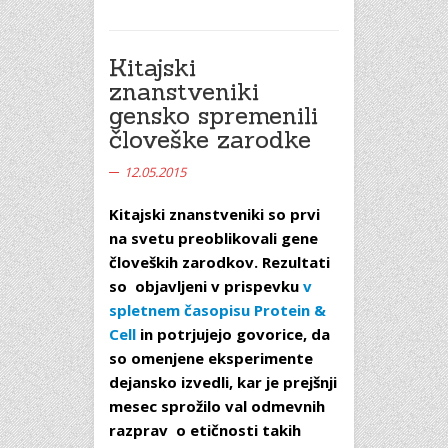
Kitajski
znanstveniki
gensko spremenili
človeške zarodke
12.05.2015
Kitajski znanstveniki so prvi
na svetu preoblikovali gene
človeških zarodkov. Rezultati
so objavljeni v prispevku
v
spletnem časopisu Protein &
Cell
in potrjujejo govorice, da
so omenjene eksperimente
dejansko izvedli, kar je prejšnji
mesec sprožilo val odmevnih
razprav o etičnosti takih