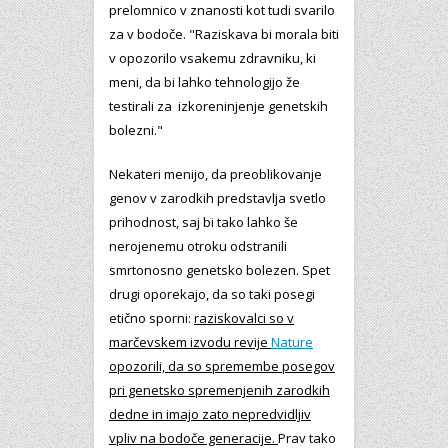
prelomnico v znanosti kot tudi svarilo
za v bodoče. "Raziskava bi morala biti
v opozorilo vsakemu zdravniku, ki
meni, da bi lahko tehnologijo že
testirali za izkoreninjenje genetskih
bolezni."
Nekateri menijo, da preoblikovanje
genov v zarodkih predstavlja svetlo
prihodnost, saj bi tako lahko še
nerojenemu otroku odstranili
smrtonosno genetsko bolezen. Spet
drugi oporekajo, da so taki posegi
etično sporni:
raziskovalci so v
marčevskem izvodu revije
Nature
opozorili, da so spremembe posegov
pri genetsko spremenjenih zarodkih
dedne in imajo zato nepredvidljiv
vpliv na bodoče generacije.
Prav tako