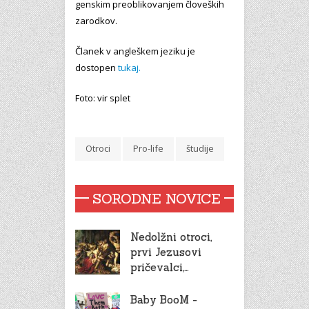
genskim preoblikovanjem človeških
zarodkov.
Članek v angleškem jeziku je
dostopen
tukaj.
Foto: vir splet
Otroci
Pro-life
študije
SORODNE NOVICE
Nedolžni otroci,
prvi Jezusovi
pričevalci,…
Baby BooM -