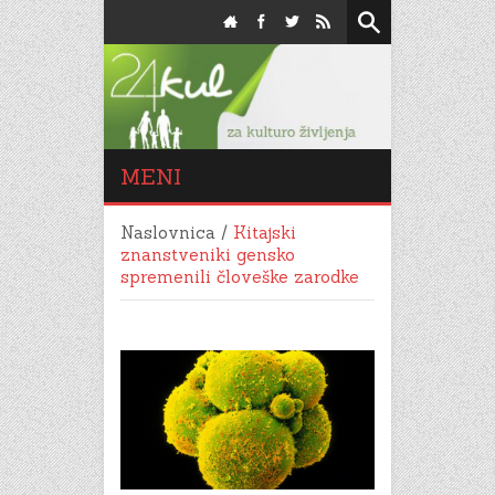
MENI
Naslovnica
/
Kitajski
znanstveniki gensko
spremenili človeške zarodke