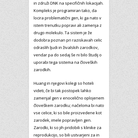
in združi DNK na specifičnih lokacijah.
Kompleks je programiran tako, da
locira problematični gen, ki ga nato v
istem trenutku popravi ali zamenja z
drugo molekulo. Ta sistem je že
dodobra poznan pri raziskavah celic
odraslih ljudi in živalskih zarodkov,
vendar pa do sedaj še ni bilo študij o
uporabi tega sistema na človeških
zarodkih.
Huang in njegovi kolegi so hoteli
videti, če bi tak postopek lahko
zamenjal gen v enocelično oplojenem
človeškem zarodku; načeloma bi nato
vse celice, ki so bile proizvedene kot
zarodek, imele popravljen gen.
Zarodki, ki so jih pridobili s klinike za
reprodukcijo, so bili ustvarjeni za in