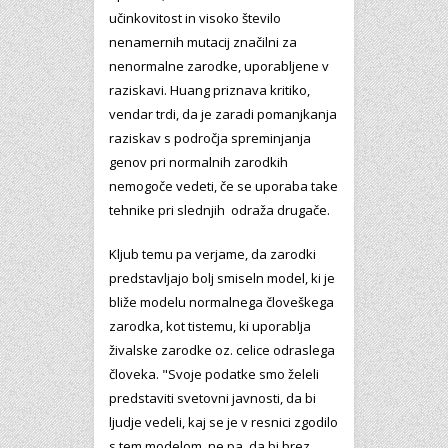
učinkovitost in visoko število
nenamernih mutacij značilni za
nenormalne zarodke, uporabljene v
raziskavi. Huang priznava kritiko,
vendar trdi, da je zaradi pomanjkanja
raziskav s področja spreminjanja
genov pri normalnih zarodkih
nemogoče vedeti, če se uporaba take
tehnike pri slednjih odraža drugače.
Kljub temu pa verjame, da zarodki
predstavljajo bolj smiseln model, ki je
bliže modelu normalnega človeškega
zarodka, kot tistemu, ki uporablja
živalske zarodke oz. celice odraslega
človeka. "Svoje podatke smo želeli
predstaviti svetovni javnosti, da bi
ljudje vedeli, kaj se je v resnici zgodilo
s tem modelom, ne pa, da bi brez