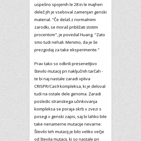
uspešno spojenih le 28 in le majhen
delež jih je vseboval zamenjan genski
material. "Če delaš z normalnimi
zarodki, se moraš približati stotim
procentom", je povedal Huang. "Zato
smo tudi nehali. Menimo, da je še
prezgodaj za take eksperimente."
Prav tako so odkrili presenetljivo
število mutacij pri naključnih tarčah -
te bi naj nastale zaradi vpliva
CRISPR/Cas9 kompleksa, ki je deloval
tudi na ostale dele genoma. Zaradi
posledic stranskega učinkovanja
kompleksa se poraja skrb v zvezi s
posegi v genski zapis, saj bi lahko bile
take nenamerne mutacije nevarne.
Število teh mutacij je bilo veliko večje
od števila mutacij, ki so nastale pri