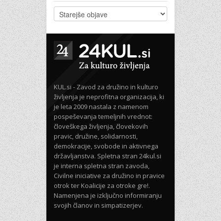
KUL.si - Zavod za družino in kulturo
življenja je neprofitna organizacija, ki
je leta 2009 nastala z namenom
pospeševanja temeljnih vrednot:
človeškega življenja, človekovih
pravic, družine, solidarnosti,
demokracije, svobode in aktivnega
državljanstva. Spletna stran 24kul.si
je interna spletna stran zavoda,
Civilne iniciative za družino in pravice
otrok ter Koalicije za otroke gre!.
Namenjena je izključno informiranju
svojih članov in simpatizerjev.