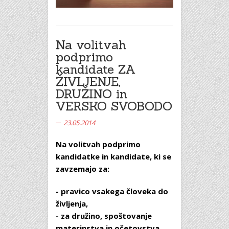
Na volitvah
podprimo
kandidate ZA
ŽIVLJENJE,
DRUŽINO in
VERSKO SVOBODO
23.05.2014
Na volitvah podprimo
kandidatke in kandidate, ki se
zavzemajo za:
- pravico vsakega človeka do
življenja,
- za družino, spoštovanje
materinstva in očetovstva