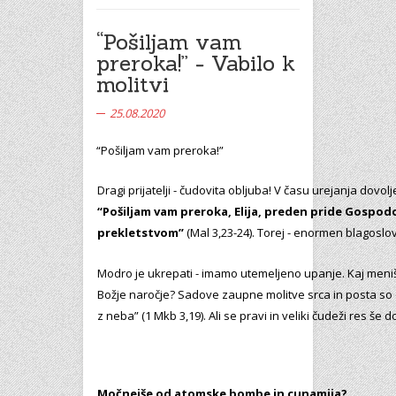
“Pošiljam vam
preroka!” - Vabilo k
molitvi
25.08.2020
“Pošiljam vam preroka!”
Dragi prijatelji - čudovita obljuba! V času urejanja dovo
“Pošiljam vam preroka, Elija, preden pride Gospodo
prekletstvom”
(Mal 3,23-24). Torej - enormen blagosl
Modro je ukrepati - imamo utemeljeno upanje. Kaj meni
Božje naročje? Sadove zaupne molitve srca in posta so o
z neba” (1 Mkb 3,19). Ali se pravi in veliki čudeži res še 
Močnejše od atomske bombe in cunamija?