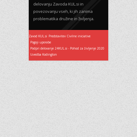
delovanju Zavoda KUL.si in
povezovanju vseh, ki jih zanima
problematika družine in življenja.
Zavod KUL.si
Predstavitev Civilne iniciative
Pogoji uporabe
Podpri delovanje 24KUL.si - Pohod za življenje 2020
Izvedba Kodington