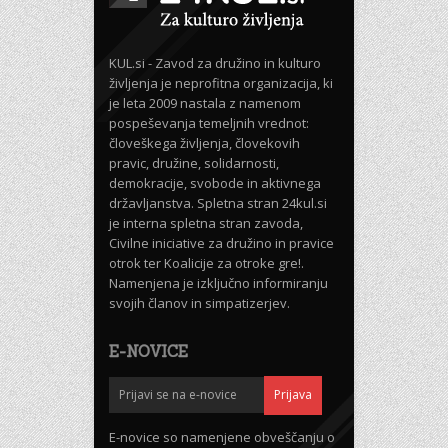
KUL.si - Zavod za družino in kulturo
življenja je neprofitna organizacija, ki
je leta 2009 nastala z namenom
pospeševanja temeljnih vrednot:
človeškega življenja, človekovih
pravic, družine, solidarnosti,
demokracije, svobode in aktivnega
državljanstva. Spletna stran 24kul.si
je interna spletna stran zavoda,
Civilne iniciative za družino in pravice
otrok ter Koalicije za otroke gre!.
Namenjena je izključno informiranju
svojih članov in simpatizerjev.
E-NOVICE
E-novice so namenjene obveščanju o