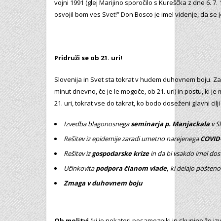
vojni 1991 (glej Marijino sporočilo s Kureščka z dne 6. 7.
osvojil bom ves Svet!” Don Bosco je imel videnje, da se je
Pridruži se ob 21. uri!
Slovenija in Svet sta tokrat v hudem duhovnem boju. Zag
minut dnevno, če je le mogoče, ob 21. uri) in postu, ki 
21. uri, tokrat vse do takrat, ko bodo doseženi glavni cilji
Izvedba blagonosnega
seminarja p. Manjackala
v Sl
Rešitev iz epidemije zaradi umetno narejenega
COVID
Rešitev iz
gospodarske krize
in da bi vsakdo imel dos
Učinkovita
podpora članom vlade,
ki delajo pošteno
Zmaga v duhovnem boju
Ob molitvi
(ki jo nekateri posamezniki in skupine že i