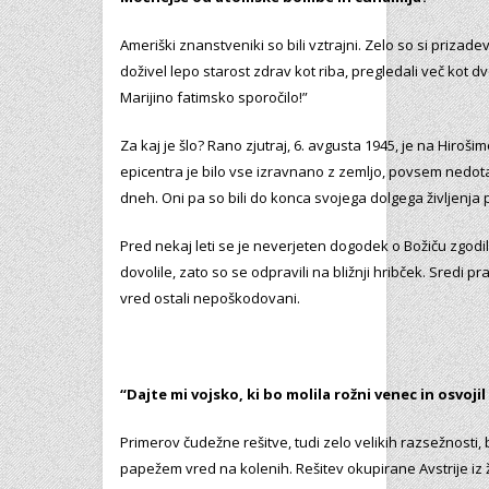
Ameriški znanstveniki so bili vztrajni. Zelo so si prizadev
doživel lepo starost zdrav kot riba, pregledali več kot dv
Marijino fatimsko sporočilo!”
Za kaj je šlo? Rano zjutraj, 6. avgusta 1945, je na Hiro
epicentra je bilo vse izravnano z zemljo, povsem nedotakn
dneh. Oni pa so bili do konca svojega dolgega življenja 
Pred nekaj leti se je neverjeten dogodek o Božiču zgodil n
dovolile, zato so se odpravili na bližnji hribček. Sredi pra
vred ostali nepoškodovani.
“Dajte mi vojsko, ki bo molila rožni venec in osvoji
Primerov čudežne rešitve, tudi zelo velikih razsežnosti, b
papežem vred na kolenih. Rešitev okupirane Avstrije iz