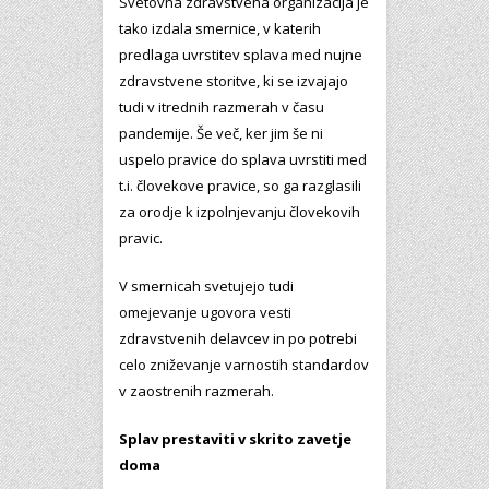
Svetovna zdravstvena organizacija je
tako izdala smernice, v katerih
predlaga uvrstitev splava med nujne
zdravstvene storitve, ki se izvajajo
tudi v itrednih razmerah v času
pandemije. Še več, ker jim še ni
uspelo pravice do splava uvrstiti med
t.i. človekove pravice, so ga razglasili
za orodje k izpolnjevanju človekovih
pravic.
V smernicah svetujejo tudi
omejevanje ugovora vesti
zdravstvenih delavcev in po potrebi
celo zniževanje varnostih standardov
v zaostrenih razmerah.
Splav prestaviti v skrito zavetje
doma