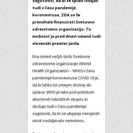
zagotoviti, da bi se splavi izvajali
tudi v času pandemije
koronavirusa. ZDA so že
prenehale financirati Svetovno
zdravstveno organizacijo. To
možnost je pred dnevi omenil tudi
slovenski premier Janša.
Ena izmed večjih skrbi Svetovne
zdravstvene organizacije (World
Health Organization – WHO) v času
pandemije koronavirusa COVID 19 je,
da bi lahko bil omejen dostop do
splava. WHO je tako pod pritiskom
abortivnih lobističnih skupin, ki
skušajo tudi v času pandemije
zagotoviti, da bi se ubijanje nerojenih
otrok nadaljevalo nemoteno.