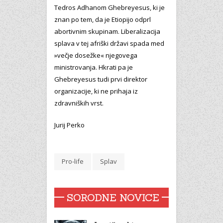
Tedros Adhanom Ghebreyesus, ki je
znan po tem, da je Etiopijo odprl
abortivnim skupinam. Liberalizacija
splava v tej afriški državi spada med
»večje dosežke« njegovega
ministrovanja. Hkrati pa je
Ghebreyesus tudi prvi direktor
organizacije, ki ne prihaja iz
zdravniških vrst.
Jurij Perko
Pro-life
Splav
SORODNE NOVICE