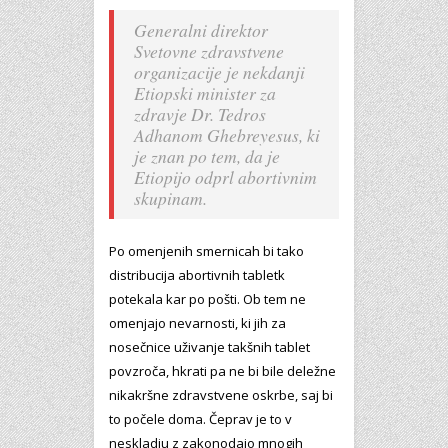
Generalni direktor
Svetovne zdravstvene
organizacije je nekdanji
Etiopski minister za
zdravje Dr. Tedros
Adhanom Ghebreyesus, ki
je znan po tem, da je
Etiopijo odprl abortivnim
skupinam.
Po omenjenih smernicah bi tako
distribucija abortivnih tabletk
potekala kar po pošti. Ob tem ne
omenjajo nevarnosti, ki jih za
nosečnice uživanje takšnih tablet
povzroča, hkrati pa ne bi bile deležne
nikakršne zdravstvene oskrbe, saj bi
to počele doma. Čeprav je to v
neskladju z zakonodajo mnogih