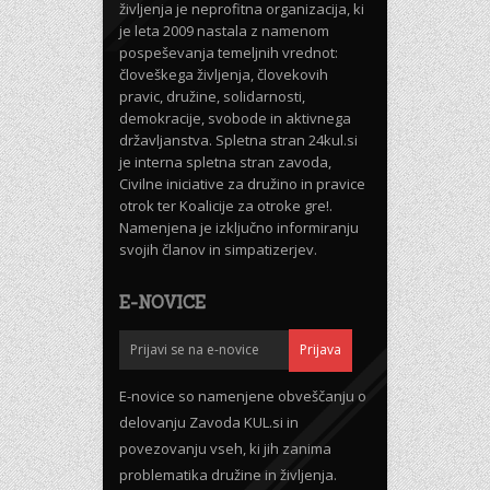
življenja je neprofitna organizacija, ki
je leta 2009 nastala z namenom
pospeševanja temeljnih vrednot:
človeškega življenja, človekovih
pravic, družine, solidarnosti,
demokracije, svobode in aktivnega
državljanstva. Spletna stran 24kul.si
je interna spletna stran zavoda,
Civilne iniciative za družino in pravice
otrok ter Koalicije za otroke gre!.
Namenjena je izključno informiranju
svojih članov in simpatizerjev.
E-NOVICE
E-novice so namenjene obveščanju o
delovanju Zavoda KUL.si in
povezovanju vseh, ki jih zanima
problematika družine in življenja.