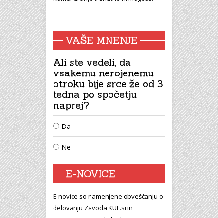
VAŠE MNENJE
Ali ste vedeli, da
vsakemu nerojenemu
otroku bije srce že od 3
tedna po spočetju
naprej?
Da
Ne
E-NOVICE
E-novice so namenjene obveščanju o
delovanju Zavoda KUL.si in