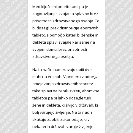
Med ključnimi prioritetami pa je
zagotavljanje izvajanja splavov brez
prisotnosti zdravstvenega osebja. To
bi dosegli prek distribucije abortivnih
tabletk, s pomočjo kateri bi ženske in
dekleta splav izvajale kar same na
svojem domu, brez prisotnosti
zdravstvenega osebja.
Na ta način nameravajo ubiti dve
muhi na en mah. V primeru vladnega
omejevanja zdravstvenih storitev
tako splavi ne bi bili izvzeti, abortivne
tabletke pa bi lahko dosegle tudi
žene in dekleta, ki živijo v državah, ki
bolj varujejo življenje. Na ta način
skušajo zaobiti zakonodajo, ki v
nekaterih državah varuje življenje.