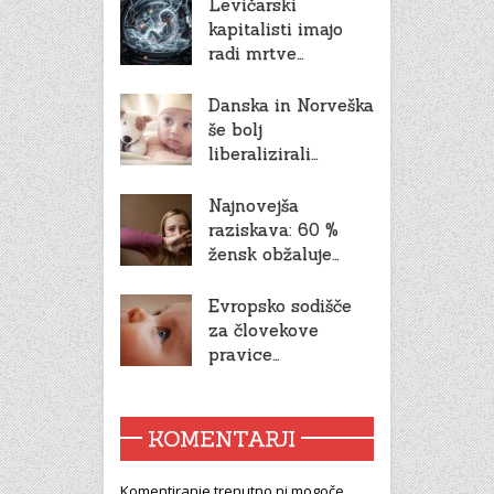
Levičarski
kapitalisti imajo
radi mrtve…
Danska in Norveška
še bolj
liberalizirali…
Najnovejša
raziskava: 60 %
žensk obžaluje…
Evropsko sodišče
za človekove
pravice…
KOMENTARJI
Komentiranje trenutno ni mogoče.