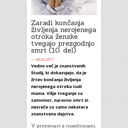
Zaradi končanja
življenja nerojenega
otroka ženske
tvegajo prezgodnjo
smrt (10. del)
08.02.2017
Vedno več je znanstvenih
študij, ki dokazujejo, da je
žrtev končanja življenja
nerojenega otroka tudi
mama. Višje tveganje za
samomor, naravno smrt in
nesreče so samo nekatera
znanstvena dejstva.
V primerjavi z nosečnicami,