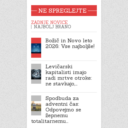
NE SPREGLEJTE
ZADNJE NOVICE
NAJBOLJ BRANO
Božič in Novo leto
2026: Vse najboljše!
Levičarski
kapitalisti imajo
radi mrtve otroke:
ne stavkajo,…
Spodbuda za
adventni čas:
Odpovejmo se
žepnemu
totalitarnemu…