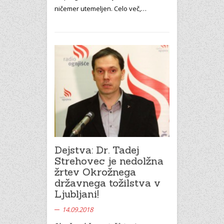
ničemer utemeljen. Celo več,…
Dejstva: Dr. Tadej
Strehovec je nedolžna
žrtev Okrožnega
državnega tožilstva v
Ljubljani!
14.09.2018