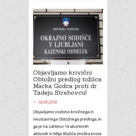
Objavljamo krivični
Obtožni predlog tožilca
Marka Godca proti dr.
Tadeju Strehovcu!
18.09.2018
Objavljamo vsebino krivičnega in
neustavnega Obtožnega predloga, ki
ga je na zahtevo 14 abortivnih
aktivistk in Mitje Blažiča (moška kvota