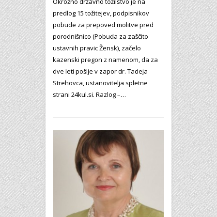
Okrožno državno tožilstvo je na
predlog 15 tožitejev, podpisnikov
pobude za prepoved molitve pred
porodnišnico (Pobuda za zaščito
ustavnih pravic Žensk), začelo
kazenski pregon z namenom, da za
dve leti pošlje v zapor dr. Tadeja
Strehovca, ustanovitelja spletne
strani 24kul.si. Razlog –…