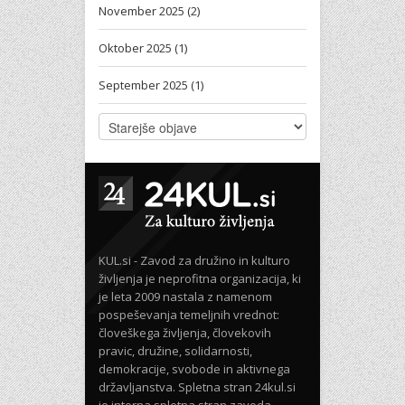
November 2025 (2)
Oktober 2025 (1)
September 2025 (1)
KUL.si - Zavod za družino in kulturo
življenja je neprofitna organizacija, ki
je leta 2009 nastala z namenom
pospeševanja temeljnih vrednot:
človeškega življenja, človekovih
pravic, družine, solidarnosti,
demokracije, svobode in aktivnega
državljanstva. Spletna stran 24kul.si
je interna spletna stran zavoda,