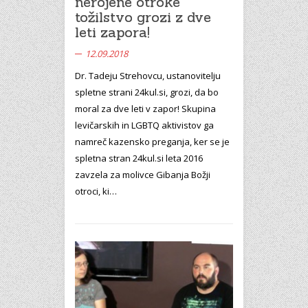
nerojene otroke
tožilstvo grozi z dve
leti zapora!
12.09.2018
Dr. Tadeju Strehovcu, ustanovitelju
spletne strani 24kul.si, grozi, da bo
moral za dve leti v zapor! Skupina
levičarskih in LGBTQ aktivistov ga
namreč kazensko preganja, ker se je
spletna stran 24kul.si leta 2016
zavzela za molivce Gibanja Božji
otroci, ki…