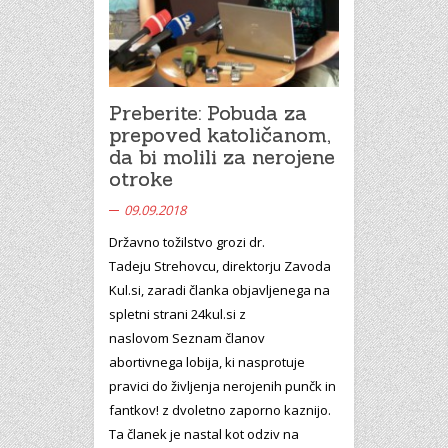
Preberite: Pobuda za
prepoved katoličanom,
da bi molili za nerojene
otroke
09.09.2018
Državno tožilstvo grozi dr.
Tadeju Strehovcu, direktorju Zavoda
Kul.si, zaradi članka objavljenega na
spletni strani 24kul.si z
naslovom Seznam članov
abortivnega lobija, ki nasprotuje
pravici do življenja nerojenih punčk in
fantkov! z dvoletno zaporno kaznijo.
Ta članek je nastal kot odziv na