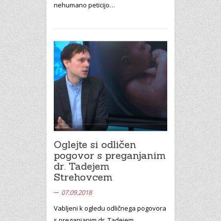
nehumano peticijo…
Oglejte si odličen
pogovor s preganjanim
dr. Tadejem
Strehovcem
07.09.2018
Vabljeni k ogledu odličnega pogovora
s preganjanim dr. Tadejem