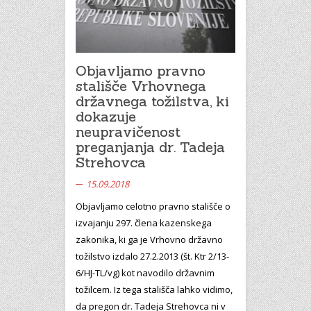
Objavljamo pravno
stališče Vrhovnega
državnega tožilstva, ki
dokazuje
neupravičenost
preganjanja dr. Tadeja
Strehovca
15.09.2018
Objavljamo celotno pravno stališče o
izvajanju 297. člena kazenskega
zakonika, ki ga je Vrhovno državno
tožilstvo izdalo 27.2.2013 (št. Ktr 2/13-
6/HJ-TL/vg) kot navodilo državnim
tožilcem. Iz tega stališča lahko vidimo,
da pregon dr. Tadeja Strehovca ni v