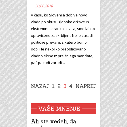
30.08.2018
V času, ko Slovenija dobiva novo
vlado po okusu globoke države in
ekstremno stranko Levica, smo lahko
upravičeno zaskrbljeni. Ne le zaradi
politične prevare, s katero bomo
dobili le nekoliko preoblikovano
vladno ekipo iz prejšnjega mandata,
pač pa tudi zaradi…
NAZAJ
1
2
3
4
NAPREJ
VAŠE MNENJE
Ali ste vedeli, da