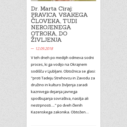
Dr. Marta Ciraj:
PRAVICA VSAKEGA
ČLOVEKA, TUDI
NEROJENEGA
OTROKA, DO
ŽIVLJENJA
12.09.2018
V teh dneh po medijih odmeva sodni
proces, ki ga vodijo na Okrajnem
sodišču v Ljubljani. Obtožnica se glasi:
"proti Tadeju Strehovcu in Zavodu za
družino in kulturo življenja zaradi
kaznivega dejanja javnega
spodbujanja sovraštva, nasilja ali
nestrpnosti…." po dveh členih
Kazenskega zakonika. Obtožen…