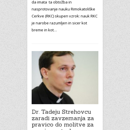
da imata ta obtožba in
nasprotovanje nauku Rimokatoliške
Cerkve (RKC) skupen vzrok: nauk RKC
je narobe razumljen in sicer kot
breme in kot…
Dr. Tadeju Strehovcu
zaradi zavzemanja za
pravico do molitve za