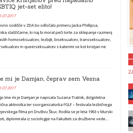
BTIQ jet-set elito!
1.07.2017
vno sodišče v ZDA bo odločalo primeru Jacka Phillipsa,
nika slaščičarne, ki naj bi moral peči torte za sklepanje razmerij
slih homoseksualcev, lezbijk, biseksualcev, transseksualcev,
rsekualcev in queerseksualcev s katerimi se kot kristjan ne
Z
e mi je Damjan, čeprav sem Vesna
1.07.2017
go Ime mi je Damjan je napisala Suzana Tratnik, dolgoletna
ična aktivistka ter soorganizatorka FGLF – festivala lezbičnega
ejevskega filma pri Društvu Škuc. Rodila se je leta 1963 v Murski
ti, diplomirala iz sociologije na Fakulteti za družbene vede…