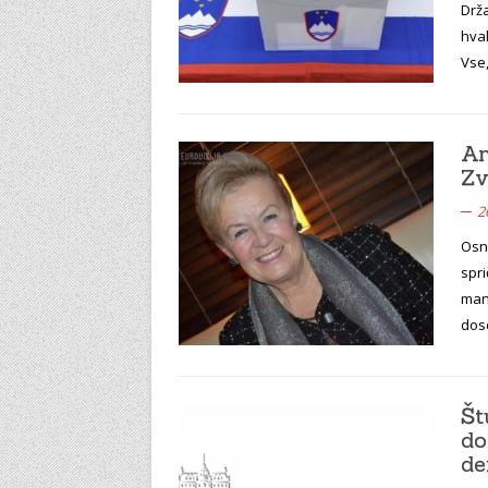
Drža
hval
Vse,
An
Zv
2
Osno
spri
manj
dose
Št
do
de