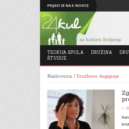
PRIJAVI SE NA E-NOVICE
Levičarski kapit
TEORIJA SPOLA
DRUŽINA
DRU
ŠTUDIJE
Naslovnica
/
Družbeno dogajanje
Zg
pr
0
Rank
kris