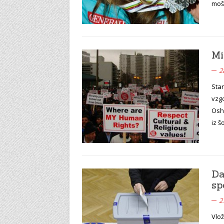
mošk
Mi
2
Star
vzgo
Osha
iz š
Da
sp
2
Vlo