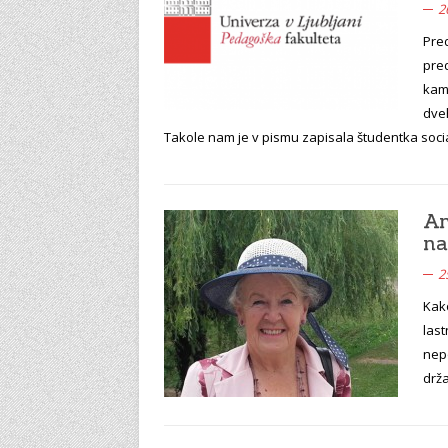
2
Pre
pred
kam
dve
Takole nam je v pismu zapisala študentka soc
An
na
2
Kak
last
nepo
drža