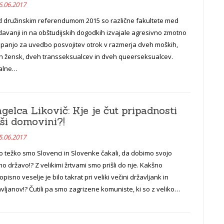
6.06.2017
d družinskim referendumom 2015 so različne fakultete med
avanji in na obštudijskih dogodkih izvajale agresivno zmotno
panjo za uvedbo posvojitev otrok v razmerja dveh moških,
h žensk, dveh transseksualcev in dveh queerseksualcev.
ialne…
gelca Likovič: Kje je čut pripadnosti
ši domovini?!
5.06.2017
o težko smo Slovenci in Slovenke čakali, da dobimo svojo
no državo!? Z velikimi žrtvami smo prišli do nje. Kakšno
pisno veselje je bilo takrat pri veliki večini državljank in
vljanov!? Čutili pa smo zagrizene komuniste, ki so z veliko…