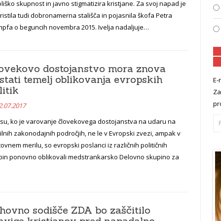
liško skupnost in javno stigmatizira kristjane. Za svoj napad je
ristila tudi dobronamerna stališča in pojasnila škofa Petra
mpfa o beguncih novembra 2015. Ivelja nadaljuje…
ovekovo dostojanstvo mora znova
stati temelj oblikovanja evropskih
E-
litik
Za
pr
2.07.2017
asu, ko je varovanje človekovega dostojanstva na udaru na
ilnih zakonodajnih področjih, ne le v Evropski zvezi, ampak v
ovnem merilu, so evropski poslanci iz različnih političnih
pin ponovno oblikovali medstrankarsko Delovno skupino za
hovno sodišče ZDA bo zaščitilo
avice kristjanov pred napadalno