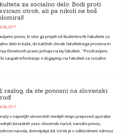
kulteta za socialno delo: Bodi proti
avicam otrok, ali pa nikoli ne boš
plomiral!
4.06.2017
vljamo pismo, ki smo ga prejeli od študentov/tk Fakultete za
alno delo in kaže, do kakšnih zlorab fakultetnega prostora in
nja človekovih pravic prihaja na tej fakulteti. "Pozdravljeni,
 bi zaupali informacijo o dogajanju na Fakulteti za socialno
1 razlog, da ste ponosni na slovenski
rod!
4.06.2017
narji v največjih slovenskih medijih imajo prepoved uporabe
lednjih besednih zvez: slovenski narod, narodni ponos,
odnost naroda, domoljubje itd. Vzrok je v odklonilnem odnosu