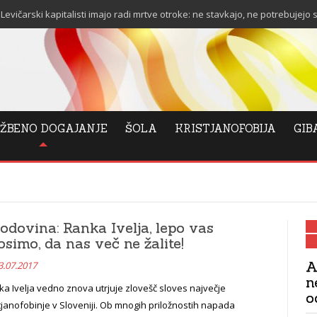
alisti imajo radi mrtve otroke: ne stavkajo, ne potrebujejo stanovanja in ne 
ŽBENO DOGAJANJE
ŠOLA
KRISTJANOFOBIJA
GIB
odovina: Ranka Ivelja, lepo vas
osimo, da nas več ne žalite!
A
3.07.2017
n
a Ivelja vedno znova utrjuje zlovešč sloves največje
o
tjanofobinje v Sloveniji. Ob mnogih priložnostih napada