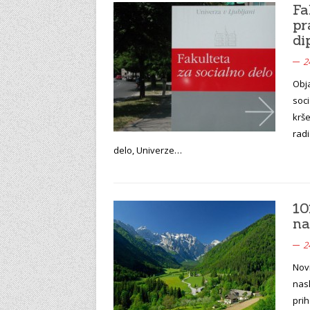
Fa
pr
di
2
Obja
soci
krše
radi
delo, Univerze…
10
na
2
Novi
nas
prih