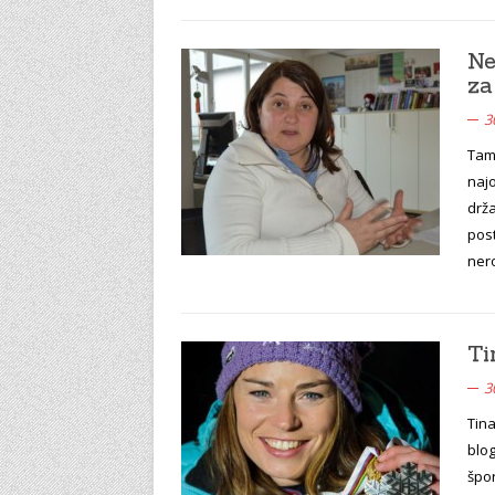
Ne
za
3
Tam
najo
drža
post
ner
Ti
3
Tin
blog
špor