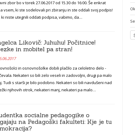
vni zbor bo v torek 27.06.2017 od 15.30 do 16:00. Še enkrat
Ok
a vsem, ki ste sodelovali pri zbiranju in ste oddali svoj podpis!
 ki niste utegnili oddati podpisa, vabimo, da…
Se
gelca Likovič: Juhuhu! Počitnice!
ezke in mobitel pa stran!
6.06.2017
vnošolci in osnovnošolke dobili plačilo za celoletno delo -
čevala. Nekateri so bili zelo veseli in zadovoljni, drugi pa malo
. Tudi s starši je bilo podobno. Nekateri so bili navdušeni nad
žki njihovih otrok, nekateri manj, nekateri pa malo…
udentka socialne pedagogike o
gajaju na Pedagoški fakulteti: Kje je tu
mokracija?