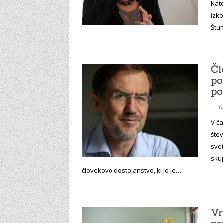
Kato
izko
Štu
Čl
po
po
0
V č
štev
svet
sku
človekovo dostojanstvo, ki jo je…
Vr
pr