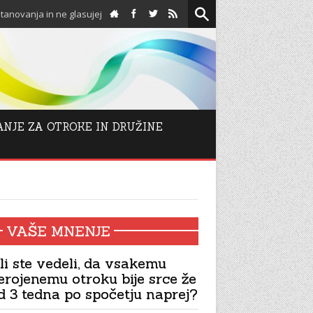
glasujejo proti njim!
Spodbuda za adventni čas: Odpov
ANJE ZA OTROKE IN DRUŽINE
VAŠE MNENJE
li ste vedeli, da vsakemu
erojenemu otroku bije srce že
d 3 tedna po spočetju naprej?