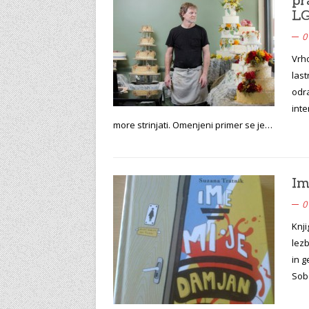
LG
0
Vrho
last
odra
inte
more strinjati. Omenjeni primer se je…
Im
0
Knji
lezb
in g
Sobo