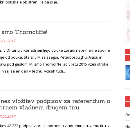
i" potiskala ob stran. Ta pa jo je…
 smo Thorncliffe!
8.06.2017
ši v Ontariu v Kanadi jemljejo otroke zaradi neprimerne spolne
je od pouka. Starši v Mississagui, Peterboroughu, Ajaxu in
wi pod geslom 'Mi smo Thorncliffe' so v letu 2015 vzeli otroke
ol vsaj za en dan v tednu, včasih tudi…
nes vložitev podpisov za referendum o
ornem vladnem drugem tiru
De
7.06.2017
žitev 48.222 podpisov proti spornemu vladnemu drugemu tiru v
No