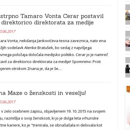
strpno Tamaro Vonta Cerar postavil
 direktorico direktorata za medije
0.06.2017
ara Vonta, nekdanja Jankovićeva tesna zaveznica, nato ena
žjih sodelavk Alenke Bratušek, bo sedaj z najvišjega
vnega položaja določala medijsko politiko. Cerar jo je namreč
avil za direktorico direktorata za medije! Spomnimo: Proti
ojenim otrokom Znana je, da je še…
na Maze o ženskosti in veselju!
0.06.2017
a v zelo osebnem zapisu, objavljenem 19. 10. 2015 na svojem
u, razmišlja o svoji ženskosti, ki jo je dolga leta vrhunske
tne kariere, ko je "trenirala, se obnašašala in delovala kot