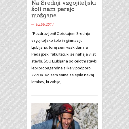
Na Srednji vzgojiteljski
šoli nam perejo
možgane
02.08.2017
"Pozdravljeni! Obiskujem Srednjo
vzgojiteljsko šolo in gimnazijo
Ljubljana, torej sem vsak dan na
Pedagoški fakulteti, ki se nahaja v isti
stavbi. ŠOU Ljubljana po celotni stavbi
lepi propagandne slike v podporo
ZZZDR. Ko sem sama zalepila nekaj
letakov, ki vabijo,…