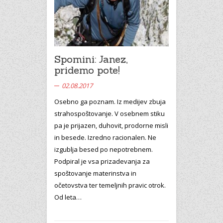
Spomini: Janez,
pridemo pote!
02.08.2017
Osebno ga poznam. Iz medijev zbuja
strahospoštovanje. V osebnem stiku
pa je prijazen, duhovit, prodorne misli
in besede. Izredno racionalen. Ne
izgublja besed po nepotrebnem.
Podpiral je vsa prizadevanja za
spoštovanje materinstva in
očetovstva ter temeljnih pravic otrok.
Od leta…