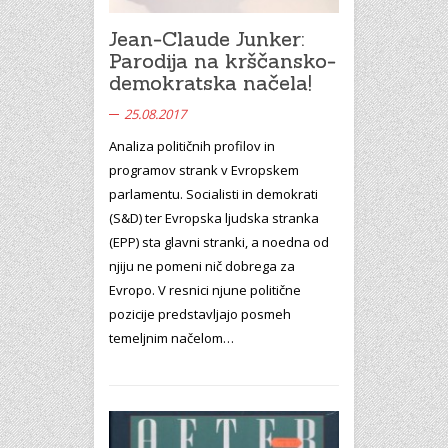
Jean-Claude Junker:
Parodija na krščansko-
demokratska načela!
25.08.2017
Analiza političnih profilov in
programov strank v Evropskem
parlamentu. Socialisti in demokrati
(S&D) ter Evropska ljudska stranka
(EPP) sta glavni stranki, a noedna od
njiju ne pomeni nič dobrega za
Evropo. V resnici njune politične
pozicije predstavljajo posmeh
temeljnim načelom…