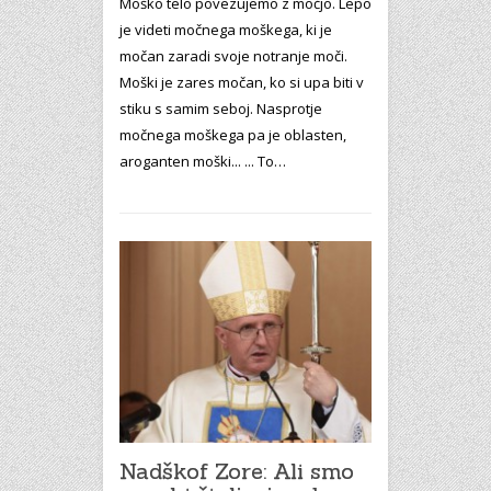
Moško telo povezujemo z močjo. Lepo
je videti močnega moškega, ki je
močan zaradi svoje notranje moči.
Moški je zares močan, ko si upa biti v
stiku s samim seboj. Nasprotje
močnega moškega pa je oblasten,
aroganten moški... ... To…
Nadškof Zore: Ali smo