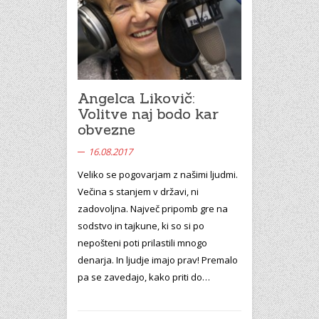
Angelca Likovič:
Volitve naj bodo kar
obvezne
16.08.2017
Veliko se pogovarjam z našimi ljudmi.
Večina s stanjem v državi, ni
zadovoljna. Največ pripomb gre na
sodstvo in tajkune, ki so si po
nepošteni poti prilastili mnogo
denarja. In ljudje imajo prav! Premalo
pa se zavedajo, kako priti do…