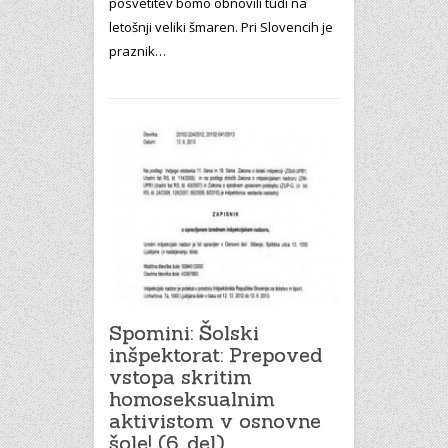
posvetitev bomo obnovili tudi na
letošnji veliki šmaren. Pri Slovencih je
praznik…
Spomini: Šolski
inšpektorat: Prepoved
vstopa skritim
homoseksualnim
aktivistom v osnovne
šole! (6. del)