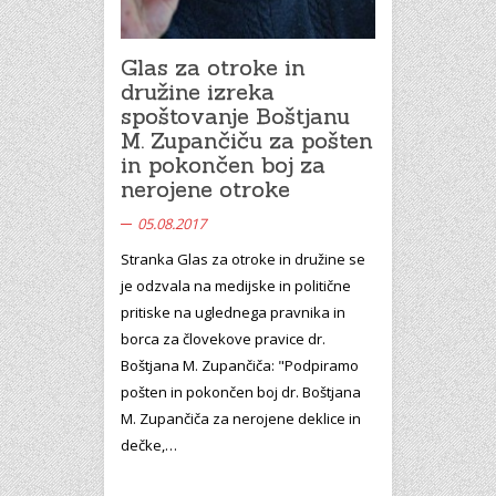
Glas za otroke in
družine izreka
spoštovanje Boštjanu
M. Zupančiču za pošten
in pokončen boj za
nerojene otroke
05.08.2017
Stranka Glas za otroke in družine se
je odzvala na medijske in politične
pritiske na uglednega pravnika in
borca za človekove pravice dr.
Boštjana M. Zupančiča: "Podpiramo
pošten in pokončen boj dr. Boštjana
M. Zupančiča za nerojene deklice in
dečke,…