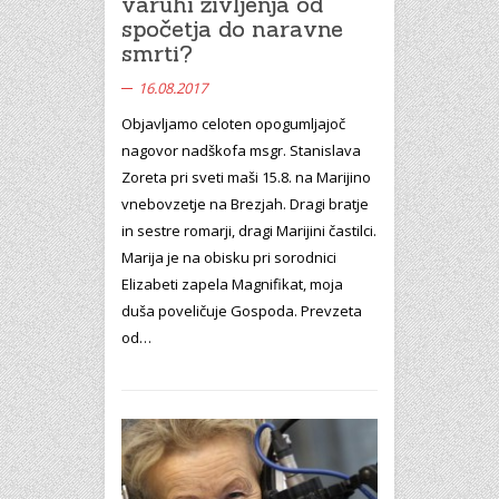
varuhi življenja od
spočetja do naravne
smrti?
16.08.2017
Objavljamo celoten opogumljajoč
nagovor nadškofa msgr. Stanislava
Zoreta pri sveti maši 15.8. na Marijino
vnebovzetje na Brezjah. Dragi bratje
in sestre romarji, dragi Marijini častilci.
Marija je na obisku pri sorodnici
Elizabeti zapela Magnifikat, moja
duša poveličuje Gospoda. Prevzeta
od…