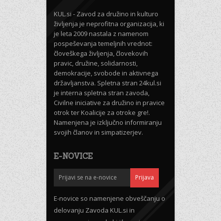
KUL.si - Zavod za družino in kulturo
življenja je neprofitna organizacija, ki
je leta 2009 nastala z namenom
pospeševanja temeljnih vrednot:
človeškega življenja, človekovih
pravic, družine, solidarnosti,
demokracije, svobode in aktivnega
državljanstva. Spletna stran 24kul.si
je interna spletna stran zavoda,
Civilne iniciative za družino in pravice
otrok ter Koalicije za otroke gre!.
Namenjena je izključno informiranju
svojih članov in simpatizerjev.
E-NOVICE
E-novice so namenjene obveščanju o
delovanju Zavoda KUL.si in