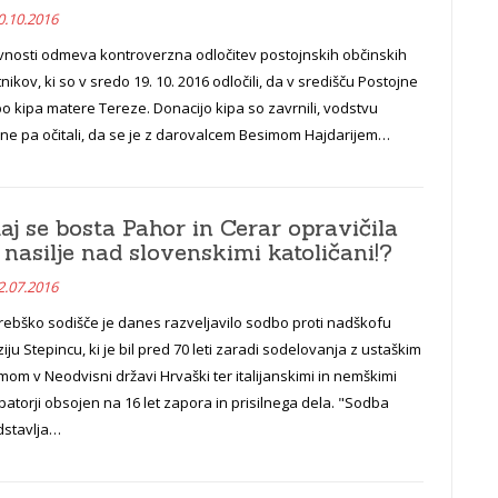
0.10.2016
avnosti odmeva kontroverzna odločitev postojnskih občinskih
nikov, ki so v sredo 19. 10. 2016 odločili, da v središču Postojne
o kipa matere Tereze. Donacijo kipa so zavrnili, vodstvu
ine pa očitali, da se je z darovalcem Besimom Hajdarijem…
aj se bosta Pahor in Cerar opravičila
 nasilje nad slovenskimi katoličani!?
2.07.2016
rebško sodišče je danes razveljavilo sodbo proti nadškofu
ziju Stepincu, ki je bil pred 70 leti zaradi sodelovanja z ustaškim
mom v Neodvisni državi Hrvaški ter italijanskimi in nemškimi
atorji obsojen na 16 let zapora in prisilnega dela. "Sodba
dstavlja…