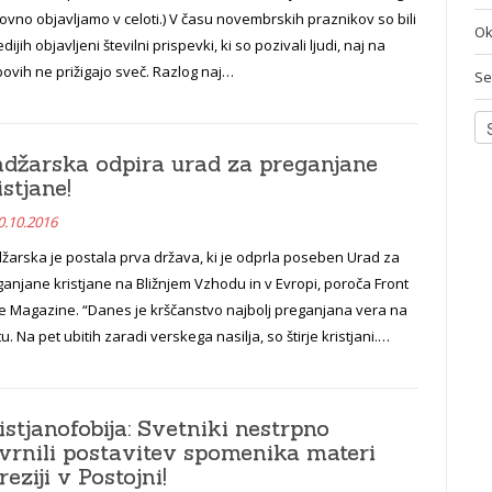
vno objavljamo v celoti.) V času novembrskih praznikov so bili
Ok
dijih objavljeni številni prispevki, ki so pozivali ljudi, naj na
ovih ne prižigajo sveč. Razlog naj…
Se
džarska odpira urad za preganjane
istjane!
0.10.2016
žarska je postala prva država, ki je odprla poseben Urad za
anjane kristjane na Bližnjem Vzhodu in v Evropi, poroča Front
e Magazine. “Danes je krščanstvo najbolj preganjana vera na
u. Na pet ubitih zaradi verskega nasilja, so štirje kristjani.…
istjanofobija: Svetniki nestrpno
vrnili postavitev spomenika materi
reziji v Postojni!