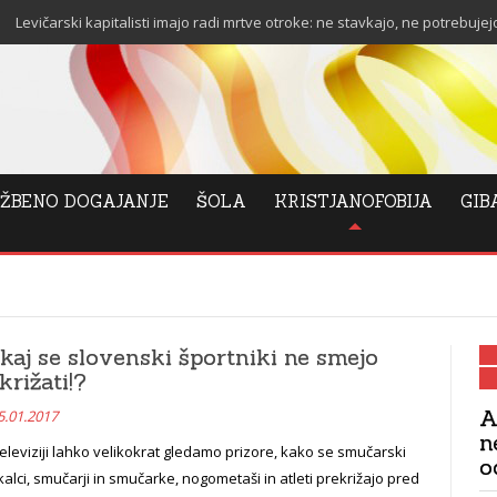
pitalisti imajo radi mrtve otroke: ne stavkajo, ne potrebujejo stanovanja in n
ŽBENO DOGAJANJE
ŠOLA
KRISTJANOFOBIJA
GIB
kaj se slovenski športniki ne smejo
križati!?
A
5.01.2017
n
eleviziji lahko velikokrat gledamo prizore, kako se smučarski
o
alci, smučarji in smučarke, nogometaši in atleti prekrižajo pred