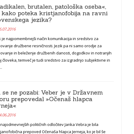
adikalen, brutalen, patološka oseba«,
i kako poteka kristjanofobija na ravni
ovenskega jezika?
6.07.2016
k je najpomembnejši način komunikacija in sredstvo za
ovanje družbene resničnosti. Jezik pa ni samo orodje za
ovanje in beleženje družbenih danosti, dogodkov in notranjih
j človeka, temveč je tudi sredstvo za izgradnjo subjektivne in
.…
 se ne pozabi: Veber je v Državnem
oru prepovedal »Očenaš hlapca
rneja«
4.06.2016
najodmevnejših političnih odločitev Janka Vebra je bila
tjanofobična prepoved Očenaša hlapca Jerneja, ko je bil še