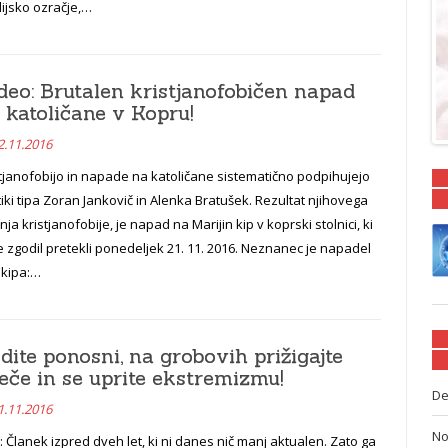
ijsko ozračje,…
deo: Brutalen kristjanofobičen napad
 katoličane v Kopru!
2.11.2016
tjanofobijo in napade na katoličane sistematično podpihujejo
tiki tipa Zoran Jankovič in Alenka Bratušek. Rezultat njihovega
enja kristjanofobije, je napad na Marijin kip v koprski stolnici, ki
e zgodil pretekli ponedeljek 21. 11. 2016. Neznanec je napadel
 kipa:…
dite ponosni, na grobovih prižigajte
eče in se uprite ekstremizmu!
De
1.11.2016
No
: Članek izpred dveh let, ki ni danes nič manj aktualen. Zato ga