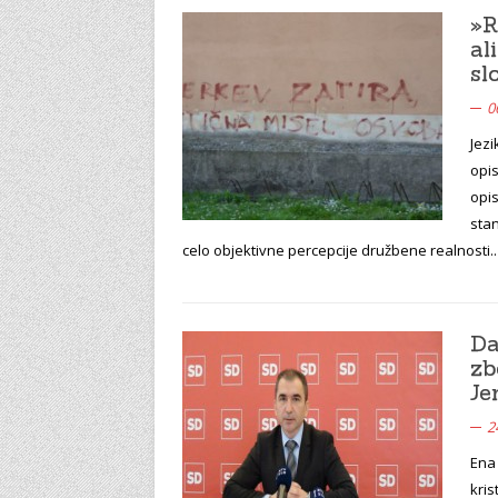
»R
al
sl
0
Jezi
opis
opis
stan
celo objektivne percepcije družbene realnosti
Da
zb
Je
2
Ena 
kris