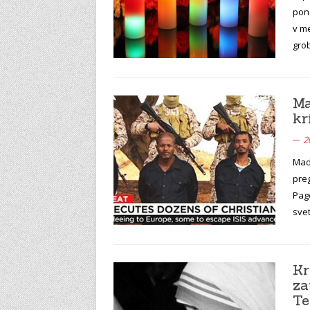
pono
v me
grob
Ma
kr
2
Mad
preg
Pag
svet
Kr
za
Te