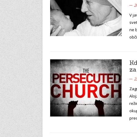
2
V j
svet
ne b
obč
Kd
za
2
Zag
Aloj
reži
okup
pre