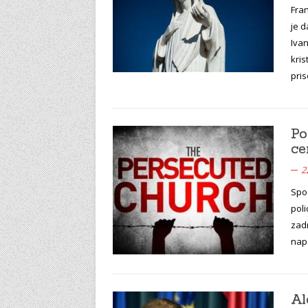
Fran
je 
Ivan
kris
pris
Po
ce
2
Spo
poli
zadn
nap
Al