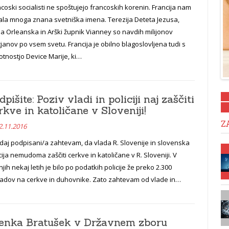
coski socialisti ne spoštujejo francoskih korenin. Francija nam
dala mnoga znana svetniška imena. Terezija Deteta Jezusa,
a Orleanska in Arški župnik Vianney so navdih milijonov
tjanov po vsem svetu. Francija je obilno blagoslovljena tudi s
otnostjo Device Marije, ki…
dpišite: Poziv vladi in policiji naj zaščiti
rkve in katoličane v Sloveniji!
Z
2.11.2016
daj podpisani/a zahtevam, da vlada R. Slovenije in slovenska
cija nemudoma zaščiti cerkve in katoličane v R. Sloveniji. V
jih nekaj letih je bilo po podatkih policije že preko 2.300
adov na cerkve in duhovnike. Zato zahtevam od vlade in…
enka Bratušek v Državnem zboru