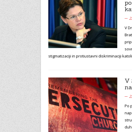
po
ka
2
V D
Brat
prip
sovr
stigmatizaciji in protiustavni diskriminaciji kato
V 
na
2
Po p
nap
stru
duho