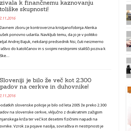
zivala k finančnemu kaznovanju
toliške skupnosti!
2.11.2016
ržavnem zboru je kontroverzna kristjanofobinja Alenka
ušek ponovno udarila. Navkljub temu, da jo je v politiko
eljal Andrej Bajuk, nekdanji predsednik Nsi, čuti neizmerno
aštvo do katoličanov in s svojimi nestrpnimi stališči poziva k
liške…
Sloveniji je bilo že več kot 2.300
padov na cerkve in duhovnike!
2.11.2016
odatkih slovenske policije je bilo od leta 2005 že preko 2.300
adov na slovenske cerkve, vključno z dvakratnim zažigom
njanskega križa ter več kot desetimi fizičnimi napadi na
vnike. Vzrok za pojave nasilja, sovraštva in nestrpnosti je