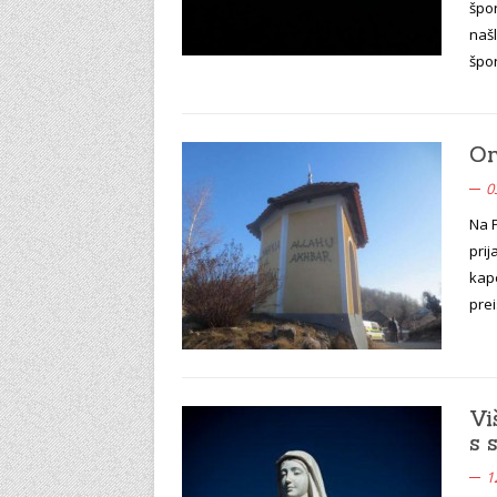
špor
našl
špor
On
0
Na P
prij
kape
prei
Vi
s 
1