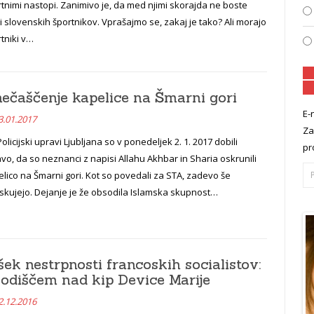
tnimi nastopi. Zanimivo je, da med njimi skorajda ne boste
i slovenskih športnikov. Vprašajmo se, zakaj je tako? Ali morajo
tniki v…
ečaščenje kapelice na Šmarni gori
E-
3.01.2017
Za
olicijski upravi Ljubljana so v ponedeljek 2. 1. 2017 dobili
pr
avo, da so neznanci z napisi Allahu Akhbar in Sharia oskrunili
lico na Šmarni gori. Kot so povedali za STA, zadevo še
skujejo. Dejanje je že obsodila Islamska skupnost…
šek nestrpnosti francoskih socialistov:
sodiščem nad kip Device Marije
2.12.2016