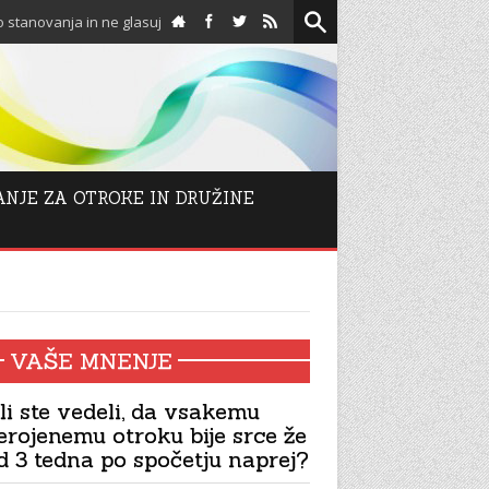
e glasujejo proti njim!
Spodbuda za adventni čas: Odp
ANJE ZA OTROKE IN DRUŽINE
VAŠE MNENJE
li ste vedeli, da vsakemu
erojenemu otroku bije srce že
d 3 tedna po spočetju naprej?