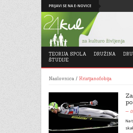
PRIJAVI SE NA E-NOVICE
Levičarski ka
TEORIJA SPOLA
DRUŽINA
DRU
ŠTUDIJE
Naslovnica
/
Kristjanofobija
Za
po
0
Na t
skak