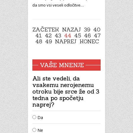
da smo vsi veseli odločitve…
ZAČETEK
NAZAJ
39
40
41
42
43
44
45
46
47
48
49
NAPREJ
KONEC
VAŠE MNENJE
Ali ste vedeli, da
vsakemu nerojenemu
otroku bije srce že od 3
tedna po spočetju
naprej?
Da
Ne