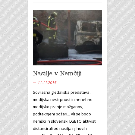
Nasilje v Nemčiji
11.11.2015
Sovražna gledališka predstava,
medijska nestrpnost in nenehno
medijsko pranje možganov,
podtaknjeni požari... Ali se bodo
nemški in slovenski LGBTQ aktivisti
distancirali od nasilja njihovih