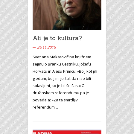
Ali je to kultura?
26.11.2015
Svetlana Makarovič na knjižnem
sejmu o Branku Cestniku, Jožefu
Horvatu in Alešu Primcu: »Bolj kot jih
gledam, bolj mi je žal, da niso bili
splavljeni, ko je bil še čas.« O
družinskem referendumu pa je
povedala: »Za ta smrdljiv
referendum…