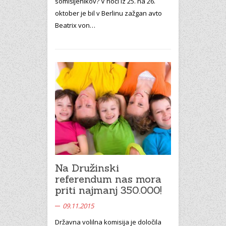
somišljenikov? V noči iz 25. na 26.
oktober je bil v Berlinu zažgan avto
Beatrix von…
Na Družinski
referendum nas mora
priti najmanj 350.000!
09.11.2015
Državna volilna komisija je določila