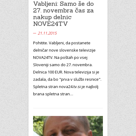
Vabljeni: Samo še do
27. novembra čas za
nakup delnic
NOVE24TV
21.11.2015
Pohitite. Vabljeni, da postanete
delničar nove slovenske televizije
NOVA24TV. Na poštah po vsej
Sloveniji samo do 27. novembra.
Delnica 100 EUR. Nova televizija si je
zadala, da bo "prva v službi resnice".
Spletna stran nova24.tv.si je najbolj
brana spletna stran…