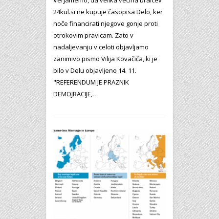
Verjamemo, da velika večina bralcev
24kul.si ne kupuje časopisa Delo, ker
noče financirati njegove gonje proti
otrokovim pravicam. Zato v
nadaljevanju v celoti objavljamo
zanimivo pismo Vilija Kovačiča, ki je
bilo v Delu objavljeno 14. 11.
"REFERENDUM JE PRAZNIK
DEMOJRACIJE,…