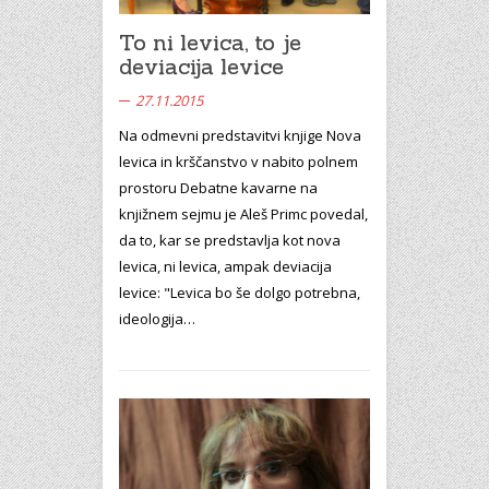
To ni levica, to je
deviacija levice
27.11.2015
Na odmevni predstavitvi knjige Nova
levica in krščanstvo v nabito polnem
prostoru Debatne kavarne na
knjižnem sejmu je Aleš Primc povedal,
da to, kar se predstavlja kot nova
levica, ni levica, ampak deviacija
levice: "Levica bo še dolgo potrebna,
ideologija…