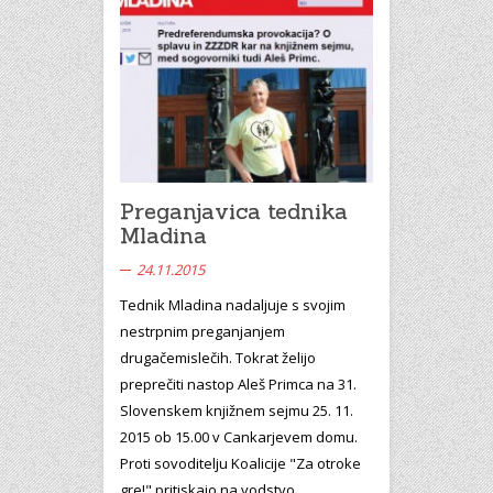
Preganjavica tednika
Mladina
24.11.2015
Tednik Mladina nadaljuje s svojim
nestrpnim preganjanjem
drugačemislečih. Tokrat želijo
preprečiti nastop Aleš Primca na 31.
Slovenskem knjižnem sejmu 25. 11.
2015 ob 15.00 v Cankarjevem domu.
Proti sovoditelju Koalicije "Za otroke
gre!" pritiskajo na vodstvo